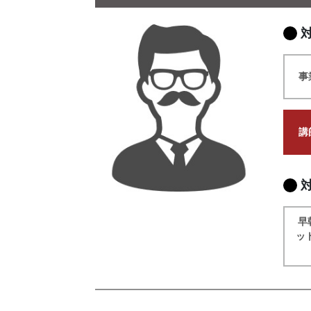
事
講
早
ッ