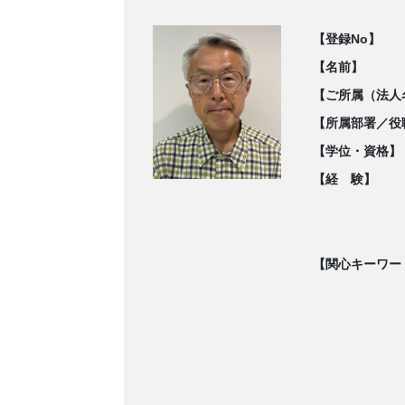
【登録No】
【名前】
【ご所属（法人
【所属部署／役
【学位・資格】
【経 験】
【関心キーワー