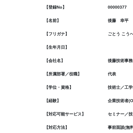
【登録No】
00000377
【名前】
後藤 幸平
【フリガナ】
ごとう こう
【生年月日】
【会社名】
後藤技術事務
【所属部署／役職】
代表
【学位・資格】
技術士／工学博
【経験】
企業技術者(O
【対応可能サービス】
セミナー／技
【対応方法】
事前面談(無料