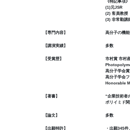
《特記事項》
(1)元JSR
(2) 客員教授
(3) 非常勤講
【専門内容】
高分子の機能
【講演実績】
多数
【受賞歴】
市村賞 市村産業
Photopolyme
高分子学会賞（技
高分子学会フェロ
Honorable M
【著書】
“企業技術者
ポリイミド関
【論文】
多数
【出願特許】
・出願345件