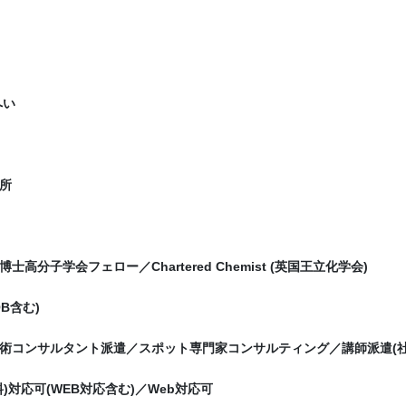
へい
所
士高分子学会フェロー／Chartered Chemist (英国王立化学会)
B含む)
術コンサルタント派遣／スポット専門家コンサルティング／講師派遣(社
)対応可(WEB対応含む)／Web対応可