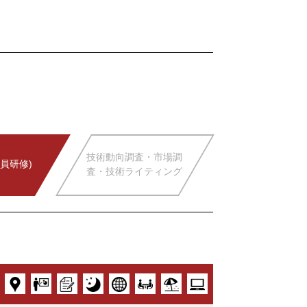
技術動向調査・市場調
員研修)
査・技術ライティング