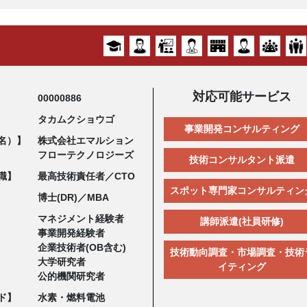
対応可能サービス
00000886
タカムクショウゴ
事業開発コンサルティング
名）】
株式会社エマルション
フローテクノロジーズ
技術コンサルタント派遣
職】
最高技術責任者／CTO
スポット専門家コンサルティン
博士(DR)／MBA
マネジメント経験者
講師派遣(社員研修)
事業開発経験者
企業技術者(OB含む)
技術動向調査・市場調査・技術
大学研究者
イティング
公的機関研究者
ド】
水素・燃料電池