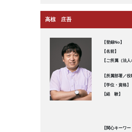
高椋 庄吾
【登録No】
【名前】
【ご所属（法人
【所属部署／役
【学位・資格】
【経 験】
【関心キーワー