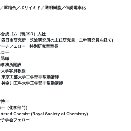
／重縮合／ポリイミド／透明樹脂／低誘電率化
本合成ゴム（現JSR）入社
・四日市研究所・筑波研究所の主任研究員・主幹研究員を経て)
リサーチフェロー 特別研究室室長
ェロー
社退職
技術事務所開設
岩手大学客員教授
7年 東京工芸大学工学部非常勤講師
7年 神奈川工科大学工学部非常勤講師
学博士
技術士（化学部門）
ered Chemist (Royal Society of Chemistry)
高分子学会フェロー