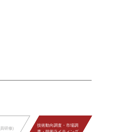
技術動向調査・市場調
員研修)
査・技術ライティング