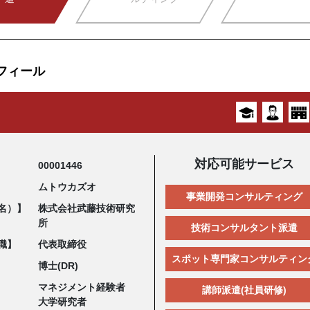
フィール
対応可能サービス
00001446
ムトウカズオ
事業開発コンサルティング
名）】
株式会社武藤技術研究
所
技術コンサルタント派遣
職】
代表取締役
スポット専門家コンサルティン
博士(DR)
マネジメント経験者
講師派遣(社員研修)
大学研究者