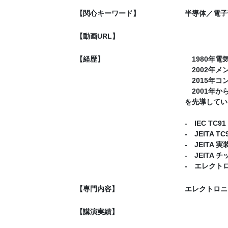
【関心キーワード】
半導体／電子
【動画URL】
【経歴】
1980年電
2002年メ
2015年コ
2001年か
を先導してい
‐ IEC T
‐ JEITA
‐ JEIT
‐ JEIT
‐ エレク
【専門内容】
エレクトロニ
【講演実績】