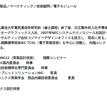
部品／マーケティング／技術顧問／電子モジュール
気通信大学電気通信学研究科（修士課程）終了後、日立製作所入社半導体
ンターグラフィックス入社、2007年NECシステムテクノロジー入社設
ンサルティング会社コジマイーデザインオフィスを設立し、現在に至る
ら国際標準団体IEC TC91（電子実装技術）を中心に活動し、先端エ
る。
C91 WG12（実装設計技術） 国際コンビナー
 TC91国内委員会 幹事
A 実装技術標準化専門委員会 幹事
A チップレットソリューションWG 客員
トロニクス実装学会 部品内蔵技術委員会 委員
クス設計技術