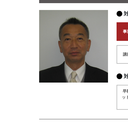
事
講
早
ッ