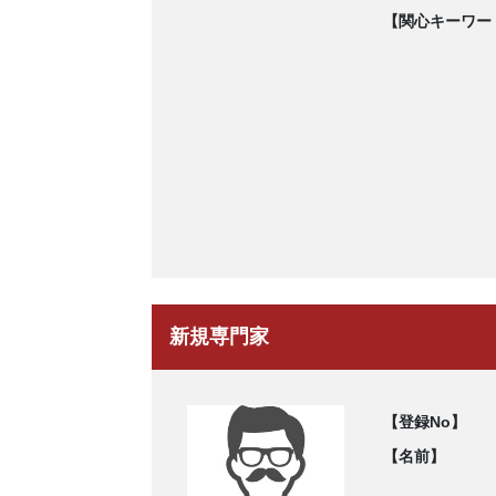
【関心キーワー
新規専門家
【登録No】
【名前】