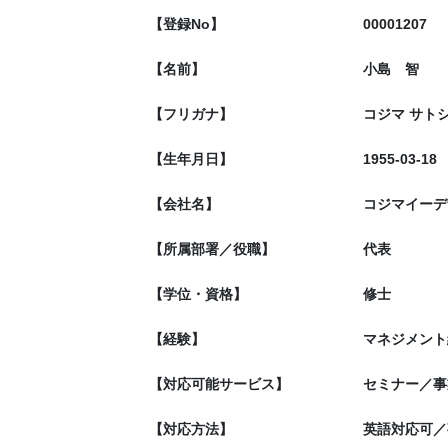
【登録No】
00001207
【名前】
小島 智
【フリガナ】
コジマ サト
【生年月日】
1955-03-18
【会社名】
コジマイーデ
【所属部署／役職】
代表
【学位・資格】
修士
【経験】
マネジメント
【対応可能サービス】
セミナー／事
【対応方法】
英語対応可／