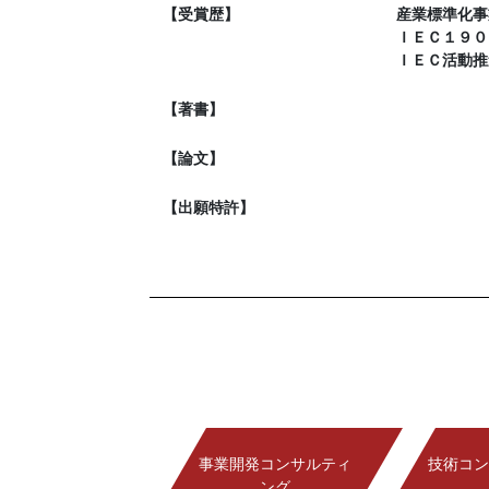
【受賞歴】
産業標準化事
ＩＥＣ１９０
ＩＥＣ活動推
【著書】
【論文】
【出願特許】
事業開発コンサルティ
技術コン
ング