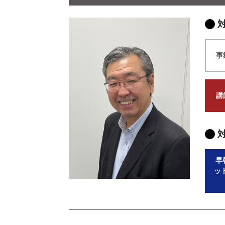
事
講
早
ッ