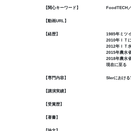
【関心キーワード】
FoodTECH
【動画URL】
【経歴】
1985年ミツ
2010年Ｉ
2012年Ｉ
2015年農
2018年農
現在に至る
【専門内容】
SIerにおけ
【講演実績】
【受賞歴】
【著書】
【論文】