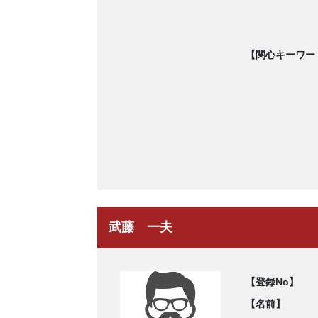
【関心キーワー
武藤 一夫
【登録No】
【名前】