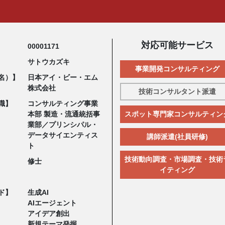
対応可能サービス
00001171
サトウカズキ
事業開発コンサルティング
名）】
日本アイ・ビー・エム
株式会社
技術コンサルタント派遣
職】
コンサルティング事業
本部 製造・流通統括事
スポット専門家コンサルティン
業部／プリンシパル・
データサイエンティス
講師派遣(社員研修)
ト
技術動向調査・市場調査・技術
修士
イティング
ド】
生成AI
AIエージェント
アイデア創出
新規テーマ発掘