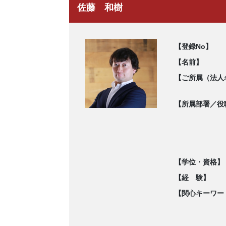
佐藤 和樹
【登録No】
【名前】
【ご所属（法人
【所属部署／役
【学位・資格】
【経 験】
【関心キーワー