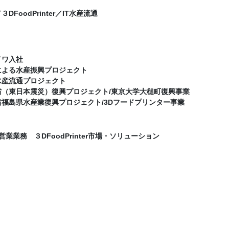
／３DFoodPrinter／IT水産流通
イワ入社
Ｔによる水産振興プロジェクト
Ｔ水産流通プロジェクト
水省（東日本震災）復興プロジェクト/東京大学大槌町復興事業
水省福島県水産業復興プロジェクト/3Dフードプリンター事業
る営業業務 ３DFoodPrinter市場・ソリューション