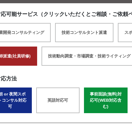
対応可能サービス（クリックいただくとご相談・ご依頼
業開発コンサルティング
技術コンサルタント派遣
ス
師派遣(社員研修)
技術動向調査・市場調査・技術ライティング
対応方法
朝 or 夜間スポ
事前面談(無料)対
トコンサル対応
英語対応可
応可(WEB対応含
可
む)