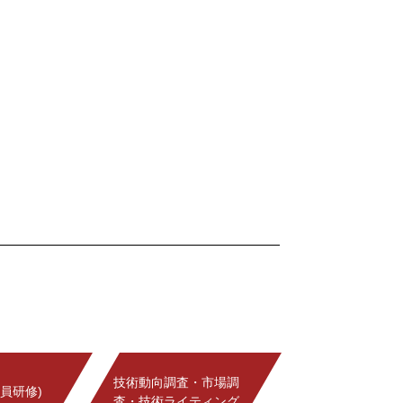
技術動向調査・市場調
員研修)
査・技術ライティング