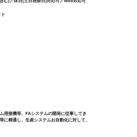
含む)／休日(土日祝祭日)対応可／Web対応可
ット
ム溶接機等、FAシステムの開発に従事してき
等に精通し、生産システムお自動化に対して、