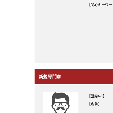
【関心キーワー
新規専門家
【登録No】
【名前】