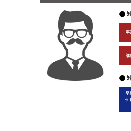
事
講
早
ッ