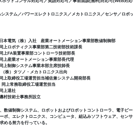
夜間スポットコンサル対応可／英語対応可／事前面談(無料)対応可(WEB対応
Aシステム／パワーエレクトロニクス／メカトロニクス／センサ／ロボ
月 日本電気（株）入社 産業オートメーション事業部数値制御部
月 同上ロボティクス事業部第二技術部技術課長
月 同上FA装置事業部コントローラ技術部長
月 同上産業オートメーション事業部長代理
月 同上制御システム事業本部主席技師長
月 （株）タツノ・メカトロニクス出向
月 同上取締役工場運営担当補佐兼システム開発部長
2月 同上常務取締役工場運営担当
 同上退社
月 磯村技術士事務所設立
、数値制御システム、ロボットおよびロボットコントローラ、電子ビー
ーボ、エレクトロニクス、コンピュータ、組込みソフトウェア、センサ
求める努力を行っている。