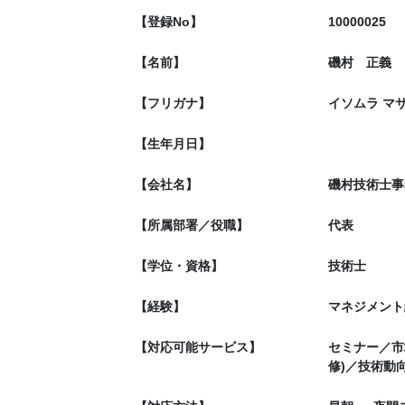
【登録No】
10000025
【名前】
磯村 正義
【フリガナ】
イソムラ マ
【生年月日】
【会社名】
磯村技術士事
【所属部署／役職】
代表
【学位・資格】
技術士
【経験】
マネジメント
【対応可能サービス】
セミナー／市
修)／技術動