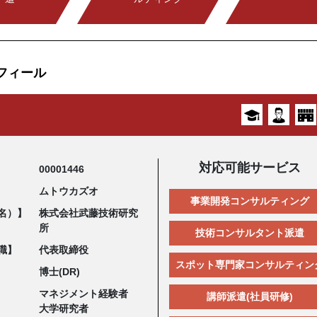
フィール
対応可能サービス
00001446
ムトウカズオ
事業開発コンサルティング
名）】
株式会社武藤技術研究
所
技術コンサルタント派遣
職】
代表取締役
スポット専門家コンサルティン
博士(DR)
マネジメント経験者
講師派遣(社員研修)
大学研究者