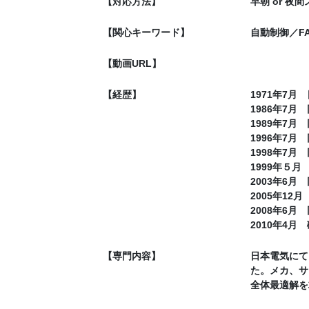
【対応方法】
早朝 or 
【関心キーワード】
自動制御／F
【動画URL】
【経歴】
1971年7
1986年7
1989年7
1996年7
1998年7
1999年５
2003年6
2005年1
2008年6月
2010年4
【専門内容】
日本電気にて
た。メカ、サ
全体最適解を