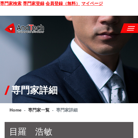
専門家検索
専門家登録
会員登録（無料）
マイページ
SEMINAR
BOOK
CONSULTING
SERVICE
専門家詳細
COMPANY
Home
専門家一覧
専門家詳細
Q&A
SITE MAP
目羅 浩敏