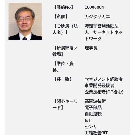
【登録No】
10000004
【名前】
カジタサカエ
【ご所属（法
特定非営利活動法
人名）】
人 サーキットネッ
トワーク
【所属部署／
理事長
役職】
【学位・資
格】
【経 験】
マネジメント経験者
事業開発経験者
企業技術者(OB含む)
【関心キーワ
高周波技術
ード】
電子部品
自動運転
IoT
センサ
工程改善JIT