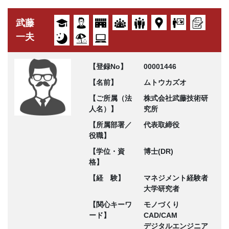
武藤
一夫
【登録No】
00001446
【名前】
ムトウカズオ
【ご所属（法
株式会社武藤技術研
人名）】
究所
【所属部署／
代表取締役
役職】
【学位・資
博士(DR)
格】
【経 験】
マネジメント経験者
大学研究者
【関心キーワ
モノづくり
ード】
CAD/CAM
デジタルエンジニア