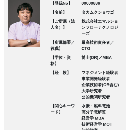
【登録No】
00000886
【名前】
タカムクショウゴ
【ご所属（法
株式会社エマルショ
人名）】
ンフローテクノロジ
ーズ
【所属部署／
最高技術責任者／
役職】
CTO
【学位・資
博士(DR)／MBA
格】
【経 験】
マネジメント経験者
事業開発経験者
企業技術者(OB含む)
大学研究者
公的機関研究者
【関心キーワ
水素・燃料電池
ード】
高分子電解質
経営学 MBA
技術経営学 MOT