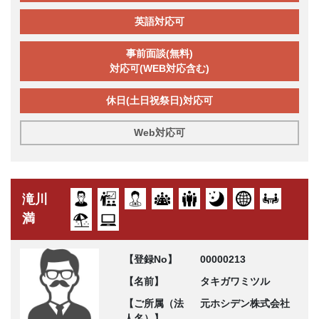
英語対応可
事前面談(無料)
対応可(WEB対応含む)
休日(土日祝祭日)対応可
Web対応可
滝川
満
【登録No】
00000213
【名前】
タキガワミツル
【ご所属（法
元ホシデン株式会社
人名）】