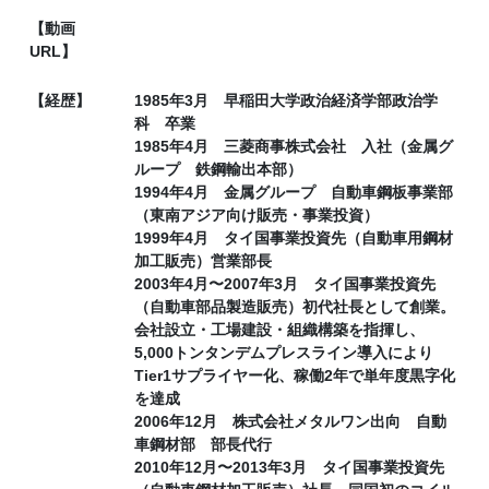
【動画
URL】
【経歴】
1985年3月 早稲田大学政治経済学部政治学
科 卒業
1985年4月 三菱商事株式会社 入社（金属グ
ループ 鉄鋼輸出本部）
1994年4月 金属グループ 自動車鋼板事業部
（東南アジア向け販売・事業投資）
1999年4月 タイ国事業投資先（自動車用鋼材
加工販売）営業部長
2003年4月〜2007年3月 タイ国事業投資先
（自動車部品製造販売）初代社長として創業。
会社設立・工場建設・組織構築を指揮し、
5,000トンタンデムプレスライン導入により
Tier1サプライヤー化、稼働2年で単年度黒字化
を達成
2006年12月 株式会社メタルワン出向 自動
車鋼材部 部長代行
2010年12月〜2013年3月 タイ国事業投資先