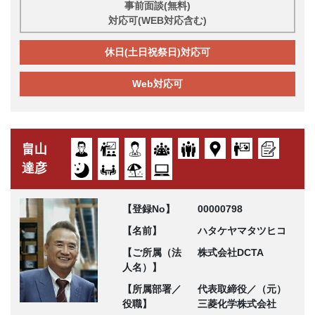
事前面談(無料)
対応可(WEB対応含む)
休日(土日祝祭日)対応可
Web対応可
畠山
達彦
【登録No】
00000798
【名前】
ハタケヤマタツヒコ
【ご所属（法
株式会社DCTA
人名）】
【所属部署／
代表取締役／（元）
役職】
三菱化学株式会社