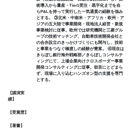
術導入から量産・Tier1受注・黒字化までを自
らP&Lを持って実行した一気通貫の経験を強み
とする。 ③北米・中南米・アフリカ・欧州・ア
ジアの五大陸で事業開発・現地法人経営・新規
事業検討に従事。欧州では研究機関と三菱グル
ープの技術マッチング、自動車技術開発会社と
の合弁設立のきっかけづくりにも関与し、技術
と事業をつなぐ橋渡しの経験が豊富。 ④現在は
きらぼし銀行海外戦略部／きらぼしコンサルテ
ィングにて、上場企業向けクロスボーダー事業
開発コンサルティングに従事。助言にとどまら
ず、現場に入り込むハンズオン型の支援を専門
とする。
【講演実
績】
【受賞歴】
【著書】