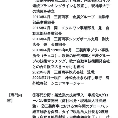
（自動車鋼材加工販売）社長。同国初のコイル
連続ブランキングラインを設置し、現地最大手
の地位を確立
2013年4月 三菱商事 金属グループ 自動車
部品事業部長
2015年7月 同 メタルワン事業部長 兼 自
動車部品事業部長
2016年4月 三菱商事シンガポール支店 副支
店長 兼 金属部長
2018年4月〜2022年8月 三菱商事プラハ事務
所長（チェコ）。欧州の研究機関と三菱グルー
プの技術マッチング、欧州自動車技術開発会社
との合弁設立のきっかけを創出
2023年3月 三菱商事株式会社 退職
2023年7月〜現在 株式会社きらぼし銀行 海
外戦略部 シニアマネージャー
【専門内
①専門分野：製造業の技術導入・事業化×グロ
容】
ーバル事業開発（商社出身・現地法人社長経
験） ②三菱商事における38年間のグローバル
経営経験を保有。タイで現地法人社長を2度経
験（自動車部品製造・自動車鋼材加工）し、技