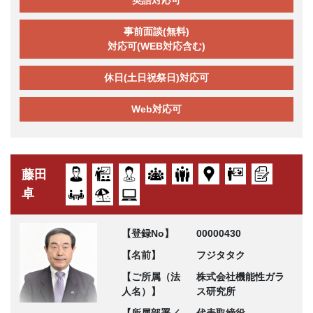
事前面談(無料)
対応可(WEB対応含む)
休日(土日祝祭日)対応可
Web対応可
藤田
卓
【登録No】
00000430
【名前】
フジタタク
【ご所属（法
株式会社機能性ガラ
人名）】
ス研究所