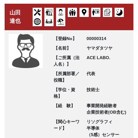
山田
達也
【登録No】
00000314
【名前】
ヤマダタツヤ
【ご所属（法
ACE LABO.
人名）】
【所属部署／
代表
役職】
【学位・資
技術士
格】
【経 験】
事業開発経験者
企業技術者(OB含む)
【関心キーワ
リソグラフィ
ード】
半導体
（5感）センサー