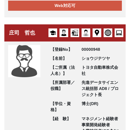
Web対応可
庄司 哲也
【登録No】
00000948
【名前】
ショウジテツヤ
【ご所属（法
トヨタ自動車株式会
人名）】
社
【所属部署／
先進データサイエン
役職】
ス統括部 AD8 / プロ
ジェクト長
【学位・資
博士(DR)
格】
【経 験】
マネジメント経験者
事業開発経験者