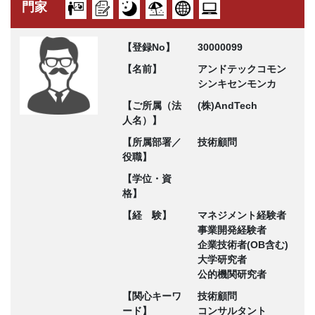
門家
【登録No】
30000099
【名前】
アンドテックコモン
シンキセンモンカ
【ご所属（法
(株)AndTech
人名）】
【所属部署／
技術顧問
役職】
【学位・資
格】
【経 験】
マネジメント経験者
事業開発経験者
企業技術者(OB含む)
大学研究者
公的機関研究者
【関心キーワ
技術顧問
ード】
コンサルタント