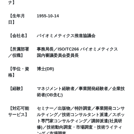
ナ】
【生年月
1955-10-14
日】
【会社名】
バイオミメティクス推進協議会
【所属部署
事務局長／ISO/TC266 バイオミメティクス
／役職】
国内審議委員会委員長
【学位・資
博士(DR)
格】
【経験】
マネジメント経験者／事業開発経験者／企業技
術者(OB含む)
【対応可能
セミナー／出版物／特許調査／事業開発コンサ
サービス】
ルティング／技術コンサルタント派遣／スポッ
ト専門家コンサルティング／講師派遣(社員研
修)／技術動向調査・市場調査・技術ライティ
ング／市場調査