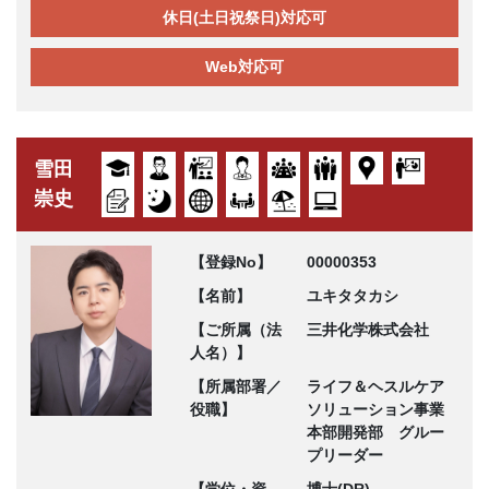
休日(土日祝祭日)対応可
Web対応可
雪田
崇史
【登録No】
00000353
【名前】
ユキタタカシ
【ご所属（法
三井化学株式会社
人名）】
【所属部署／
ライフ＆ヘスルケア
役職】
ソリューション事業
本部開発部 グルー
プリーダー
【学位・資
博士(DR)