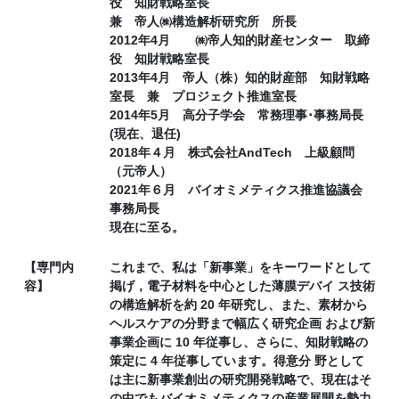
役 知財戦略室長
兼 帝人㈱構造解析研究所 所長
2012年4月 ㈱帝人知的財産センター 取締
役 知財戦略室長
2013年4月 帝人（株）知的財産部 知財戦略
室長 兼 プロジェクト推進室長
2014年5月 高分子学会 常務理事･事務局長
(現在、退任)
2018年４月 株式会社AndTech 上級顧問
（元帝人）
2021年６月 バイオミメティクス推進協議会
事務局長
現在に至る。
【専門内
これまで、私は「新事業」をキーワードとして
容】
掲げ，電子材料を中心とした薄膜デバイ ス技術
の構造解析を約 20 年研究し、また、素材から
ヘルスケアの分野まで幅広く研究企画 および新
事業企画に 10 年従事し、さらに、知財戦略の
策定に 4 年従事しています。得意分 野として
は主に新事業創出の研究開発戦略で、現在はそ
の中でもバイオミメティクスの産業展開を勢力