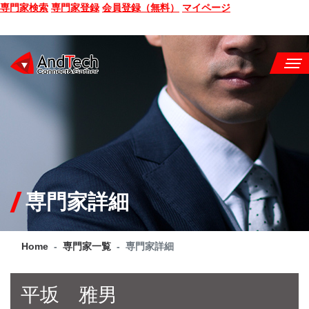
専門家検索
専門家登録
会員登録（無料）
マイページ
SEMINAR
BOOK
CONSULTING
SERVICE
専門家詳細
COMPANY
Home
専門家一覧
専門家詳細
Q&A
SITE MAP
平坂 雅男