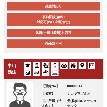
英語対応可
事前面談(無料)
対応可(WEB対応含む)
休日(土日祝祭日)対応可
Web対応可
中山
鶴雄
【登録No】
00000614
【名前】
ナカヤマツルオ
【ご所属（法
元(株)NBCメッシュ
人名）】
テック