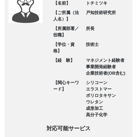
【名前】
トチミツキ
【ご所属（法
戸知技術研究所
人名）】
【所属部署／
所長
役職】
【学位・資
技術士
格】
【経 験】
マネジメント経験者
事業開発経験者
企業技術者(OB含む)
【関心キーワ
シリコーン
ード】
エラストマー
ポリロタキサン
ウレタン
成形加工
高分子化学
対応可能サービス