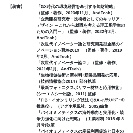
【著書】
「GX時代の環境経営を牽引する知財戦略」
（監修・著作、2023年11月、AndTech）
「企業開発研究者・技術者としてのキャリア・
デザイン ～これから就職を考える理工系学生の
ための入門～」（監修・著作、2022年2月、
AndTech）
「次世代イノベーター論と研究開発型企業のイ
ノベーション戦略2019」（監修・著作、2019
年2月、AndTech）
「次世代イノベーター論２」（監修・著作、
2021年2月、AndTech）
『生物模倣技術と新材料･新製品開発の応用』
（技術情報協会2014）部分執筆
『最新フォトニクスポリマー材料と応用技術』
(シーエムシー出版、2011) 監修
『FIB・イオンミリング技法 Q&A -ﾅﾉﾃｸﾉﾛｼﾞｰの
推進役-』 （アグネ承風社、2002)編集
『バイオミメティクスの海外動向と実用化・競
争力強化に向けた戦略』 （工業材料 2015 年 8
月号)執筆
『バイオミメティクスの産業利用促進と日本の