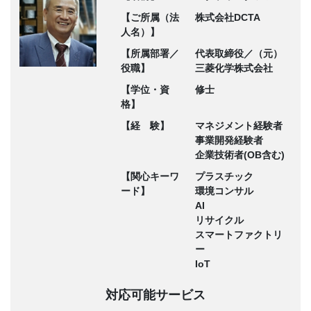
【ご所属（法
株式会社DCTA
人名）】
【所属部署／
代表取締役／（元）
役職】
三菱化学株式会社
【学位・資
修士
格】
【経 験】
マネジメント経験者
事業開発経験者
企業技術者(OB含む)
【関心キーワ
プラスチック
ード】
環境コンサル
AI
リサイクル
スマートファクトリ
ー
IoT
対応可能サービス