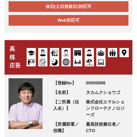
休日(土日祝祭日)対応可
Web対応可
高
椋
庄吾
【登録No】
00000886
【名前】
タカムクショウゴ
【ご所属（法
株式会社エマルショ
人名）】
ンフローテクノロジ
ーズ
【所属部署／
最高技術責任者／
役職】
CTO