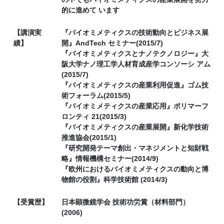
的に進めて います
【講演実
『バイオミメティクスの技術動向とビジネス展
績】
開』AndTech セミナー(2015/7)
『バイオミメティクスとナノテクノロジー』大
阪大学ナノ理工学人材育成産学コンソーシ アム
(2015/7)
『バイオミメティクスの産業利用促進』ゴム技
術フォーラム(2015/5)
『バイオミメティクスの産業応用』ポリマーフ
ロンティ 21(2015/3)
『バイオミメティクスの産業展開』新化学技術
推進協会(2015/1)
『研究開発テーマ創出・マネジメントと知財戦
略』情報機構セミナー(2014/9)
『欧州におけるバイオミメティクスの動向と博
物館の役割』科学技術館 (2014/3)
【受賞歴】
日本顕微鏡学会 技術功労賞（材料部門）
(2006)