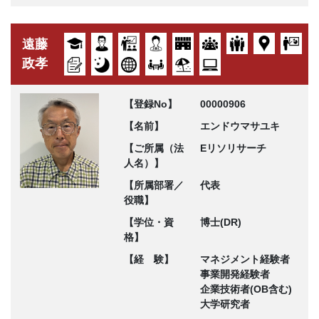
遠藤
政孝
【登録No】
00000906
【名前】
エンドウマサユキ
【ご所属（法
Eリソリサーチ
人名）】
【所属部署／
代表
役職】
【学位・資
博士(DR)
格】
【経 験】
マネジメント経験者
事業開発経験者
企業技術者(OB含む)
大学研究者