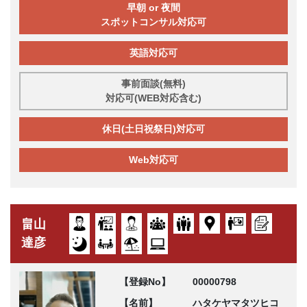
早朝 or 夜間
スポットコンサル対応可
英語対応可
事前面談(無料)
対応可(WEB対応含む)
休日(土日祝祭日)対応可
Web対応可
畠山
達彦
【登録No】
00000798
【名前】
ハタケヤマタツヒコ