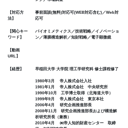
【対応方
事前面談(無料)対応可(WEB対応含む)／Web対
法】
応可
【関心キー
バイオミメティクス／技術戦略／イノベーショ
ワード】
ン／薄膜構造解析／知財戦略／電子顕微鏡
【動画
URL】
【経歴】
早稲田大学 大学院 理工学研究科 修士課程修了
1980年3月 帝人株式会社入社
1981年1月 帝人株式会社 中央研究所
1990年10月 工学博士取得（北海道大学）
1999年9月 帝人株式会社 東京本社
2006年4月 研究企画推進部長
2008年11月 研究企画推進部長および構造解
析研究所長（兼務）
2010年4月 ㈱帝人知的財産センター 取締