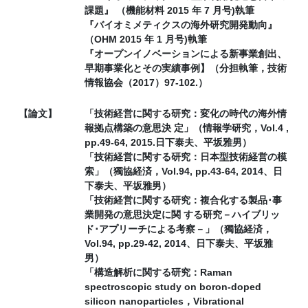
課題』 （機能材料 2015 年 7 月号)執筆
『バイオミメティクスの海外研究開発動向』
（OHM 2015 年 1 月号)執筆
『オープンイノベーションによる新事業創出、
早期事業化とその実績事例】（分担執筆，技術
情報協会（2017）97-102.）
【論文】
「技術経営に関する研究：変化の時代の海外情
報拠点構築の意思決 定」（情報学研究，Vol.4 ,
pp.49-64, 2015.日下泰夫、平坂雅男）
「技術経営に関する研究：日本型技術経営の模
索」（獨協経済，Vol.94, pp.43-64, 2014、日
下泰夫、平坂雅男）
「技術経営に関する研究：複合化する製品･事
業開発の意思決定に関 する研究－ハイブリッ
ド･アプリーチによる考察－」（獨協経済，
Vol.94, pp.29-42, 2014、日下泰夫、平坂雅
男）
「構造解析に関する研究：Raman
spectroscopic study on boron-doped
silicon nanoparticles，Vibrational