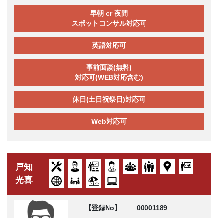
早朝 or 夜間
スポットコンサル対応可
英語対応可
事前面談(無料)
対応可(WEB対応含む)
休日(土日祝祭日)対応可
Web対応可
戸知
光喜
【登録No】
00001189