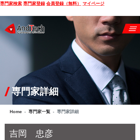
専門家検索
専門家登録
会員登録（無料）
マイページ
SEMINAR
BOOK
CONSULTING
SERVICE
専門家詳細
COMPANY
Home
専門家一覧
専門家詳細
Q&A
SITE MAP
吉岡 忠彦