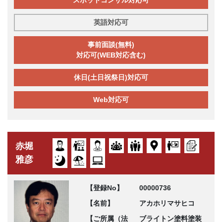
スポットコンサル対応可
英語対応可
事前面談(無料)
対応可(WEB対応含む)
休日(土日祝祭日)対応可
Web対応可
赤堀
雅彦
【登録No】
00000736
【名前】
アカホリマサヒコ
【ご所属（法
ブライトン塗料塗装