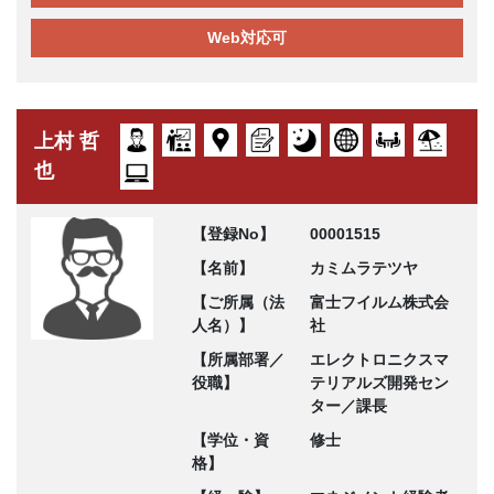
Web対応可
上村 哲
也
【登録No】
00001515
【名前】
カミムラテツヤ
【ご所属（法
富士フイルム株式会
人名）】
社
【所属部署／
エレクトロニクスマ
役職】
テリアルズ開発セン
ター／課長
【学位・資
修士
格】