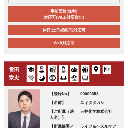
事前面談(無料)
対応可(WEB対応含む)
休日(土日祝祭日)対応可
Web対応可
雪田
崇史
【登録No】
00000353
【名前】
ユキタタカシ
【ご所属（法
三井化学株式会社
人名）】
【所属部署／
ライフ＆ヘスルケア