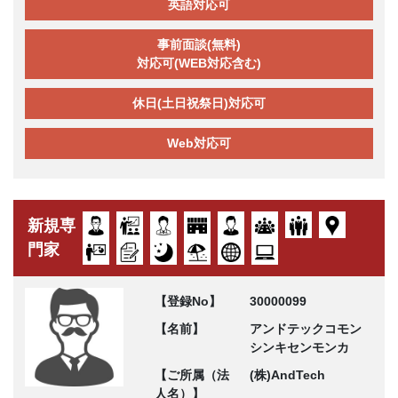
英語対応可
事前面談(無料)
対応可(WEB対応含む)
休日(土日祝祭日)対応可
Web対応可
新規専
門家
【登録No】
30000099
【名前】
アンドテックコモン
シンキセンモンカ
【ご所属（法
(株)AndTech
人名）】