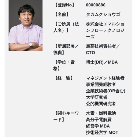
【登録No】
00000886
【名前】
タカムクショウゴ
【ご所属（法
株式会社エマルショ
人名）】
ンフローテクノロジ
ーズ
【所属部署／
最高技術責任者／
役職】
CTO
【学位・資
博士(DR)／MBA
格】
【経 験】
マネジメント経験者
事業開発経験者
企業技術者(OB含む)
大学研究者
公的機関研究者
【関心キーワ
水素・燃料電池
ード】
高分子電解質
経営学 MBA
技術経営学 MOT