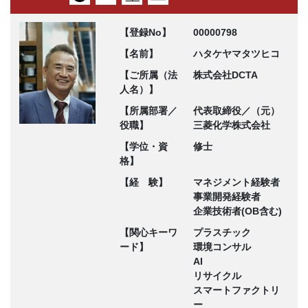
【登録No】
00000798
【名前】
ハタケヤマタツヒコ
【ご所属（法
株式会社DCTA
人名）】
【所属部署／
代表取締役／（元）
役職】
三菱化学株式会社
【学位・資
修士
格】
【経 験】
マネジメント経験者
事業開発経験者
企業技術者(OB含む)
【関心キーワ
プラスチック
ード】
環境コンサル
AI
リサイクル
スマートファクトリ
ー