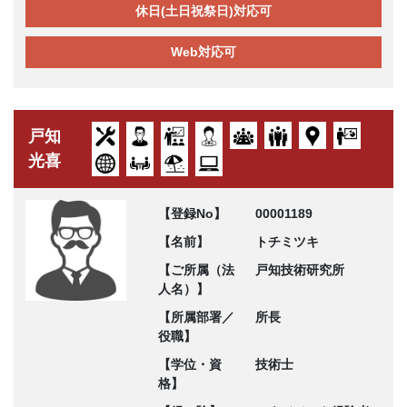
休日(土日祝祭日)対応可
Web対応可
戸知
光喜
【登録No】
00001189
【名前】
トチミツキ
【ご所属（法
戸知技術研究所
人名）】
【所属部署／
所長
役職】
【学位・資
技術士
格】