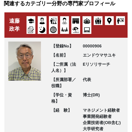
関連するカテゴリー分野の専門家プロフィール
遠藤
政孝
【登録No】
00000906
【名前】
エンドウマサユキ
【ご所属（法
Eリソリサーチ
人名）】
【所属部署／
代表
役職】
【学位・資
博士(DR)
格】
【経 験】
マネジメント経験者
事業開発経験者
企業技術者(OB含む)
大学研究者