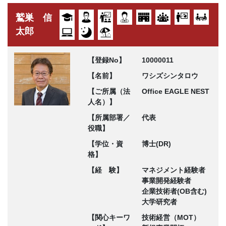
鷲巣 信
太郎
【登録No】
10000011
【名前】
ワシズシンタロウ
【ご所属（法
Office EAGLE NEST
人名）】
【所属部署／
代表
役職】
【学位・資
博士(DR)
格】
【経 験】
マネジメント経験者
事業開発経験者
企業技術者(OB含む)
大学研究者
【関心キーワ
技術経営（MOT）