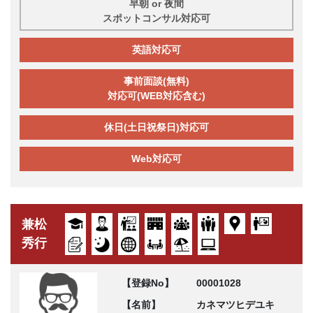
早朝 or 夜間
スポットコンサル対応可
英語対応可
事前面談(無料)
対応可(WEB対応含む)
休日(土日祝祭日)対応可
Web対応可
兼松
秀行
【登録No】
00001028
【名前】
カネマツヒデユキ