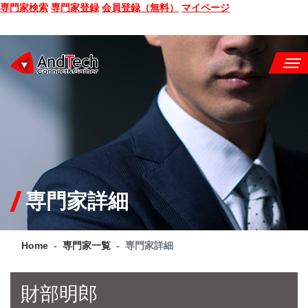
専門家検索
専門家登録
会員登録（無料）
マイページ
SEMINAR
BOOK
CONSULTING
SERVICE
専門家詳細
COMPANY
Home
専門家一覧
専門家詳細
Q&A
SITE MAP
財部明郎