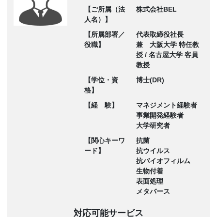
【ご所属（法
株式会社BEL
人名）】
【所属部署／
代表取締役社長
役職】
兼 大阪大学 特任教
授 / 名古屋大学 客員
教授
【学位・資
博士(DR)
格】
【経 験】
マネジメント経験者
事業開発経験者
大学研究者
【関心キーワ
抗菌
ード】
抗ウイルス
抗バイオフィルム
生物付着
表面処理
メタバース
対応可能サービス