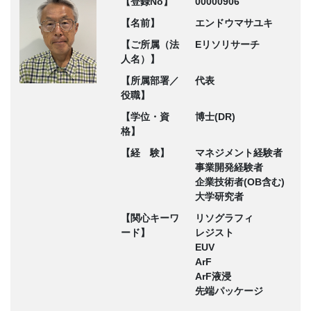
【登録No】
00000906
【名前】
エンドウマサユキ
【ご所属（法
Eリソリサーチ
人名）】
【所属部署／
代表
役職】
【学位・資
博士(DR)
格】
【経 験】
マネジメント経験者
事業開発経験者
企業技術者(OB含む)
大学研究者
【関心キーワ
リソグラフィ
ード】
レジスト
EUV
ArF
ArF液浸
先端パッケージ