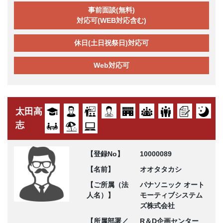
事前面談(無料)
対応可(WEB対応含む)
休日(土日祝祭日)対応可
Web対応可
太田高
志
【登録No】
10000089
【名前】
オオタタカシ
【ご所属（法
パナソニック オート
人名）】
モーティブシステム
ズ株式会社
【所属部署／
R＆D企画センター