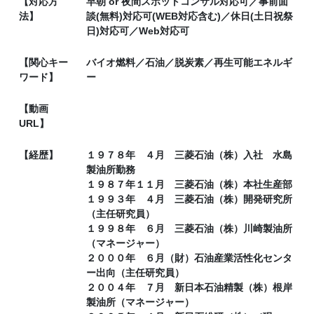
【対応方
早朝 or 夜間スポットコンサル対応可／事前面
法】
談(無料)対応可(WEB対応含む)／休日(土日祝祭
日)対応可／Web対応可
【関心キー
バイオ燃料／石油／脱炭素／再生可能エネルギ
ワード】
ー
【動画
URL】
【経歴】
１９７８年 ４月 三菱石油（株）入社 水島
製油所勤務
１９８７年１１月 三菱石油（株）本社生産部
１９９３年 ４月 三菱石油（株）開発研究所
（主任研究員）
１９９８年 ６月 三菱石油（株）川崎製油所
（マネージャー）
２０００年 ６月（財）石油産業活性化センタ
ー出向（主任研究員）
２００４年 ７月 新日本石油精製（株）根岸
製油所（マネージャー）