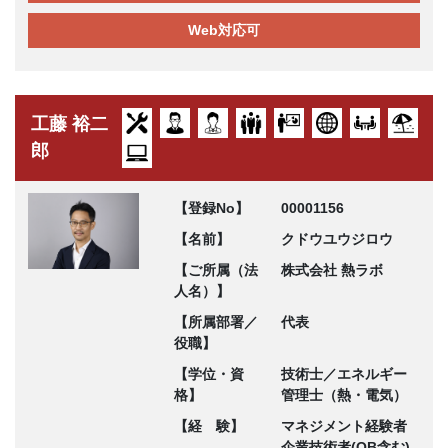
Web対応可
工藤 裕二
郎
【登録No】
00001156
【名前】
クドウユウジロウ
【ご所属（法
株式会社 熱ラボ
人名）】
【所属部署／
代表
役職】
【学位・資
技術士／エネルギー
格】
管理士（熱・電気）
【経 験】
マネジメント経験者
企業技術者(OB含む)