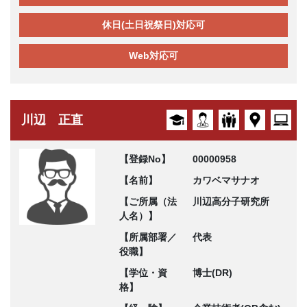
休日(土日祝祭日)対応可
Web対応可
川辺 正直
【登録No】
00000958
【名前】
カワベマサナオ
【ご所属（法
川辺高分子研究所
人名）】
【所属部署／
代表
役職】
【学位・資
博士(DR)
格】