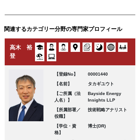
関連するカテゴリー分野の専門家プロフィール
高木 裕
登
【登録No】
00001440
【名前】
タカギユウト
【ご所属（法
Bayside Energy
人名）】
Insights LLP
【所属部署／
技術戦略アナリスト
役職】
【学位・資
博士(DR)
格】