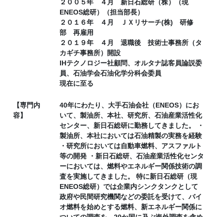
２００５年 ４月 新日石総研（株）（現
ENEOS総研）（担当部長）
２０１６年 ４月 ＪＸリサーチ(株) 研修
部 再雇用
２０１９年 ４月 退職後 技術士事務所（タ
カギチ事務所）開設
IHテクノロジー社顧問、オルタナ誌客員論説委
員、石油学会石油化学分科会委員
現在に至る
【専門内
40年にわたり、大手石油会社（ENEOS）にお
容】
いて、製油所、本社、研究所、石油産業活性化
センター、新日石総研に勤務してきました。 ・
製油所、本社においては石油精製の実務を経験
・研究所においては自動車燃料、アスファルト
等の開発 ・新日石総研、石油産業活性化センタ
ーにおいては、燃料やエネルギー関係技術の調
査を実施してきました。 特に新日石総研（現
ENEOS総研）では企業内シンクタンクとして
政府や民間研究機関などの委託を受けて、バイ
オ燃料を始めとする燃料、新エネルギー関係に