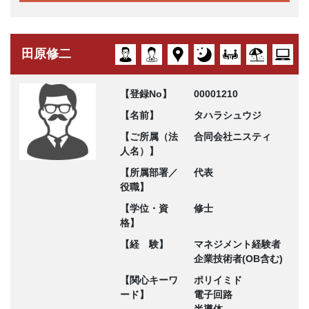
田原修二
【登録No】
00001210
【名前】
タハラシュウジ
【ご所属（法
合同会社ニスティ
人名）】
【所属部署／
代表
役職】
【学位・資
修士
格】
【経 験】
マネジメント経験者
企業技術者(OB含む)
【関心キーワ
ポリイミド
ード】
電子回路
半導体