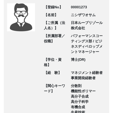
【登録No】
00001273
【名前】
ニシザワオサム
【ご所属（法
日本ルーブリゾール
人名）】
株式会社
【所属部署／
パフォーマンスコー
役職】
ティングス部 / ビジ
ネスディベロップメ
ントマネージャー
【学位・資
博士(DR)
格】
【経 験】
マネジメント経験者
事業開発経験者
【関心キーワ
分散剤
ード】
機能性ポリマー
高分子合成
高分子科学
有機合成
生産技術