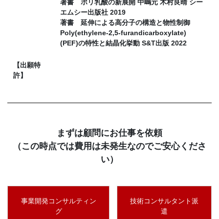
著書 ポリ乳酸の新展開 中嶋元 木村良晴 シー
エムシー出版社 2019
著書 延伸による高分子の構造と物性制御
Poly(ethylene-2,5-furandicarboxylate)
(PEF)の特性と結晶化挙動 S&T出版 2022
【出願特
許】
まずは顧問にお仕事を依頼
（この時点では費用は未発生なのでご安心くださ
い）
事業開発コンサルティン
技術コンサルタント派
グ
遣