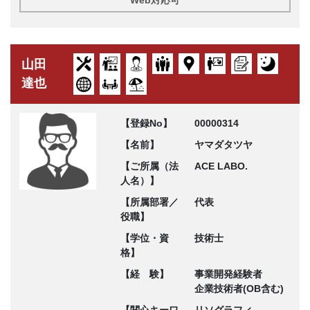
山田
達也
【登録No】
00000314
【名前】
ヤマダタツヤ
【ご所属（法
ACE LABO.
人名）】
【所属部署／
代表
役職】
【学位・資
技術士
格】
【経 験】
事業開発経験者
企業技術者(OB含む)
【関心キーワ
リソグラフィ