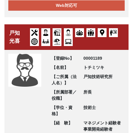
Web対応可
戸知
光喜
【登録No】
00001189
【名前】
トチミツキ
【ご所属（法
戸知技術研究所
人名）】
【所属部署／
所長
役職】
【学位・資
技術士
格】
【経 験】
マネジメント経験者
事業開発経験者