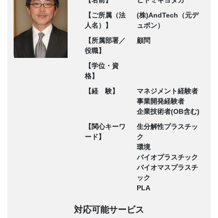
【ご所属（法
(株)AndTech（元デ
人名）】
ュポン）
【所属部署／
顧問
役職】
【学位・資
格】
【経 験】
マネジメント経験者
事業開発経験者
企業技術者(OB含む)
【関心キーワ
生分解性プラスチッ
ード】
ク
環境
バイオプラスチック
バイオマスプラスチ
ック
PLA
対応可能サービス