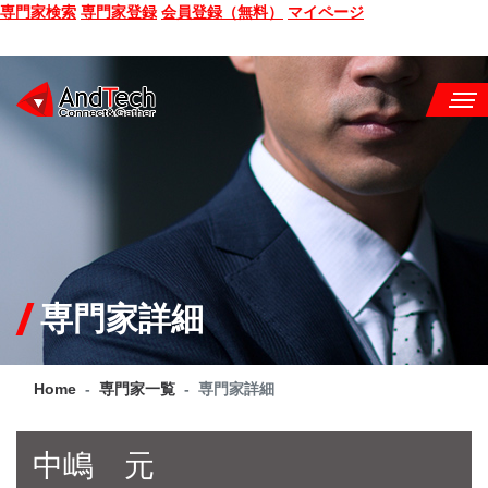
専門家検索
専門家登録
会員登録（無料）
マイページ
SEMINAR
BOOK
CONSULTING
SERVICE
専門家詳細
COMPANY
Home
専門家一覧
専門家詳細
Q&A
SITE MAP
中嶋 元