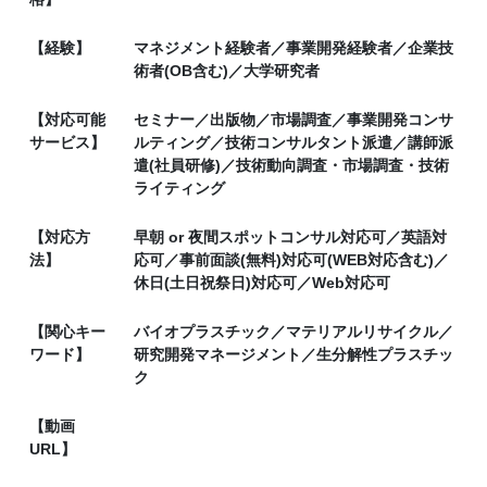
【経験】
マネジメント経験者／事業開発経験者／企業技
術者(OB含む)／大学研究者
【対応可能
セミナー／出版物／市場調査／事業開発コンサ
サービス】
ルティング／技術コンサルタント派遣／講師派
遣(社員研修)／技術動向調査・市場調査・技術
ライティング
【対応方
早朝 or 夜間スポットコンサル対応可／英語対
法】
応可／事前面談(無料)対応可(WEB対応含む)／
休日(土日祝祭日)対応可／Web対応可
【関心キー
バイオプラスチック／マテリアルリサイクル／
ワード】
研究開発マネージメント／生分解性プラスチッ
ク
【動画
URL】