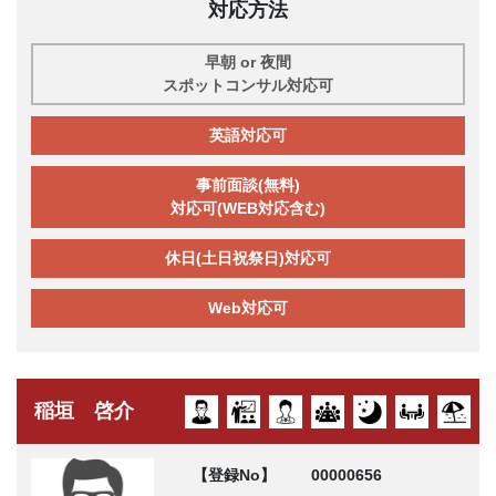
対応方法
早朝 or 夜間
スポットコンサル対応可
英語対応可
事前面談(無料)
対応可(WEB対応含む)
休日(土日祝祭日)対応可
Web対応可
稲垣 啓介
【登録No】
00000656