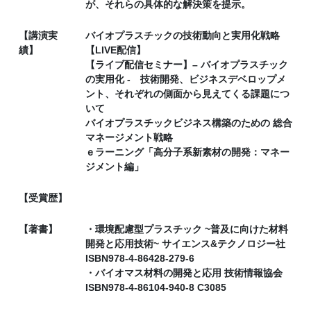
が、それらの具体的な解決策を提示。
【講演実
バイオプラスチックの技術動向と実用化戦略
績】
【LIVE配信】
【ライブ配信セミナー】– バイオプラスチック
の実用化 - 技術開発、ビジネスデベロップメ
ント、それぞれの側面から見えてくる課題につ
いて
バイオプラスチックビジネス構築のための 総合
マネージメント戦略
ｅラーニング「高分子系新素材の開発：マネー
ジメント編」
【受賞歴】
【著書】
・環境配慮型プラスチック ~普及に向けた材料
開発と応用技術~ サイエンス&テクノロジー社
ISBN978-4-86428-279-6
・バイオマス材料の開発と応用 技術情報協会
ISBN978-4-86104-940-8 C3085