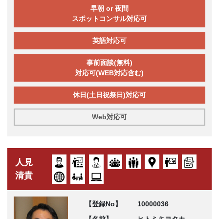
早朝 or 夜間
スポットコンサル対応可
英語対応可
事前面談(無料)
対応可(WEB対応含む)
休日(土日祝祭日)対応可
Web対応可
人見
清貴
【登録No】
10000036
【名前】
ヒトミキヨタカ