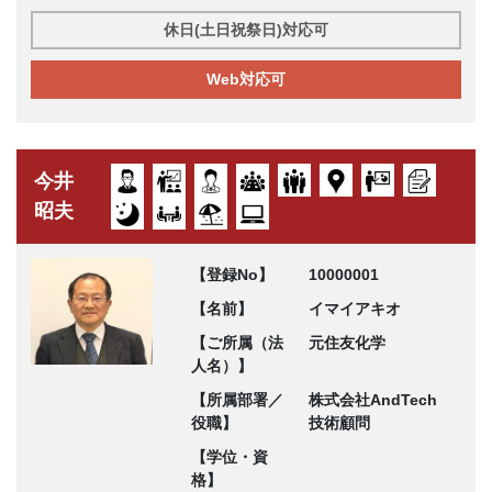
休日(土日祝祭日)対応可
Web対応可
今井
昭夫
【登録No】
10000001
【名前】
イマイアキオ
【ご所属（法
元住友化学
人名）】
【所属部署／
株式会社AndTech
役職】
技術顧問
【学位・資
格】