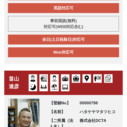
英語対応可
事前面談(無料)
対応可(WEB対応含む)
休日(土日祝祭日)対応可
Web対応可
畠山
達彦
【登録No】
00000798
【名前】
ハタケヤマタツヒコ
【ご所属（法
株式会社DCTA
人名）】