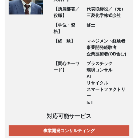
【所属部署／
代表取締役／（元）
役職】
三菱化学株式会社
【学位・資
修士
格】
【経 験】
マネジメント経験者
事業開発経験者
企業技術者(OB含む)
【関心キーワ
プラスチック
ード】
環境コンサル
AI
リサイクル
スマートファクトリ
ー
IoT
対応可能サービス
事業開発コンサルティング