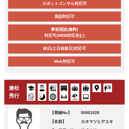
スポットコンサル対応可
英語対応可
事前面談(無料)
対応可(WEB対応含む)
休日(土日祝祭日)対応可
Web対応可
兼松
秀行
【登録No】
00001028
【名前】
カネマツヒデユキ