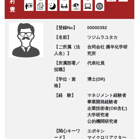
村
豊
【登録No】
00000392
【名前】
ツジムラユタカ
【ご所属（法
合同会社 播羊化学研
人名）】
究所
【所属部署／
代表社員
役職】
【学位・資
博士(DR)
格】
【経 験】
マネジメント経験者
事業開発経験者
企業技術者(OB含む)
大学研究者
公的機関研究者
【関心キーワ
エポキシ
ード】
マイクロリアクター