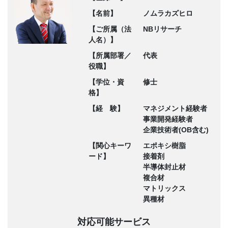
【名前】
ノムラカズヒロ
【ご所属（法
NBリサーチ
人名）】
【所属部署／
代表
役職】
【学位・資
修士
格】
【経 験】
マネジメント経験者
事業開発経験者
企業技術者(OB含む)
【関心キーワ
エポキシ樹脂
ード】
接着剤
半導体封止材
複合材
マトリックス
異種材
対応可能サービス