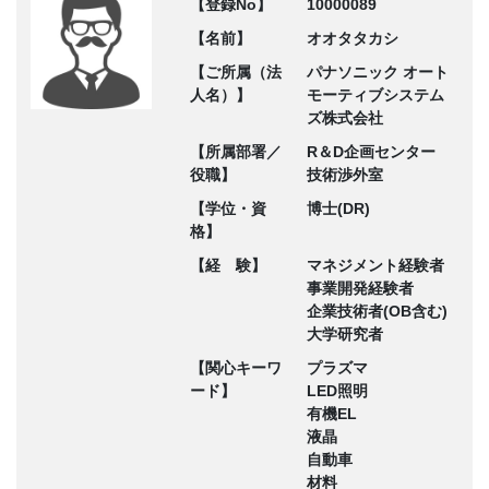
【登録No】
10000089
【名前】
オオタタカシ
【ご所属（法
パナソニック オート
人名）】
モーティブシステム
ズ株式会社
【所属部署／
R＆D企画センター
役職】
技術渉外室
【学位・資
博士(DR)
格】
【経 験】
マネジメント経験者
事業開発経験者
企業技術者(OB含む)
大学研究者
【関心キーワ
プラズマ
ード】
LED照明
有機EL
液晶
自動車
材料