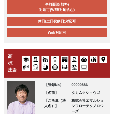
事前面談(無料)
対応可(WEB対応含む)
休日(土日祝祭日)対応可
Web対応可
高
椋
庄吾
【登録No】
00000886
【名前】
タカムクショウゴ
【ご所属（法
株式会社エマルショ
人名）】
ンフローテクノロジ
ーズ