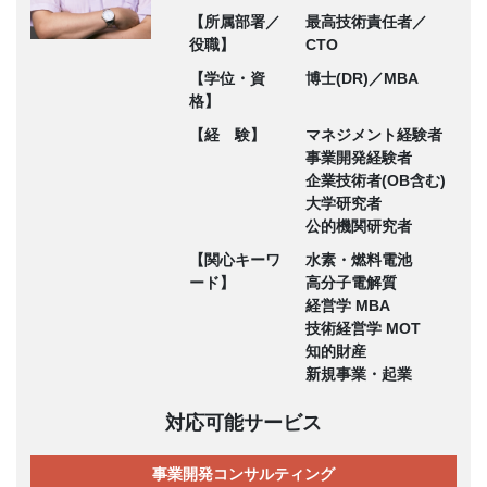
【所属部署／
最高技術責任者／
役職】
CTO
【学位・資
博士(DR)／MBA
格】
【経 験】
マネジメント経験者
事業開発経験者
企業技術者(OB含む)
大学研究者
公的機関研究者
【関心キーワ
水素・燃料電池
ード】
高分子電解質
経営学 MBA
技術経営学 MOT
知的財産
新規事業・起業
対応可能サービス
事業開発コンサルティング