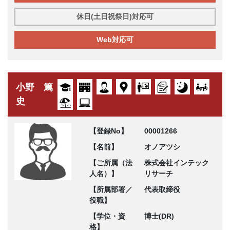
休日(土日祝祭日)対応可
Web対応可
小野 篤
史
【登録No】
00001266
【名前】
オノアツシ
【ご所属（法
株式会社インテック
人名）】
リサーチ
【所属部署／
代表取締役
役職】
【学位・資
博士(DR)
格】