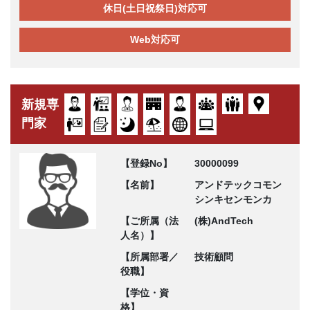
休日(土日祝祭日)対応可
Web対応可
新規専
門家
【登録No】
30000099
【名前】
アンドテックコモン
シンキセンモンカ
【ご所属（法
(株)AndTech
人名）】
【所属部署／
技術顧問
役職】
【学位・資
格】