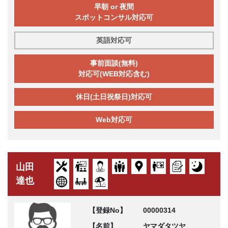
早朝 or 夜間
スポットコンサル対応可
英語対応可
事前面談(無料)
対応可(WEB対応含む)
休日(土日祝祭日)対応可
Web対応可
山田
達也
【登録No】
00000314
【名前】
ヤマダタツヤ