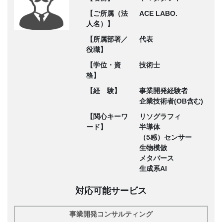
【ご所属（法
ACE LABO.
人名）】
【所属部署／
代表
役職】
【学位・資
技術士
格】
【経 験】
事業開発経験者
企業技術者(OB含む)
【関心キーワ
リソグラフィ
ード】
半導体
（5感）センサー
生物模倣
メタバース
生成系AI
対応可能サービス
事業開発コンサルティング