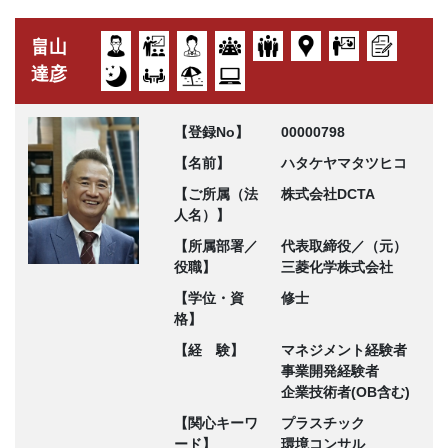
畠山
達彦
【登録No】
00000798
【名前】
ハタケヤマタツヒコ
【ご所属（法
株式会社DCTA
人名）】
【所属部署／
代表取締役／（元）
役職】
三菱化学株式会社
【学位・資
修士
格】
【経 験】
マネジメント経験者
事業開発経験者
企業技術者(OB含む)
【関心キーワ
プラスチック
ード】
環境コンサル