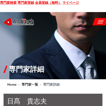
専門家検索
専門家登録
会員登録（無料）
マイページ
SEMINAR
BOOK
CONSULTING
SERVICE
専門家詳細
COMPANY
Home
専門家一覧
専門家詳細
Q&A
SITE MAP
日髙 貴志夫