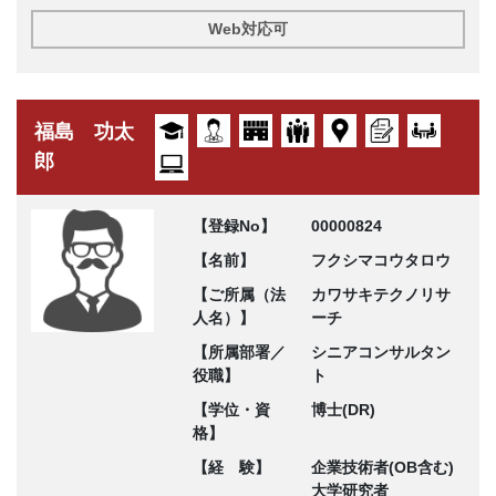
Web対応可
福島 功太
郎
【登録No】
00000824
【名前】
フクシマコウタロウ
【ご所属（法
カワサキテクノリサ
人名）】
ーチ
【所属部署／
シニアコンサルタン
役職】
ト
【学位・資
博士(DR)
格】
【経 験】
企業技術者(OB含む)
大学研究者