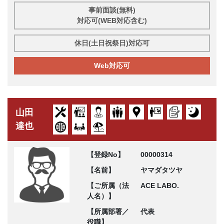
事前面談(無料)
対応可(WEB対応含む)
休日(土日祝祭日)対応可
Web対応可
山田
達也
【登録No】
00000314
【名前】
ヤマダタツヤ
【ご所属（法
ACE LABO.
人名）】
【所属部署／
代表
役職】