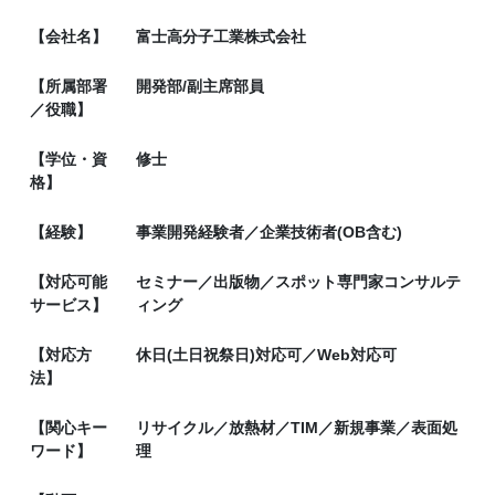
【会社名】
富士高分子工業株式会社
【所属部署
開発部/副主席部員
／役職】
【学位・資
修士
格】
【経験】
事業開発経験者／企業技術者(OB含む)
【対応可能
セミナー／出版物／スポット専門家コンサルテ
サービス】
ィング
【対応方
休日(土日祝祭日)対応可／Web対応可
法】
【関心キー
リサイクル／放熱材／TIM／新規事業／表面処
ワード】
理