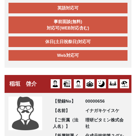
英語対応可
事前面談(無料)
対応可(WEB対応含む)
休日(土日祝祭日)対応可
Web対応可
稲垣 啓介
【登録No】
00000656
【名前】
イナガキケイスケ
【ご所属（法
理研ビタミン株式会
人名）】
社
【所属部署／
化成品技術第２グル