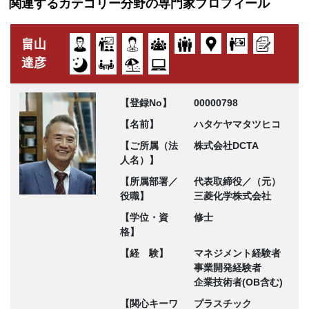
関連するカテゴリー分野の専門家プロフィール
畠山
達彦
【登録No】
00000798
【名前】
ハタケヤマタツヒコ
【ご所属（法
株式会社DCTA
人名）】
【所属部署／
代表取締役／（元）
役職】
三菱化学株式会社
【学位・資
修士
格】
【経 験】
マネジメント経験者
事業開発経験者
企業技術者(OB含む)
【関心キーワ
プラスチック