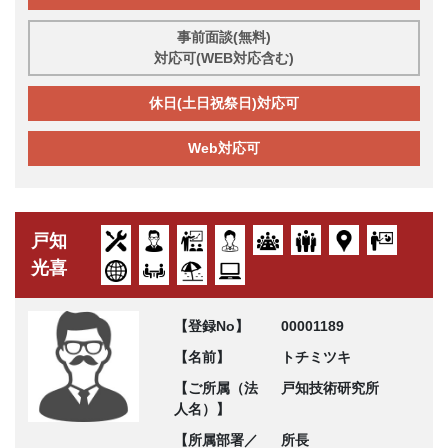
事前面談(無料)
対応可(WEB対応含む)
休日(土日祝祭日)対応可
Web対応可
戸知
光喜
【登録No】
00001189
【名前】
トチミツキ
【ご所属（法
戸知技術研究所
人名）】
【所属部署／
所長