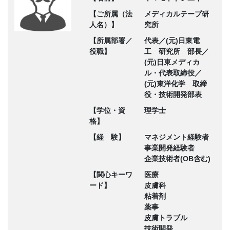
【ご所属（法
メディカルテープ研
人名）】
究所
【所属部署／
代表／(元)日東電
役職】
工 研究所 部長／
(元)日東メディカ
ル・代表取締役／
(元)東洋化学 取締
役・技術開発部表
【学位・資
理学士
格】
【経 験】
マネジメント経験者
事業開発経験者
企業技術者(OB含む)
【関心キーワ
医療
ード】
皮膚科
粘着剤
薬事
皮膚トラブル
技術開発