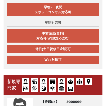
早朝 or 夜間
スポットコンサル対応可
英語対応可
事前面談(無料)
対応可(WEB対応含む)
休日(土日祝祭日)対応可
Web対応可
新規専
門家
【登録No】
30000099