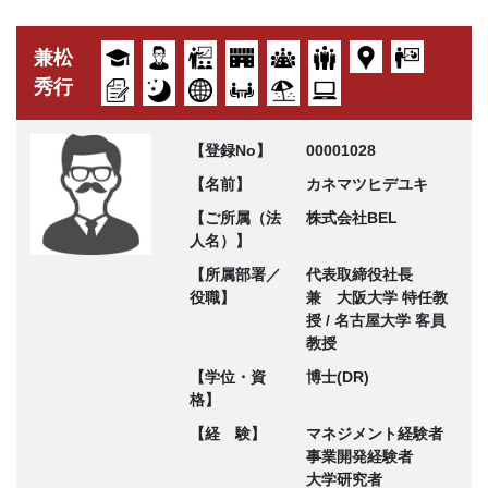
兼松
秀行
【登録No】
00001028
【名前】
カネマツヒデユキ
【ご所属（法
株式会社BEL
人名）】
【所属部署／
代表取締役社長
役職】
兼 大阪大学 特任教
授 / 名古屋大学 客員
教授
【学位・資
博士(DR)
格】
【経 験】
マネジメント経験者
事業開発経験者
大学研究者