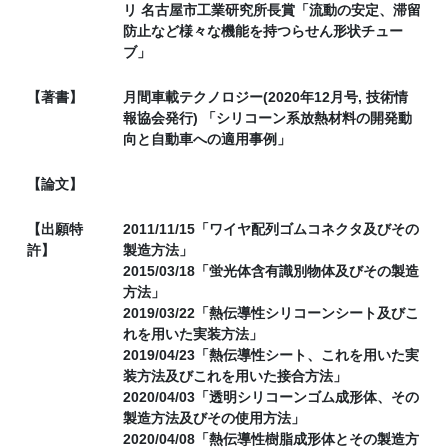
リ 名古屋市工業研究所長賞「流動の安定、滞留
防止など様々な機能を持つらせん形状チュー
ブ」
【著書】
月間車載テクノロジー(2020年12月号, 技術情
報協会発行) 「シリコーン系放熱材料の開発動
向と自動車への適用事例」
【論文】
【出願特
2011/11/15「ワイヤ配列ゴムコネクタ及びその
許】
製造方法」
2015/03/18「蛍光体含有識別物体及びその製造
方法」
2019/03/22「熱伝導性シリコーンシート及びこ
れを用いた実装方法」
2019/04/23「熱伝導性シート、これを用いた実
装方法及びこれを用いた接合方法」
2020/04/03「透明シリコーンゴム成形体、その
製造方法及びその使用方法」
2020/04/08「熱伝導性樹脂成形体とその製造方