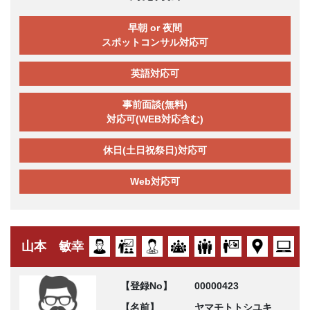
早朝 or 夜間
スポットコンサル対応可
英語対応可
事前面談(無料)
対応可(WEB対応含む)
休日(土日祝祭日)対応可
Web対応可
山本 敏幸
【登録No】
00000423
【名前】
ヤマモトトシユキ