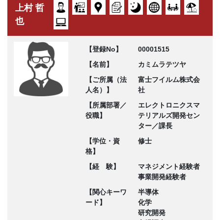
上村 哲
也
【登録No】
00001515
【名前】
カミムラテツヤ
【ご所属（法
富士フイルム株式会
人名）】
社
【所属部署／
エレクトロニクスマ
役職】
テリアルズ開発セン
ター／課長
【学位・資
修士
格】
【経 験】
マネジメント経験者
事業開発経験者
【関心キーワ
半導体
ード】
化学
研究開発