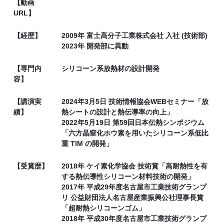
【動画
URL】
【経歴】
2009年 富士高分子工業株式会社 入社 (技術部)
2023年 開発部に異動
【専門内
シリコーン系放熱材の設計開発
容】
【講演実
2024年3月5日 技術情報協会WEBセミナー「放
績】
熱シートの設計と熱伝導率の向上」
2022年5月19日 第59回日本伝熱シンポジウム
「六方晶窒化ホウ素を用いたシリコーン系低比
重 TIM の開発」
【受賞歴】
2018年 ケイ素化学協会 技術賞「高耐熱性を有
する熱伝導性シリコーン材料技術の開発」
2017年 平成29年度名古屋市工業技術グランプ
リ 公益財団法人名古屋産業振興公社理事長賞
「超耐熱シリコーンゴム」
2018年 平成30年度名古屋市工業技術グランプ