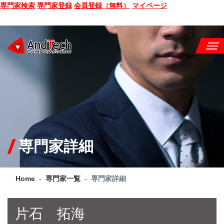
専門家検索
専門家登録
会員登録（無料）
マイページ
SEMINAR
BOOK
CONSULTING
SERVICE
専門家詳細
COMPANY
Home
専門家一覧
専門家詳細
Q&A
SITE MAP
片石 拓海