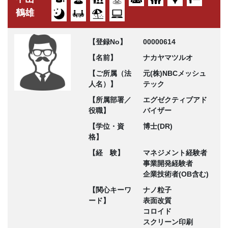
鶴雄
【登録No】
00000614
【名前】
ナカヤマツルオ
【ご所属（法
元(株)NBCメッシュ
人名）】
テック
【所属部署／
エグゼクティブアド
役職】
バイザー
【学位・資
博士(DR)
格】
【経 験】
マネジメント経験者
事業開発経験者
企業技術者(OB含む)
【関心キーワ
ナノ粒子
ード】
表面改質
コロイド
スクリーン印刷