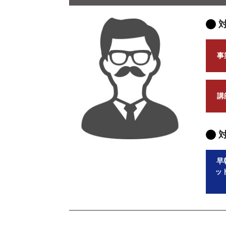
事
講
早
ッ