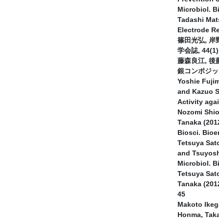
Microbiol. B
Tadashi Mat
Electrode Re
篠田光弘, 岸
学会誌, 44(1),
藤森良江, 後
銀コンポジット繊
Yoshie Fuji
and Kazuo Su
Activity aga
Nozomi Shio
Tanaka (2012
Biosci. Bioe
Tetsuya Sat
and Tsuyoshi
Microbiol. B
Tetsuya Sat
Tanaka (2012
45
Makoto Ikeg
Honma, Taka