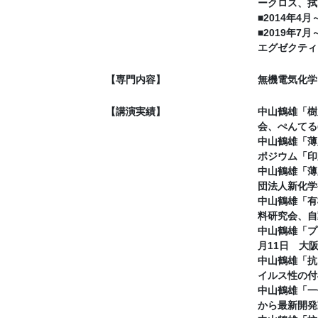
ークロス、拭
■2014年
■2019年7月
エグゼクティ
【専門内容】
無機電気化学
【講演実績】
中山鶴雄「樹
会、ぺんてる㈱
中山鶴雄「薄
ポジウム「印
中山鶴雄「薄
団法人新化学
中山鶴雄「有
料研究会、自
中山鶴雄「プ
月11日 大
中山鶴雄「抗
イルス性の付
中山鶴雄「一
から最新開発