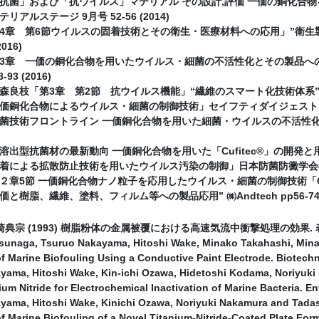
抗菌」および「抗ウイルス」マテリアル その設計,評価 一価の銅化合
アルステージ 9月号 52-56 (2014)
4章 第6節ウイルスの固着技術とその衛生・医療材料への応用」”衛生
2016)
3章 一価の銅化合物を用いたウイルス・細菌の不活性化とその製品への応用
93 (2016)
良枝「第3章 第2節 抗ウイルス機能」“繊維のスマート化技術体系” ㈱エヌ
銅化合物によるウイルス・細菌の制御技術」セイフティダイジェスト 64(10), 
菌技術フロントライン 一価銅化合物を用いた細菌・ウイルスの不活性化技術とそ
出型抗菌材の最新動向 一価銅化合物を用いた「Cufitec®」の開発と用途展開」機
による拡散防止技術を用いたウイルス汚染の制御」日本防菌防黴学会48(1), 1
２章5節 一価銅化合物ナノ粒子を応用したウイルス・細菌の制御技術「Cu
と樹脂、繊維、塗料、フィルム等への製品応用” ㈱Andtech pp56-74 (
崎典宗 (1993) 樹脂粉体の金属被覆における高速気流中衝撃処理の効果. 表面技
sunaga, Tsuruo Nakayama, Hitoshi Wake, Minako Takahashi, Mina
f Marine Biofouling Using a Conductive Paint Electrode. Biotechn
yama, Hitoshi Wake, Kin-ichi Ozawa, Hidetoshi Kodama, Noriyuk
ium Nitride for Electrochemical Inactivation of Marine Bacteria. En
yama, Hitoshi Wake, Kinichi Ozawa, Noriyuki Nakamura and Tadas
f Marine Biofouling of a Novel Titanium-Nitride-Coated Plate Fo