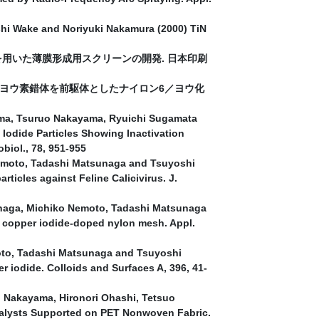
hi Wake and Noriyuki Nakamura (2000) TiN
ントを用いた薄膜形成用スクリーンの開発. 日本印刷
 高分子－ヨウ素錯体を前駆体としたナイロン6／ヨウ化
ama, Tsuruo Nakayama, Ryuichi Sugamata
 Iodide Particles Showing Inactivation
biol., 78, 951-955
Nemoto, Tadashi Matsunaga and Tsuyoshi
rticles against Feline Calicivirus. J.
unaga, Michiko Nemoto, Tadashi Matsunaga
a copper iodide-doped nylon mesh. Appl.
oto, Tadashi Matsunaga and Tsuyoshi
r iodide. Colloids and Surfaces A, 396, 41-
o Nakayama, Hironori Ohashi, Tetsuo
atalysts Supported on PET Nonwoven Fabric.