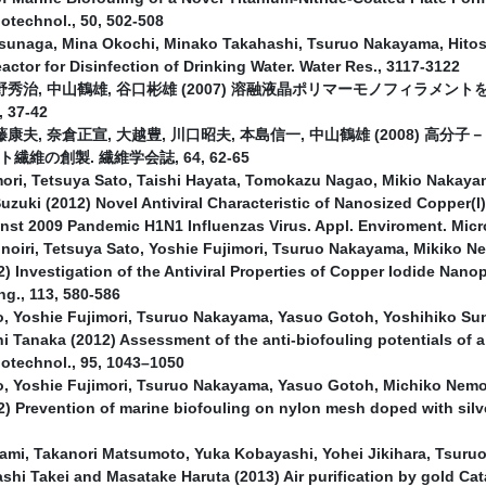
iotechnol., 50, 502-508
sunaga, Mina Okochi, Minako Takahashi, Tsuruo Nakayama, Hitos
actor for Disinfection of Drinking Water. Water Res., 3117-3122
野秀治, 中山鶴雄, 谷口彬雄 (2007) 溶融液晶ポリマーモノフィラメ
 37-42
藤康夫, 奈倉正宣, 大越豊, 川口昭夫, 本島信一, 中山鶴雄 (2008)
維の創製. 繊維学会誌, 64, 62-65
mori, Tetsuya Sato, Taishi Hayata, Tomokazu Nagao, Mikio Nakay
zuki (2012) Novel Antiviral Characteristic of Nanosized Copper(I)
inst 2009 Pandemic H1N1 Influenzas Virus. Appl. Enviroment. Micro
noiri, Tetsuya Sato, Yoshie Fujimori, Tsuruo Nakayama, Mikiko 
) Investigation of the Antiviral Properties of Copper Iodide Nanopa
ng., 113, 580-586
o, Yoshie Fujimori, Tsuruo Nakayama, Yasuo Gotoh, Yoshihiko S
 Tanaka (2012) Assessment of the anti-biofouling potentials of 
iotechnol., 95, 1043–1050
o, Yoshie Fujimori, Tsuruo Nakayama, Yasuo Gotoh, Michiko Nem
) Prevention of marine biofouling on nylon mesh doped with silve
ami, Takanori Matsumoto, Yuka Kobayashi, Yohei Jikihara, Tsuru
shi Takei and Masatake Haruta (2013) Air purification by gold C