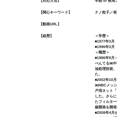
【対応方法】
早朝 or 
【関心キーワード】
ナノ粒子／表
【動画URL】
【経歴】
＜学歴＞
■1977年
■1996年
＜職歴＞
■1986年9月
ぺんてる㈱中
油処理技術、
た。
■2002年10
㈱NBCメッ
戸用ネット「
した。さらに
たフィルター
媒開発を開発
■2008年