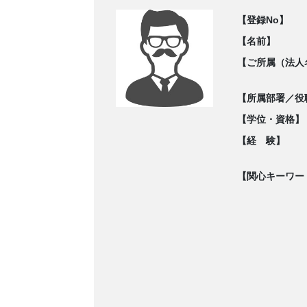
【登録No】
【名前】
【ご所属（法人
【所属部署／役
【学位・資格】
【経 験】
【関心キーワー