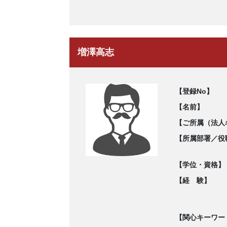
増澤高志
【登録No】
【名前】
【ご所属（法人
【所属部署／役
【学位・資格】
【経 験】
【関心キーワー