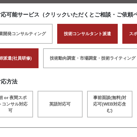
対応可能サービス（クリックいただくとご相談・ご依頼
業開発コンサルティング
技術コンサルタント派遣
ス
師派遣(社員研修)
技術動向調査・市場調査・技術ライティング
対応方法
朝 or 夜間スポ
事前面談(無料)対
トコンサル対応
英語対応可
応可(WEB対応含
可
む)