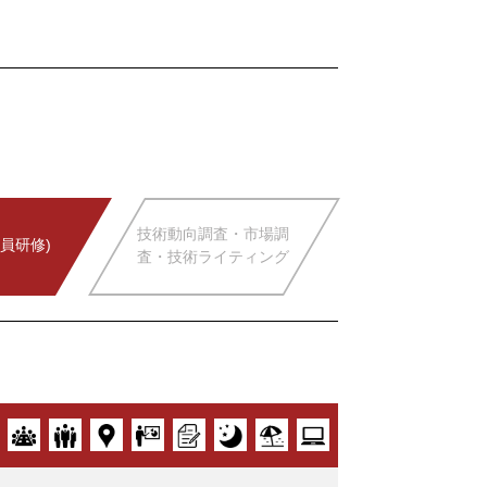
技術動向調査・市場調
員研修)
査・技術ライティング