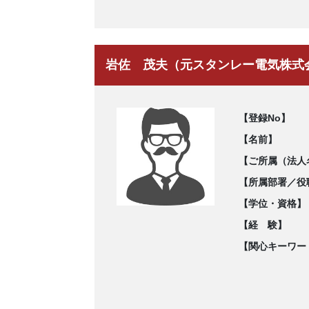
岩佐 茂夫（元スタンレー電気株式
【登録No】
【名前】
【ご所属（法人
【所属部署／役
【学位・資格】
【経 験】
【関心キーワー