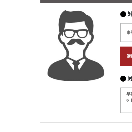
事
講
早
ッ