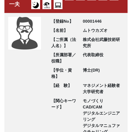
一夫
【登録No】
00001446
【名前】
ムトウカズオ
【ご所属（法
株式会社武藤技術研
人名）】
究所
【所属部署／
代表取締役
役職】
【学位・資
博士(DR)
格】
【経 験】
マネジメント経験者
大学研究者
【関心キーワ
モノづくり
ード】
CAD/CAM
デジタルエンジニア
リング
デジタルマニュファ
クチャリング