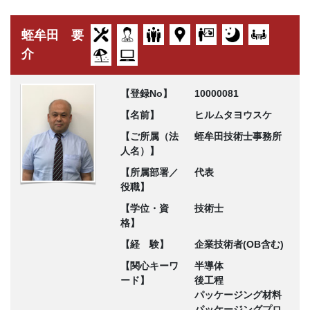
蛭牟田 要
介
【登録No】
10000081
【名前】
ヒルムタヨウスケ
【ご所属（法
蛭牟田技術士事務所
人名）】
【所属部署／
代表
役職】
【学位・資
技術士
格】
【経 験】
企業技術者(OB含む)
【関心キーワ
半導体
ード】
後工程
パッケージング材料
パッケージングプロ