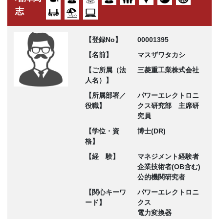
志
【登録No】
00001395
【名前】
マスザワタカシ
【ご所属（法
三菱重工業株式会社
人名）】
【所属部署／
パワーエレクトロニ
役職】
クス研究部 主席研
究員
【学位・資
博士(DR)
格】
【経 験】
マネジメント経験者
企業技術者(OB含む)
公的機関研究者
【関心キーワ
パワーエレクトロニ
ード】
クス
電力変換器