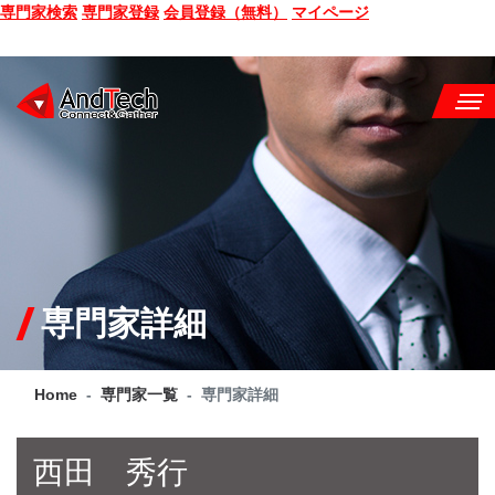
専門家検索
専門家登録
会員登録（無料）
マイページ
SEMINAR
BOOK
CONSULTING
SERVICE
専門家詳細
COMPANY
Home
専門家一覧
専門家詳細
Q&A
SITE MAP
西田 秀行