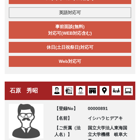
英語対応可
事前面談(無料)
対応可(WEB対応含む)
休日(土日祝祭日)対応可
Web対応可
石原 秀昭
【登録No】
00000891
【名前】
イシハラヒデアキ
【ご所属（法
国立大学法人東海国
人名）】
立大学機構 岐阜大