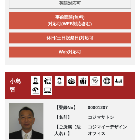
英語対応可
事前面談(無料)
対応可(WEB対応含む)
休日(土日祝祭日)対応可
Web対応可
小島
智
【登録No】
00001207
【名前】
コジマサトシ
【ご所属（法
コジマイーデザイン
人名）】
オフィス