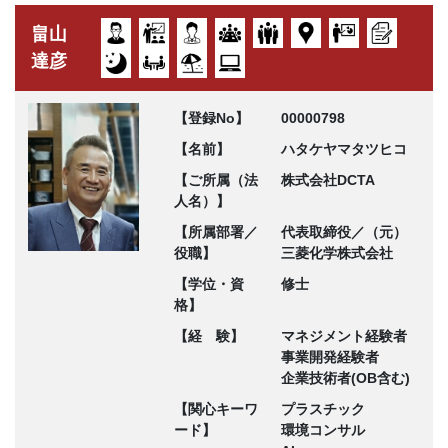
畠山
達彦
【登録No】
00000798
【名前】
ハタケヤマタツヒコ
【ご所属（法
株式会社DCTA
人名）】
【所属部署／
代表取締役／（元）
役職】
三菱化学株式会社
【学位・資
修士
格】
【経 験】
マネジメント経験者
事業開発経験者
企業技術者(OB含む)
【関心キーワ
プラスチック
ード】
環境コンサル