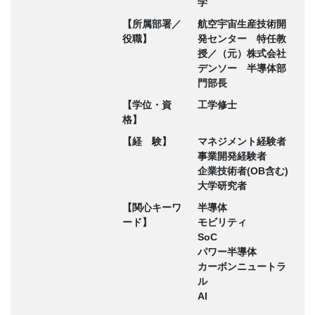
学
【所属部署／
航空宇宙生産技術開
役職】
発センター 特任教
授／（元）株式会社
デンソー 半導体部
門部長
【学位・資
工学修士
格】
【経 験】
マネジメント経験者
事業開発経験者
企業技術者(OB含む)
大学研究者
【関心キーワ
半導体
ード】
モビリティ
SoC
パワー半導体
カーボンニュートラ
ル
AI