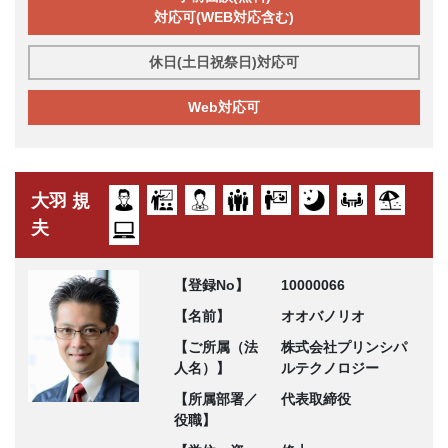
対応可(WEB対応含む)
休日(土日祝祭日)対応可
Web対応可
大羽 規
夫
【登録No】
10000066
【名前】
オオバノリオ
【ご所属（法
株式会社プリンシパ
人名）】
ルテクノロジー
【所属部署／
代表取締役
役職】