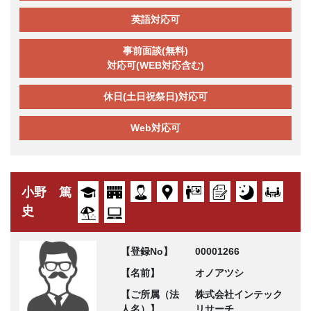
英語対応可
事前面談(無料)
対応可(WEB対応含む)
休日(土日祝祭日)対応可
Web対応可
小野 篤
史
【登録No】
00001266
【名前】
オノアツシ
【ご所属（法
株式会社インテック
人名）】
リサーチ