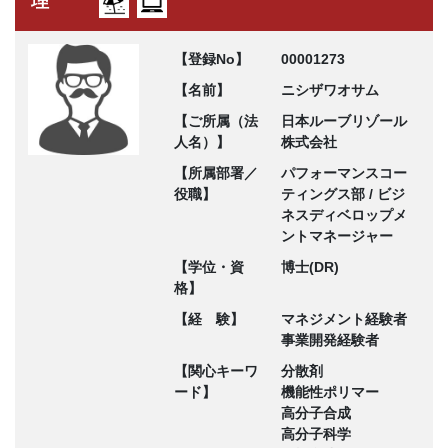
理
【登録No】
00001273
【名前】
ニシザワオサム
【ご所属（法
日本ルーブリゾール
人名）】
株式会社
【所属部署／
パフォーマンスコー
役職】
ティングス部 / ビジ
ネスディベロップメ
ントマネージャー
【学位・資
博士(DR)
格】
【経 験】
マネジメント経験者
事業開発経験者
【関心キーワ
分散剤
ード】
機能性ポリマー
高分子合成
高分子科学