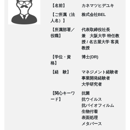
【名前】
カネマツヒデユキ
【ご所属（法
株式会社BEL
人名）】
【所属部署／
代表取締役社長
役職】
兼 大阪大学 特任教
授 / 名古屋大学 客員
教授
【学位・資
博士(DR)
格】
【経 験】
マネジメント経験者
事業開発経験者
大学研究者
【関心キーワ
抗菌
ード】
抗ウイルス
抗バイオフィルム
生物付着
表面処理
メタバース