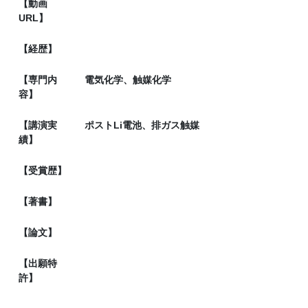
【動画
URL】
【経歴】
【専門内
電気化学、触媒化学
容】
【講演実
ポストLi電池、排ガス触媒
績】
【受賞歴】
【著書】
【論文】
【出願特
許】