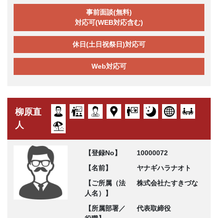
事前面談(無料)
対応可(WEB対応含む)
休日(土日祝祭日)対応可
Web対応可
柳原直
人
【登録No】
10000072
【名前】
ヤナギハラナオト
【ご所属（法
株式会社たすきづな
人名）】
【所属部署／
代表取締役