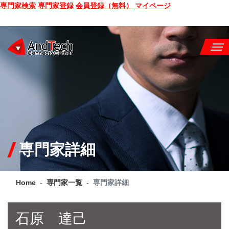
専門家検索
専門家登録
会員登録（無料）
マイページ
SEMINAR
BOOK
CONSULTING
SERVICE
専門家詳細
COMPANY
Home
専門家一覧
専門家詳細
Q&A
SITE MAP
石原 達己