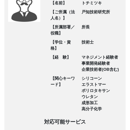
【名前】
トチミツキ
【ご所属（法
戸知技術研究所
人名）】
【所属部署／
所長
役職】
【学位・資
技術士
格】
【経 験】
マネジメント経験者
事業開発経験者
企業技術者(OB含む)
【関心キーワ
シリコーン
ード】
エラストマー
ポリロタキサン
ウレタン
成形加工
高分子化学
対応可能サービス