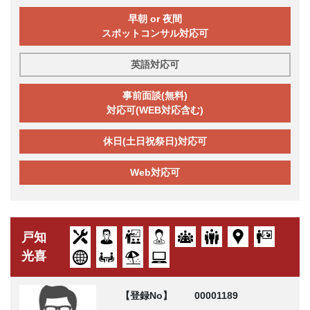
早朝 or 夜間
スポットコンサル対応可
英語対応可
事前面談(無料)
対応可(WEB対応含む)
休日(土日祝祭日)対応可
Web対応可
戸知
光喜
【登録No】
00001189