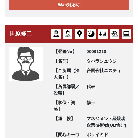
Web対応可
田原修二
【登録No】
00001210
【名前】
タハラシュウジ
【ご所属（法
合同会社ニスティ
人名）】
【所属部署／
代表
役職】
【学位・資
修士
格】
【経 験】
マネジメント経験者
企業技術者(OB含む)
【関心キーワ
ポリイミド