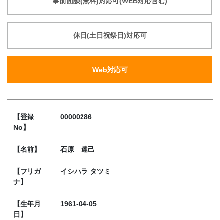
事前面談(無料)対応可(WEB対応含む)
休日(土日祝祭日)対応可
Web対応可
【登録
00000286
No】
【名前】
石原 達己
【フリガ
イシハラ タツミ
ナ】
【生年月
1961-04-05
日】