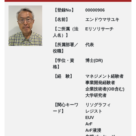
【登録No】
00000906
【名前】
エンドウマサユキ
【ご所属（法
Eリソリサーチ
人名）】
【所属部署／
代表
役職】
【学位・資
博士(DR)
格】
【経 験】
マネジメント経験者
事業開発経験者
企業技術者(OB含む)
大学研究者
【関心キーワ
リソグラフィ
ード】
レジスト
EUV
ArF
ArF液浸