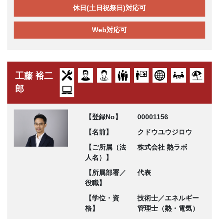
休日(土日祝祭日)対応可
Web対応可
工藤 裕二
郎
【登録No】
00001156
【名前】
クドウユウジロウ
【ご所属（法
株式会社 熱ラボ
人名）】
【所属部署／
代表
役職】
【学位・資
技術士／エネルギー
格】
管理士（熱・電気）