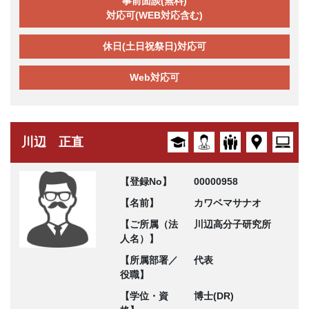
事前面談(無料)
対応可(WEB対応含む)
休日(土日祝祭日)対応可
Web対応可
川辺 正直
【登録No】
00000958
【名前】
カワベマサナオ
【ご所属（法
川辺高分子研究所
人名）】
【所属部署／
代表
役職】
【学位・資
博士(DR)