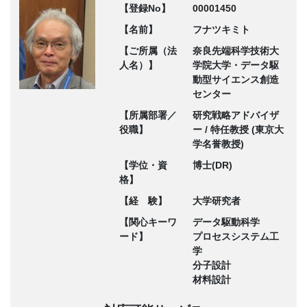
【登録No】
00001450
【名前】
フナツキミト
【ご所属（法
奈良先端科学技術大
人名）】
学院大学・データ駆
動型サイエンス創造
センター
【所属部署／
研究戦略アドバイザ
役職】
ー / 特任教授 (東京大
学名誉教授)
【学位・資
博士(DR)
格】
【経 験】
大学研究者
【関心キーワ
データ駆動科学
ード】
プロセスシステム工
学
分子設計
材料設計