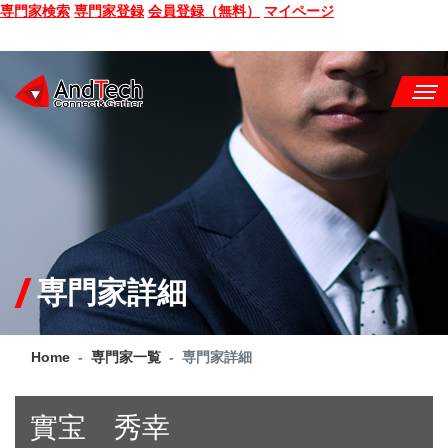
専門家検索
専門家登録
会員登録（無料）
マイページ
SEMINAR
BOOK
CONSULTING
SERVICE
専門家詳細
COMPANY
Home
専門家一覧
専門家詳細
Q&A
SITE MAP
實宝 秀幸