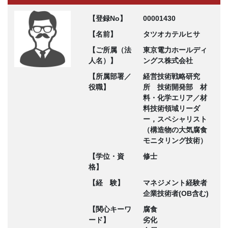
【登録No】
00001430
【名前】
タツオカテルヒサ
【ご所属（法
東京電力ホールディ
人名）】
ングス株式会社
【所属部署／
経営技術戦略研究
役職】
所 技術開発部 材
料・化学エリア／材
料技術領域リーダ
ー，スペシャリスト
（構造物の大気腐食
モニタリング技術）
【学位・資
修士
格】
【経 験】
マネジメント経験者
企業技術者(OB含む)
【関心キーワ
腐食
ード】
劣化