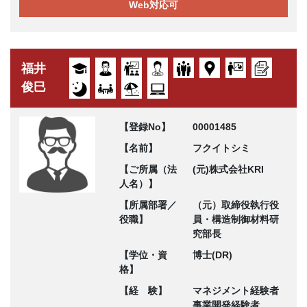
Web対応可
福井
俊巳
【登録No】
00001485
【名前】
フクイトシミ
【ご所属（法
(元)株式会社KRI
人名）】
【所属部署／
（元）取締役執行役
役職】
員・構造制御材料研
究部長
【学位・資
博士(DR)
格】
【経 験】
マネジメント経験者
事業開発経験者