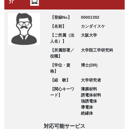
介
【登録No】
00001392
【名前】
カンダイスケ
【ご所属（法
大阪大学
人名）】
【所属部署／
大学院工学研究科
役職】
【学位・資
博士(DR)
格】
【経 験】
大学研究者
【関心キーワ
薄膜材料
ード】
誘電体材料
強誘電体
導電体
絶縁体
対応可能サービス