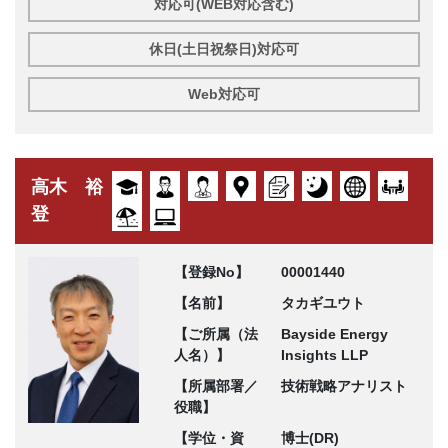
対応可(WEB対応含む)
休日(土日祝祭日)対応可
Web対応可
高木 裕
登
【登録No】
00001440
【名前】
タカギユウト
【ご所属（法
Bayside Energy
人名）】
Insights LLP
【所属部署／
技術戦略アナリスト
役職】
【学位・資
博士(DR)