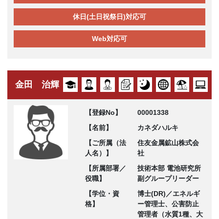
休日(土日祝祭日)対応可
Web対応可
金田 治輝
【登録No】
00001338
【名前】
カネダハルキ
【ご所属（法
住友金属鉱山株式会
人名）】
社
【所属部署／
技術本部 電池研究所
役職】
副グループリーダー
【学位・資
博士(DR)／エネルギ
格】
ー管理士、公害防止
管理者（水質1種、大