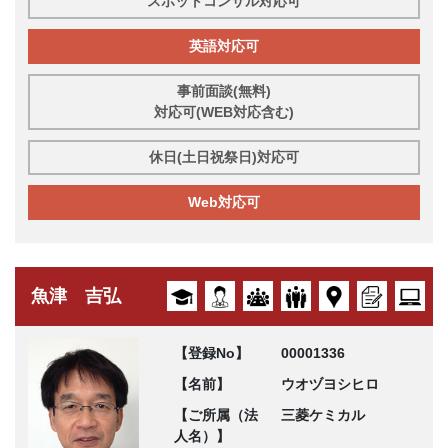
スポットコンサル対応可
英語対応可
事前面談(無料)
対応可(WEB対応含む)
休日(土日祝祭日)対応可
Web対応可
魚津 吉弘
【登録No】
00001336
【名前】
ウオヅヨシヒロ
【ご所属（法
三菱ケミカル
人名）】