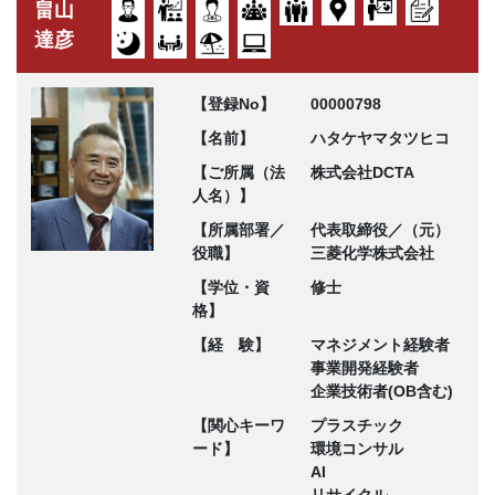
畠山
達彦
【登録No】
00000798
【名前】
ハタケヤマタツヒコ
【ご所属（法
株式会社DCTA
人名）】
【所属部署／
代表取締役／（元）
役職】
三菱化学株式会社
【学位・資
修士
格】
【経 験】
マネジメント経験者
事業開発経験者
企業技術者(OB含む)
【関心キーワ
プラスチック
ード】
環境コンサル
AI