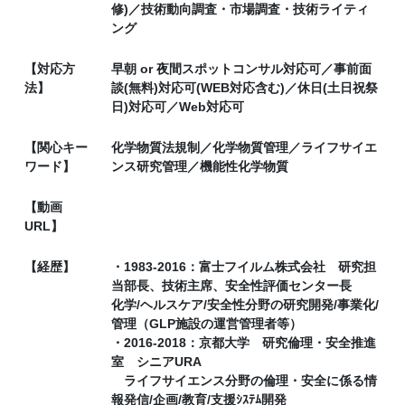
修)／技術動向調査・市場調査・技術ライティ
ング
【対応方
早朝 or 夜間スポットコンサル対応可／事前面
法】
談(無料)対応可(WEB対応含む)／休日(土日祝祭
日)対応可／Web対応可
【関心キー
化学物質法規制／化学物質管理／ライフサイエ
ワード】
ンス研究管理／機能性化学物質
【動画
URL】
【経歴】
・1983-2016：富士フイルム株式会社 研究担
当部長、技術主席、安全性評価センター長
化学/ヘルスケア/安全性分野の研究開発/事業化/
管理（GLP施設の運営管理者等）
・2016-2018：京都大学 研究倫理・安全推進
室 シニアURA
ライフサイエンス分野の倫理・安全に係る情
報発信/企画/教育/支援ｼｽﾃﾑ開発