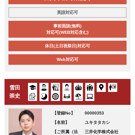
英語対応可
事前面談(無料)
対応可(WEB対応含む)
休日(土日祝祭日)対応可
Web対応可
雪田
崇史
【登録No】
00000353
【名前】
ユキタタカシ
【ご所属（法
三井化学株式会社