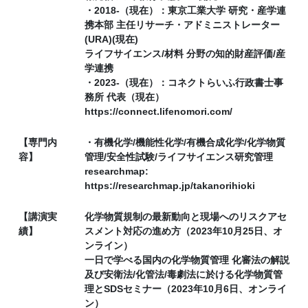
・2018-（現在）：東京工業大学 研究・産学連
携本部 主任リサーチ・アドミニストレーター
(URA)(現在)
ライフサイエンス/材料 分野の知的財産評価/産
学連携
・2023-（現在）：コネクトらいふ行政書士事
務所 代表（現在）
https://connect.lifenomori.com/
【専門内
・有機化学/機能性化学/有機合成化学/化学物質
容】
管理/安全性試験/ライフサイエンス研究管理
researchmap:
https://researchmap.jp/takanorihioki
【講演実
化学物質規制の最新動向と現場へのリスクアセ
績】
スメント対応の進め方（2023年10月25日、オ
ンライン）
一日で学べる国内の化学物質管理 化審法の解説
及び安衛法/化管法/毒劇法に於ける化学物質管
理とSDSセミナー（2023年10月6日、オンライ
ン）