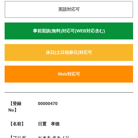
英語対応可
事前面談(無料)対応可(WEB対応含む)
休日(土日祝祭日)対応可
Web対応可
【登録
00000470
No】
【名前】
日置 孝徳
【フリガ
ヒオキ タカノリ