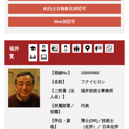
休日(土日祝祭日)対応可
Web対応可
福井
寛
【登録No】
10000060
【名前】
フクイヒロシ
【ご所属（法
福井技術士事務所
人名）】
【所属部署／
代表
役職】
【学位・資
博士(DR)／技術士
格】
（化学）／ 日本化学