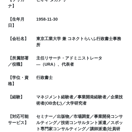
ナ】
【生年月
1958-11-30
日】
【会社名】
東京工業大学 兼 コネクトらいふ行政書士事務
所
【所属部署
主任リサーチ・アドミニストレータ
／役職】
―（URA）、代表者
【学位・資
行政書士
格】
【経験】
マネジメント経験者／事業開発経験者／企業技
術者(OB含む)／大学研究者
【対応可能
セミナー／出版物／市場調査／事業開発コンサ
サービス】
ルティング／技術コンサルタント派遣／スポッ
ト専門家コンサルティング／講師派遣(社員研