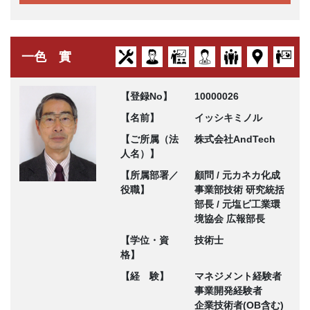
一色 實
【登録No】
10000026
【名前】
イッシキミノル
【ご所属（法
株式会社AndTech
人名）】
【所属部署／
顧問 / 元カネカ化成
役職】
事業部技術 研究統括
部長 / 元塩ビ工業環
境協会 広報部長
【学位・資
技術士
格】
【経 験】
マネジメント経験者
事業開発経験者
企業技術者(OB含む)