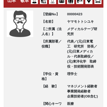
山本 敏幸
【登録No】
00000423
【名前】
ヤマモトトシユキ
【ご所属（法
メディカルテープ研
人名）】
究所
【所属部署／
代表／(元)日東電
役職】
工 研究所 部長／
(元)日東メディカ
ル・代表取締役／
(元)東洋化学 取締
役・技術開発部表
【学位・資
理学士
格】
【経 験】
マネジメント経験者
事業開発経験者
企業技術者(OB含む)
【関心キーワ
医療