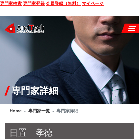
専門家検索
専門家登録
会員登録（無料）
マイページ
SEMINAR
BOOK
CONSULTING
SERVICE
専門家詳細
COMPANY
Home
専門家一覧
専門家詳細
Q&A
SITE MAP
日置 孝徳