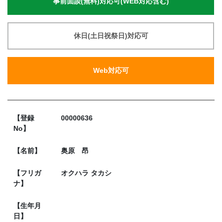
事前面談(無料)対応可(WEB対応含む)
休日(土日祝祭日)対応可
Web対応可
【登録
00000636
No】
【名前】
奥原 昂
【フリガ
オクハラ タカシ
ナ】
【生年月
日】