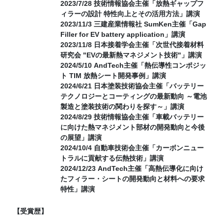
2023/7/28 技術情報協会主催「放熱ギャップフ
ィラーの設計 特性向上とその活用方法」講演
2023/11/3 三建産業情報社 SumKen主催「Gap
Filler for EV battery application」講演
2023/11/8 日本接着学会主催「次世代接着材料
研究会 "EVの最新熱マネジメント技術"」講演
2024/5/10 AndTech主催「熱伝導性コンポジッ
ト TIM 放熱シート開発事例」講演
2024/6/21 日本塗装技術協会主催「バッテリー
テクノロジーとコーティングの最新動向 ～電池
製造と塗装技術の関わりを探す～」講演
2024/8/29 技術情報協会主催「車載バッテリー
に向けた熱マネジメント部材の開発動向と今後
の展望」講演
2024/10/4 自動車技術会主催「カーボンニュー
トラルに貢献する伝熱技術」講演
2024/12/23 AndTech主催「高熱伝導化に向け
たフィラー・シートの開発動向と材料への要求
特性」講演
【受賞歴】