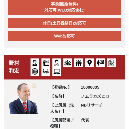
事前面談(無料)
対応可(WEB対応含む)
休日(土日祝祭日)対応可
Web対応可
野村
和宏
【登録No】
10000035
【名前】
ノムラカズヒロ
【ご所属（法
NBリサーチ
人名）】
【所属部署／
代表
役職】