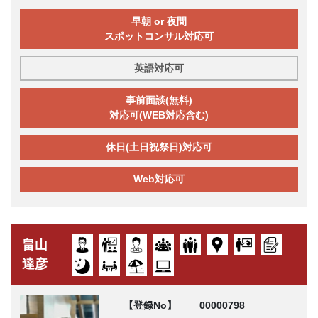
早朝 or 夜間
スポットコンサル対応可
英語対応可
事前面談(無料)
対応可(WEB対応含む)
休日(土日祝祭日)対応可
Web対応可
畠山
達彦
【登録No】
00000798