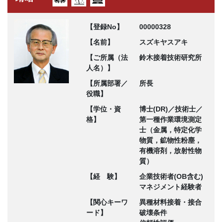
【登録No】
00000328
【名前】
スズキヤスアキ
【ご所属（法
鈴木接着技術研究所
人名）】
【所属部署／
所長
役職】
【学位・資
博士(DR)／技術士／
格】
第一種作業環境測定
士（金属，特定化学
物質，鉱物性粉塵，
有機溶剤，放射性物
質）
【経 験】
企業技術者(OB含む)
マネジメント経験者
【関心キーワ
異種材料接着・接合
ード】
破壊条件