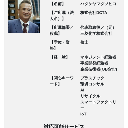
【名前】
ハタケヤマタツヒコ
【ご所属（法
株式会社DCTA
人名）】
【所属部署／
代表取締役／（元）
役職】
三菱化学株式会社
【学位・資
修士
格】
【経 験】
マネジメント経験者
事業開発経験者
企業技術者(OB含む)
【関心キーワ
プラスチック
ード】
環境コンサル
AI
リサイクル
スマートファクトリ
ー
IoT
対応可能サービス