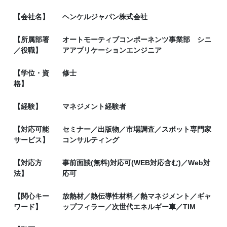
【会社名】
ヘンケルジャパン株式会社
【所属部署
オートモーティブコンポーネンツ事業部 シニ
／役職】
アアプリケーションエンジニア
【学位・資
修士
格】
【経験】
マネジメント経験者
【対応可能
セミナー／出版物／市場調査／スポット専門家
サービス】
コンサルティング
【対応方
事前面談(無料)対応可(WEB対応含む)／Web対
法】
応可
【関心キー
放熱材／熱伝導性材料／熱マネジメント／ギャ
ワード】
ップフィラー／次世代エネルギー車／TIM