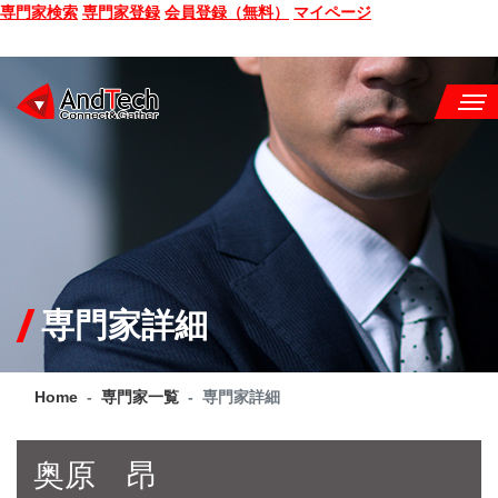
専門家検索
専門家登録
会員登録（無料）
マイページ
SEMINAR
BOOK
CONSULTING
SERVICE
専門家詳細
COMPANY
Home
専門家一覧
専門家詳細
Q&A
SITE MAP
奥原 昂