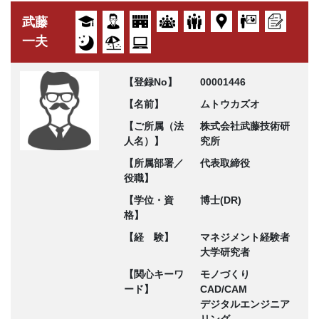
武藤
一夫
【登録No】
00001446
【名前】
ムトウカズオ
【ご所属（法
株式会社武藤技術研
人名）】
究所
【所属部署／
代表取締役
役職】
【学位・資
博士(DR)
格】
【経 験】
マネジメント経験者
大学研究者
【関心キーワ
モノづくり
ード】
CAD/CAM
デジタルエンジニア