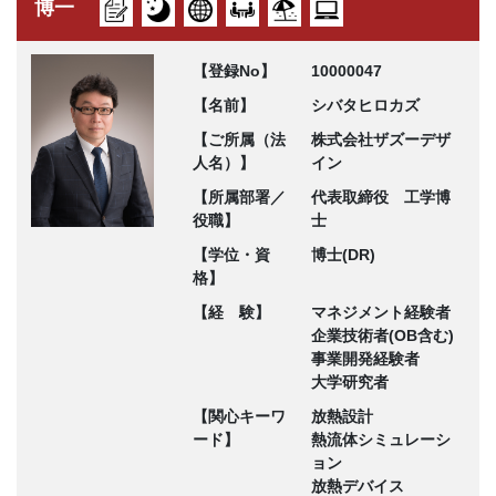
博一
【登録No】
10000047
【名前】
シバタヒロカズ
【ご所属（法
株式会社ザズーデザ
人名）】
イン
【所属部署／
代表取締役 工学博
役職】
士
【学位・資
博士(DR)
格】
【経 験】
マネジメント経験者
企業技術者(OB含む)
事業開発経験者
大学研究者
【関心キーワ
放熱設計
ード】
熱流体シミュレーシ
ョン
放熱デバイス