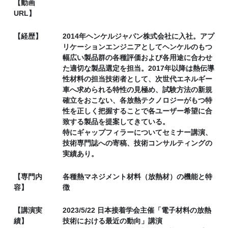
【動画
URL】
【経歴】
2014年ヘンケルジャパン株式会社に入社。アプ
リケーションエンジニアとしてヘンケルのもつ
幅広い製品群の各種評価および各用途に合わせ
た適切な製品選定を担当。2017年以降は熱伝導
性材料の担当技術者として、次世代エネルギー
車へ求められる特性の見極め、試験方法の新規
確立をおこない、各放熱テクノロジーがもつ特
性を正しく把握することで各ユーザー希望に合
致する製品を提案してきている。
特にギャップフィラーについてセミナー講演、
技術専門誌への寄稿、技術コンサルティングの
実績あり。
【専門内
各種熱マネジメント材料（放熱材）の機能と特
容】
徴
【講演実
2023/5/22 日本接着学会主催「電子材料の放熱
績】
技術における最近の動向」講演