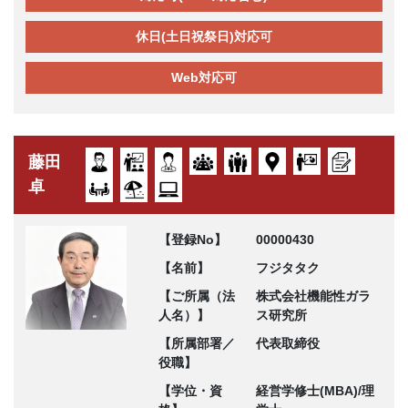
休日(土日祝祭日)対応可
Web対応可
藤田
卓
【登録No】
00000430
【名前】
フジタタク
【ご所属（法
株式会社機能性ガラ
人名）】
ス研究所
【所属部署／
代表取締役
役職】
【学位・資
経営学修士(MBA)/理