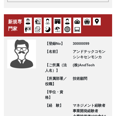
新規専
門家
【登録No】
30000099
【名前】
アンドテックコモン
シンキセンモンカ
【ご所属（法
(株)AndTech
人名）】
【所属部署／
技術顧問
役職】
【学位・資
格】
【経 験】
マネジメント経験者
事業開発経験者