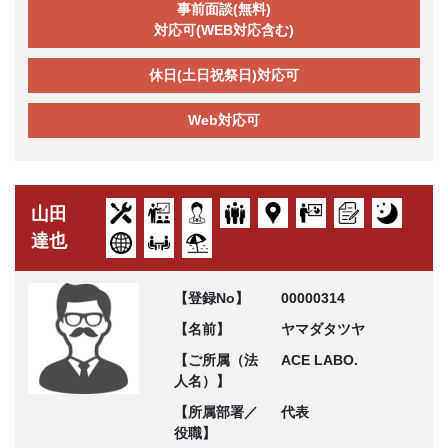
事前面談(無料)
対応可(WEB対応含む)
休日(土日祝祭日)対応可
Web対応可
山田
達也
【登録No】
00000314
【名前】
ヤマダタツヤ
【ご所属（法
ACE LABO.
人名）】
【所属部署／
代表
役職】