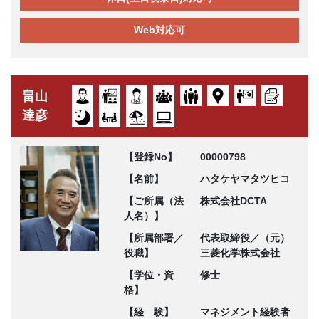
Web対応可
畠山
達彦
【登録No】
00000798
【名前】
ハタケヤマタツヒコ
【ご所属（法
株式会社DCTA
人名）】
【所属部署／
代表取締役／（元）
役職】
三菱化学株式会社
【学位・資
修士
格】
【経 験】
マネジメント経験者