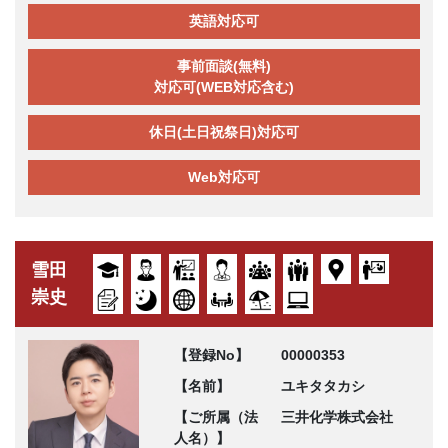
英語対応可
事前面談(無料)
対応可(WEB対応含む)
休日(土日祝祭日)対応可
Web対応可
雪田
崇史
【登録No】
00000353
【名前】
ユキタタカシ
【ご所属（法
三井化学株式会社
人名）】