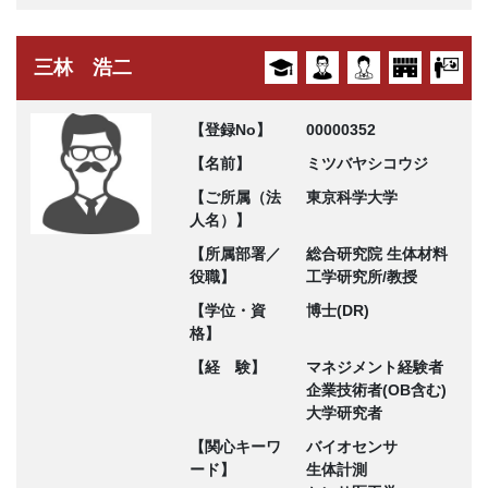
三林 浩二
【登録No】
00000352
【名前】
ミツバヤシコウジ
【ご所属（法
東京科学大学
人名）】
【所属部署／
総合研究院 生体材料
役職】
工学研究所/教授
【学位・資
博士(DR)
格】
【経 験】
マネジメント経験者
企業技術者(OB含む)
大学研究者
【関心キーワ
バイオセンサ
ード】
生体計測