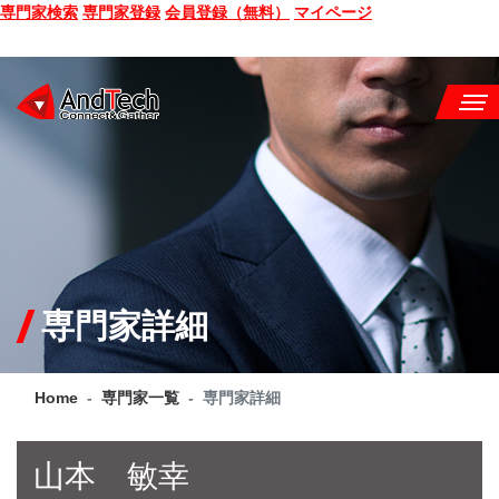
専門家検索
専門家登録
会員登録（無料）
マイページ
SEMINAR
BOOK
CONSULTING
SERVICE
専門家詳細
COMPANY
Home
専門家一覧
専門家詳細
Q&A
SITE MAP
山本 敏幸