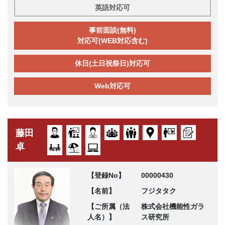
英語対応可
事前面談(無料)
対応可(WEB対応含む)
休日(土日祝祭日)対応可
Web対応可
藤田
卓
【登録No】
00000430
【名前】
フジタタク
【ご所属（法
株式会社機能性ガラ
人名）】
ス研究所