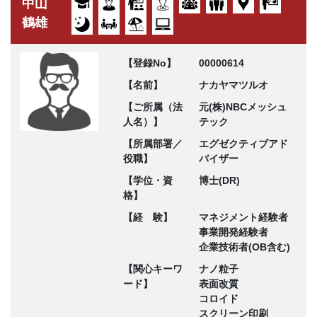
中山
鶴雄
【登録No】
00000614
【名前】
ナカヤマツルオ
【ご所属（法
元(株)NBCメッシュ
人名）】
テック
【所属部署／
エグゼクティブアド
役職】
バイザー
【学位・資
博士(DR)
格】
【経 験】
マネジメント経験者
事業開発経験者
企業技術者(OB含む)
【関心キーワ
ナノ粒子
ード】
表面改質
コロイド
スクリーン印刷