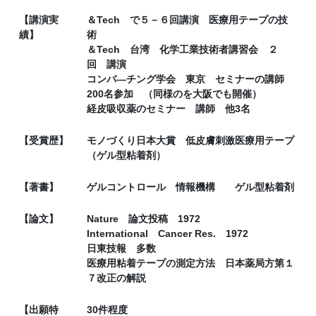
【講演実
＆Tech で５－６回講演 医療用テープの技
績】
術
＆Tech 台湾 化学工業技術者講習会 ２
回 講演
コンバ―チング学会 東京 セミナーの講師
200名参加 （同様のを大阪でも開催）
経皮吸収薬のセミナー 講師 他3名
【受賞歴】
モノづくり日本大賞 低皮膚刺激医療用テープ
（ゲル型粘着剤）
【著書】
ゲルコントロール 情報機構 ゲル型粘着剤
【論文】
Nature 論文投稿 1972
International Cancer Res. 1972
日東技報 多数
医療用粘着テープの測定方法 日本薬局方第１
７改正の解説
【出願特
30件程度