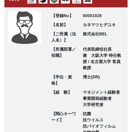
【登録No】
00001028
【名前】
カネマツヒデユキ
【ご所属（法
株式会社BEL
人名）】
【所属部署／
代表取締役社長
役職】
兼 大阪大学 特任教
授 / 名古屋大学 客員
教授
【学位・資
博士(DR)
格】
【経 験】
マネジメント経験者
事業開発経験者
大学研究者
【関心キーワ
抗菌
ード】
抗ウイルス
抗バイオフィルム