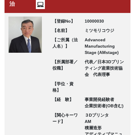
治
【登録No】
10000030
【名前】
ミツモリコウジ
【ご所属（法
Advanced
人名）】
Manufacturing
Stage (AMstage)
【所属部署／
代表／日本3Dプリン
役職】
ティング産業技術協
会 代表理事
【学位・資
格】
【経 験】
事業開発経験者
企業技術者(OB含む)
【関心キーワ
３Dプリンタ
ード】
AM
積層造形
アディティブマニュ