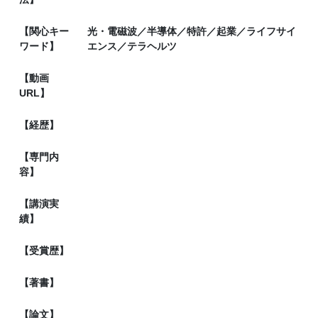
【関心キー
光・電磁波／半導体／特許／起業／ライフサイ
ワード】
エンス／テラヘルツ
【動画
URL】
【経歴】
【専門内
容】
【講演実
績】
【受賞歴】
【著書】
【論文】