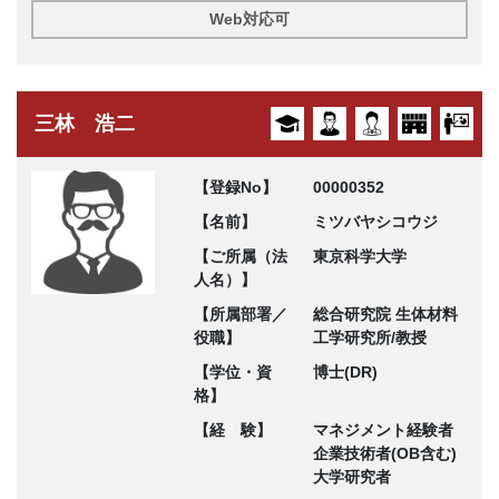
Web対応可
三林 浩二
【登録No】
00000352
【名前】
ミツバヤシコウジ
【ご所属（法
東京科学大学
人名）】
【所属部署／
総合研究院 生体材料
役職】
工学研究所/教授
【学位・資
博士(DR)
格】
【経 験】
マネジメント経験者
企業技術者(OB含む)
大学研究者