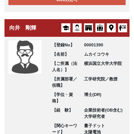
向井 剛輝
【登録No】
00001390
【名前】
ムカイコウキ
【ご所属（法
横浜国立大学大学院
人名）】
【所属部署／
工学研究院／教授
役職】
【学位・資
博士(DR)
格】
【経 験】
企業技術者(OB含む)
大学研究者
【関心キーワ
量子ドット
ード】
太陽電池