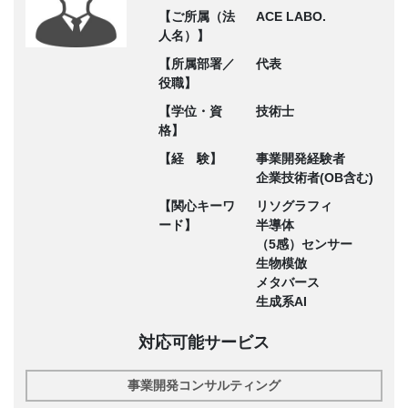
【ご所属（法
ACE LABO.
人名）】
【所属部署／
代表
役職】
【学位・資
技術士
格】
【経 験】
事業開発経験者
企業技術者(OB含む)
【関心キーワ
リソグラフィ
ード】
半導体
（5感）センサー
生物模倣
メタバース
生成系AI
対応可能サービス
事業開発コンサルティング