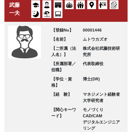
武藤
一夫
【登録No】
00001446
【名前】
ムトウカズオ
【ご所属（法
株式会社武藤技術研
人名）】
究所
【所属部署／
代表取締役
役職】
【学位・資
博士(DR)
格】
【経 験】
マネジメント経験者
大学研究者
【関心キーワ
モノづくり
ード】
CAD/CAM
デジタルエンジニア
リング