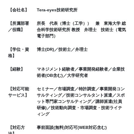
【会社名】
Tera-eyes技術研究所
【所属部署
所長 代表（博士（工学）） 兼 東海大学 総
／役職】
合科学技術研究所 教授 弁理士 技術士（電気
電子部門）
【学位・資
博士(DR)／技術士／弁理士
格】
【経験】
マネジメント経験者／事業開発経験者／企業技
術者(OB含む)／大学研究者
【対応可能
セミナー／市場調査／特許調査／事業開発コン
サービス】
サルティング／技術コンサルタント派遣／スポ
ット専門家コンサルティング／講師派遣(社員
研修)／技術動向調査・市場調査・技術ライテ
ィング
【対応方
事前面談(無料)対応可(WEB対応含む)
法】