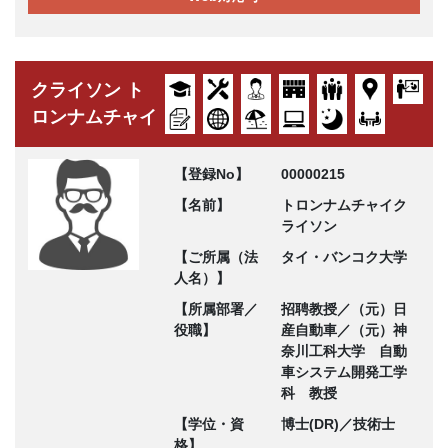
クライソン ト
ロンナムチャイ
【登録No】
00000215
【名前】
トロンナムチャイク
ライソン
【ご所属（法
タイ・バンコク大学
人名）】
【所属部署／
招聘教授／（元）日
役職】
産自動車／（元）神
奈川工科大学 自動
車システム開発工学
科 教授
【学位・資
博士(DR)／技術士
格】