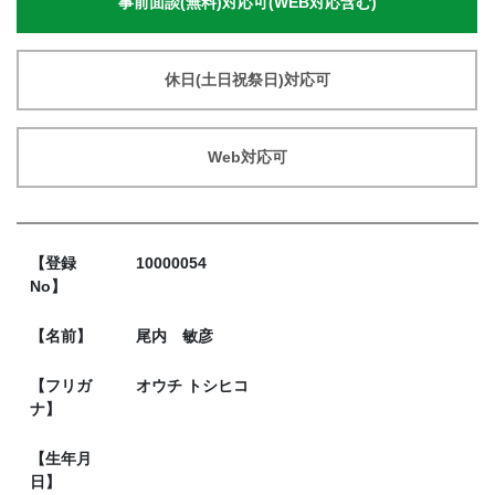
事前面談(無料)対応可(WEB対応含む)
休日(土日祝祭日)対応可
Web対応可
【登録
10000054
No】
【名前】
尾内 敏彦
【フリガ
オウチ トシヒコ
ナ】
【生年月
日】