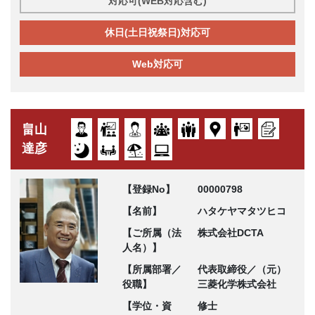
対応可(WEB対応含む)
休日(土日祝祭日)対応可
Web対応可
畠山
達彦
【登録No】
00000798
【名前】
ハタケヤマタツヒコ
【ご所属（法
株式会社DCTA
人名）】
【所属部署／
代表取締役／（元）
役職】
三菱化学株式会社
【学位・資
修士