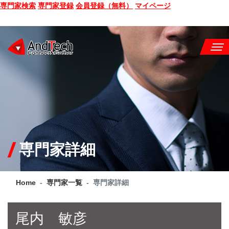
専門家検索
専門家登録
会員登録（無料）
マイページ
SEMINAR
BOOK
CONSULTING
SERVICE
専門家詳細
COMPANY
Home
専門家一覧
専門家詳細
Q&A
SITE MAP
尾内 敏彦