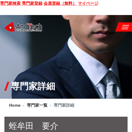
専門家検索
専門家登録
会員登録（無料）
マイページ
SEMINAR
BOOK
CONSULTING
SERVICE
専門家詳細
COMPANY
Home
専門家一覧
専門家詳細
Q&A
SITE MAP
蛭牟田 要介