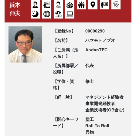
浜本
伸夫
【登録No】
00000290
【名前】
ハマモトノブオ
【ご所属（法
AndanTEC
人名）】
【所属部署／
代表
役職】
【学位・資
修士
格】
【経 験】
マネジメント経験者
事業開発経験者
企業技術者(OB含む)
【関心キーワ
塗工
ード】
Roll To Roll
異物