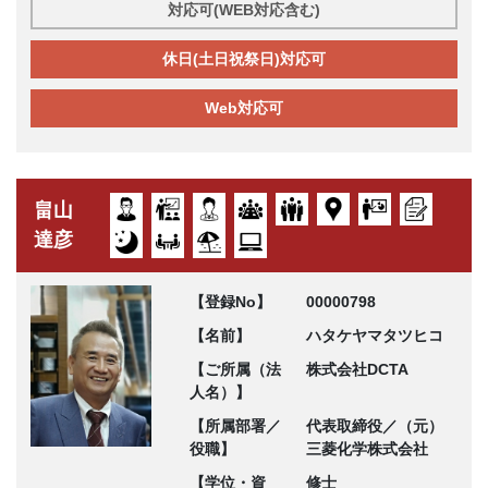
対応可(WEB対応含む)
休日(土日祝祭日)対応可
Web対応可
畠山
達彦
【登録No】
00000798
【名前】
ハタケヤマタツヒコ
【ご所属（法
株式会社DCTA
人名）】
【所属部署／
代表取締役／（元）
役職】
三菱化学株式会社
【学位・資
修士