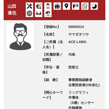
山田
達也
【登録No】
00000314
【名前】
ヤマダタツヤ
【ご所属（法
ACE LABO.
人名）】
【所属部署／
代表
役職】
【学位・資
技術士
格】
【経 験】
事業開発経験者
企業技術者(OB含む)
【関心キーワ
リソグラフィ
ード】
半導体
（5感）センサー
生物模倣