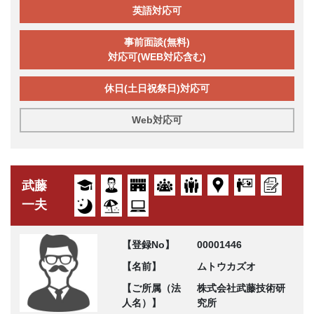
英語対応可
事前面談(無料)
対応可(WEB対応含む)
休日(土日祝祭日)対応可
Web対応可
武藤
一夫
【登録No】
00001446
【名前】
ムトウカズオ
【ご所属（法
株式会社武藤技術研
人名）】
究所