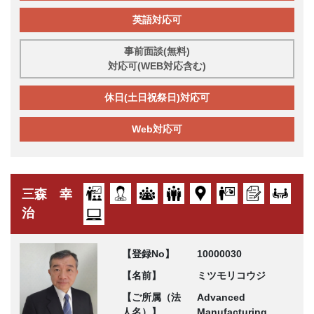
英語対応可
事前面談(無料)
対応可(WEB対応含む)
休日(土日祝祭日)対応可
Web対応可
三森 幸
治
【登録No】
10000030
【名前】
ミツモリコウジ
【ご所属（法
Advanced
人名）】
Manufacturing