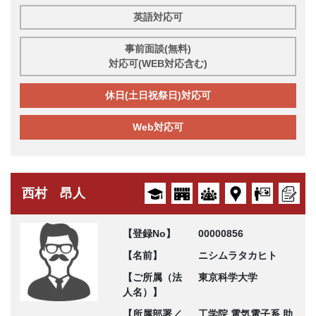
英語対応可
事前面談(無料)
対応可(WEB対応含む)
休日(土日祝祭日)対応可
Web対応可
西村 昂人
【登録No】
00000856
【名前】
ニシムラタカヒト
【ご所属（法
東京科学大学
人名）】
【所属部署／
工学院 電気電子系 助