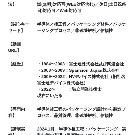
法】
談(無料)対応可(WEB対応含む)／休日(土日祝祭
日)対応可／Web対応可
【関心キー
半導体／後工程／パッケージング材料／パッケ
ワード】
ージングプロセス／非破壊解析／信頼性
【動画
URL】
【経歴】
・1984〜2003：富士通株式会社及び関連会社
・2003〜2009：Spansion Japan株式会社
・2009〜2022：NVデバイス株式会社（旧社名
富士通デバイス株式会社）
・2022〜 ：独立開業技術士
現在にいたる
【専門内
半導体後工程のパッケージング設計から製造プ
容】
ロセス、品質管理、非破壊解析、信頼性
【講演実
2024.1月 半導体後工程：パッケージング・実