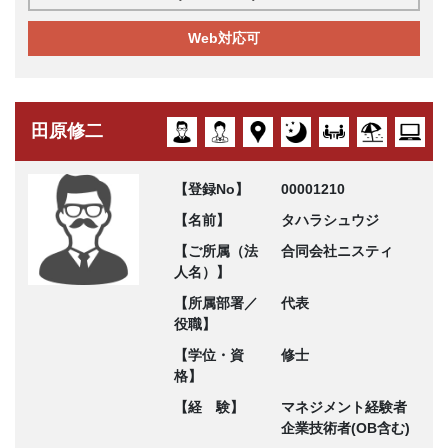
Web対応可
田原修二
【登録No】
00001210
【名前】
タハラシュウジ
【ご所属（法
合同会社ニスティ
人名）】
【所属部署／
代表
役職】
【学位・資
修士
格】
【経 験】
マネジメント経験者
企業技術者(OB含む)