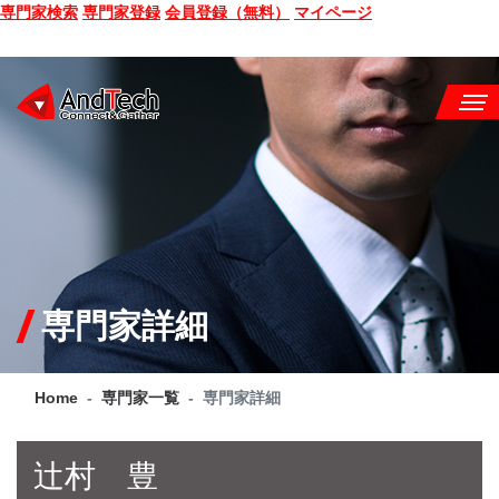
専門家検索
専門家登録
会員登録（無料）
マイページ
SEMINAR
BOOK
CONSULTING
SERVICE
専門家詳細
COMPANY
Home
専門家一覧
専門家詳細
Q&A
SITE MAP
辻村 豊