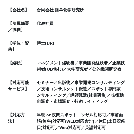
【会社名】
合同会社 播羊化学研究所
【所属部署
代表社員
／役職】
【学位・資
博士(DR)
格】
【経験】
マネジメント経験者／事業開発経験者／企業技
術者(OB含む)／大学研究者／公的機関研究者
【対応可能
セミナー／出版物／事業開発コンサルティング
サービス】
／技術コンサルタント派遣／スポット専門家コ
ンサルティング／講師派遣(社員研修)／技術動
向調査・市場調査・技術ライティング
【対応方
早朝 or 夜間スポットコンサル対応可／事前面
法】
談(無料)対応可(WEB対応含む)／休日(土日祝祭
日)対応可／Web対応可／英語対応可