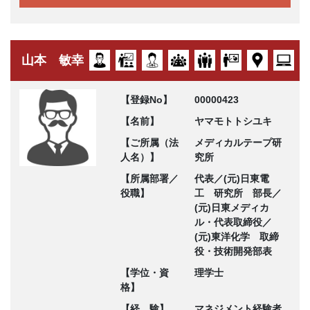
山本 敏幸
【登録No】
00000423
【名前】
ヤマモトトシユキ
【ご所属（法
メディカルテープ研
人名）】
究所
【所属部署／
代表／(元)日東電
役職】
工 研究所 部長／
(元)日東メディカ
ル・代表取締役／
(元)東洋化学 取締
役・技術開発部表
【学位・資
理学士
格】
【経 験】
マネジメント経験者