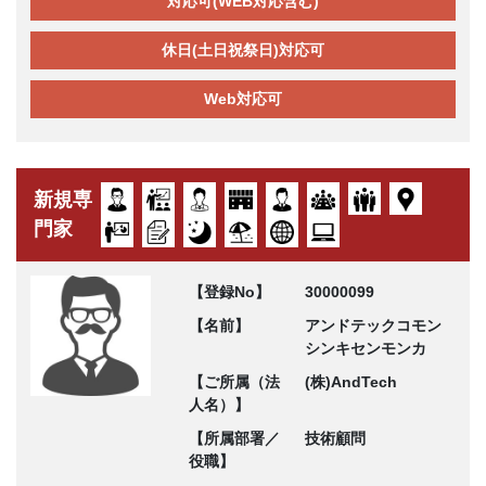
対応可(WEB対応含む)
休日(土日祝祭日)対応可
Web対応可
新規専
門家
【登録No】
30000099
【名前】
アンドテックコモン
シンキセンモンカ
【ご所属（法
(株)AndTech
人名）】
【所属部署／
技術顧問
役職】