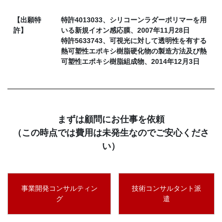
【出願特
特許4013033、シリコーンラダーポリマーを用
許】
いる新規イオン感応膜、2007年11月28日
特許5633743、可視光に対して透明性を有する
熱可塑性エポキシ樹脂硬化物の製造方法及び熱
可塑性エポキシ樹脂組成物、2014年12月3日
まずは顧問にお仕事を依頼
（この時点では費用は未発生なのでご安心くださ
い）
事業開発コンサルティン
技術コンサルタント派
グ
遣