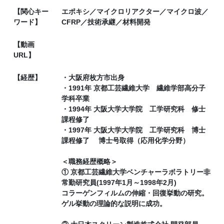
【関心キー
エポキシ／マイクロリアクター／マイクロ波／
ワード】
CFRP／技術承継／材料開発
【動画
URL】
【経歴】
・大阪府枚方市出身
・1991年 京都工芸繊維大学 繊維学部高分子
学科卒業
・1994年 大阪大学大学院 工学研究科 修士
課程修了
・1997年 大阪大学大学院 工学研究科 博士
課程修了 博士号取得（応用化学分野）
＜職務経歴概略＞
① 京都工芸繊維大学ベンチャーラボラトリー非
常勤研究員(1997年1月～1998年2月)
コラーゲンフィルムの伸縮・回復挙動の研究。
ゲル挙動の理論的な説明に成功。