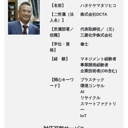
【名前】
ハタケヤマタツヒコ
【ご所属（法
株式会社DCTA
人名）】
【所属部署／
代表取締役／（元）
役職】
三菱化学株式会社
【学位・資
修士
格】
【経 験】
マネジメント経験者
事業開発経験者
企業技術者(OB含む)
【関心キーワ
プラスチック
ード】
環境コンサル
AI
リサイクル
スマートファクトリ
ー
IoT