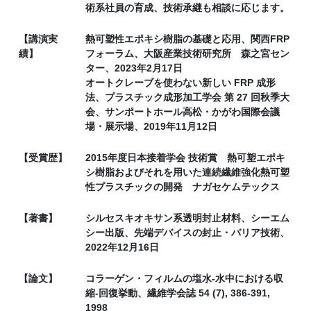
術系社員の育成、技術承継も相談に応じます。
【講演実
熱可塑性エポキシ樹脂の基礎と応用、関西FRP
績】
フォーラム、大阪産業技術研究所 森之宮セン
ター、2023年2月17日
オートクレーブを使わない新しい FRP 成形
法、プラスチック成形加工学会 第 27 回秋季大
会、サンポートホール高松・かがわ国際会議
場・展示場、2019年11月12日
【受賞歴】
2015年度日本接着学会 技術賞 熱可塑エポキ
シ樹脂およびそれを用いた連続繊維強化熱可塑
性プラスチックの開発 ナガセケムテックス
【著書】
シルセスキオキサン系透明封止材料、シーエム
シー出版、先端デバイスの封止・バリア技術、
2022年12月16日
【論文】
コラーゲン・フィルムの塩水‐水中における収
縮‐回復挙動、繊維学会誌 54 (7), 386-391,
1998