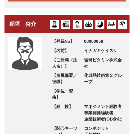
稲垣 啓介
【登録No】
00000656
【名前】
イナガキケイスケ
【ご所属（法
理研ビタミン株式会
人名）】
社
【所属部署／
化成品技術第２グル
役職】
ープ
【学位・資
格】
【経 験】
マネジメント経験者
事業開発経験者
企業技術者(OB含む)
【関心キーワ
コンポジット