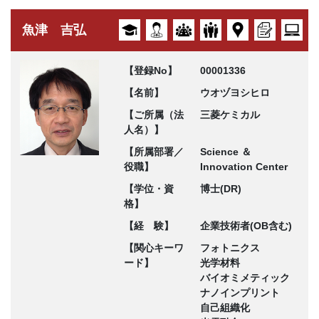
魚津 吉弘
【登録No】
00001336
【名前】
ウオヅヨシヒロ
【ご所属（法
三菱ケミカル
人名）】
【所属部署／
Science ＆
役職】
Innovation Center
【学位・資
博士(DR)
格】
【経 験】
企業技術者(OB含む)
【関心キーワ
フォトニクス
ード】
光学材料
バイオミメティック
ナノインプリント
自己組織化