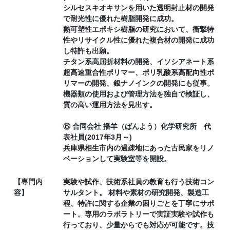
シルセスキオキサンを用いた透明封止材の開発
で耐光性に優れた樹脂開発に成功。
熱可塑性エポキシ樹脂の研究において、衝撃特
性やリサイクル性に優れた複合材の開発に成功
し特許も出願。
チタン系高屈折材料の開発、イソシアネート系
超高速重合性ポリマー、ポリ乳酸系高配向性ポ
リマーの開発、銀ナノインクの開発にも従事。
機器類の使用および管理方法を独自で検証し、
質の高い運用方法を見出す。
⑥ 合同会社 播羊（ばんよう）化学研究所 代
表社員(2017年3月～)
兵庫県相生市内の過疎地にあった古民家をリノ
ベーションして実験室等を開設。
【専門内
実験や試作、技術系社員の教育も行う技術コン
容】
サルタント。 材料や素材の研究開発、製造工
程、特許に関する企業の困りごとを丁寧にサポ
ート。専用のラボラトリーで実証実験や試作も
行っており、少量からでも対応が可能です。技