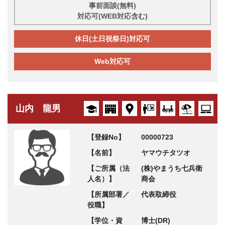
事前面談(無料)
対応可(WEB対応含む)
休日(土日祝祭日)対応可
Web対応可
山内 龍男
【登録No】
00000723
【名前】
ヤマウチタツオ
【ご所属（法
(株)やまうち七兵衛
人名）】
商会
【所属部署／
代表取締役
役職】
【学位・資
博士(DR)