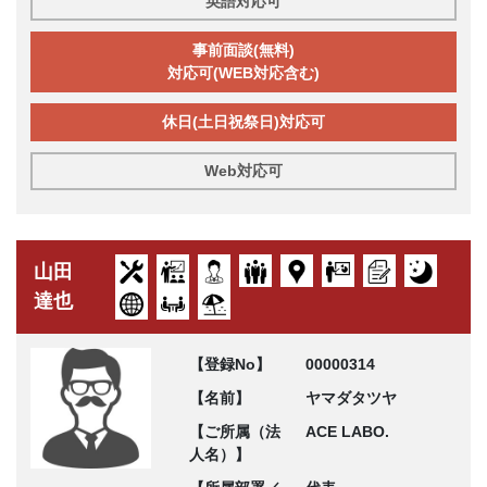
英語対応可
事前面談(無料)
対応可(WEB対応含む)
休日(土日祝祭日)対応可
Web対応可
山田
達也
【登録No】
00000314
【名前】
ヤマダタツヤ
【ご所属（法
ACE LABO.
人名）】