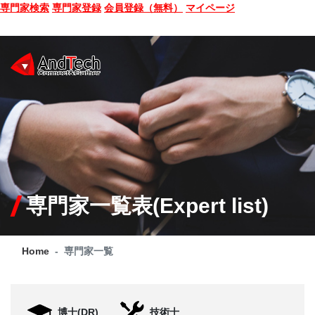
専門家検索
専門家登録
会員登録（無料）
マイページ
SEMINAR
BOOK
CONSULTING
SERVICE
専門家一覧表(Expert list)
COMPANY
Home
専門家一覧
Q&A
SITE MAP
博士(DR)
技術士