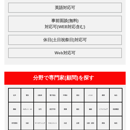
英語対応可
事前面談(無料)
対応可(WEB対応含む)
休日(土日祝祭日)対応可
Web対応可
分野で専門家(顧問)を探す
化学
電気
自動車
電子部品
半導体
通信
バイオ
農業
食品
機械
ロボット・AI
住宅
航空宇宙
重機
建設
繊維
ソフトウェア
医療機器
研究開発
知財
マーケティング
マネジメント
生産
品質
法務・規制
調達
物流