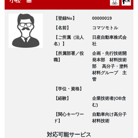
小松 基
【登録No】
00000019
【名前】
コマツモトル
【ご所属（法人
日産自動車株式会
名）】
社
【所属部署／役
企画・先行技術開
職】
発本部 材料技術
部 高分子・塗料
材料グループ 主
管
【学位・資格】
【経験】
企業技術者(OB含
む)
【関心キーワー
自動車向け高分子
ド】
材料技術
対応可能サービス