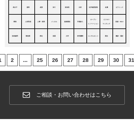
高分子
塗料
成形
加工
添加剤
分析
化学物質規制
金属
セラミック
オープン
ビジネス
環境
人材育成
人事・採用
メンタル
販路開拓
市場参入
投資・M&A
イノベーション
マッチング
技術顧問
製造業
商社
流通
大学
研究機関
コンサルタント
歴史
翻訳・通訳
1
2
...
25
26
27
28
29
30
3
ご相談・お問い合わせはこちら