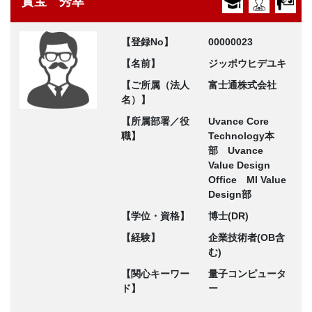
實宝 秀幸
【登録No】
00000023
【名前】
ジッポウヒデユキ
【ご所属（法人
富士通株式会社
名）】
【所属部署／役
Uvance Core
職】
Technology本
部 Uvance
Value Design
Office MI Value
Design部
【学位・資格】
博士(DR)
【経験】
企業技術者(OB含
む)
【関心キーワー
量子コンピュータ
ド】
ー