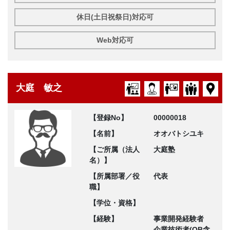
休日(土日祝祭日)対応可
Web対応可
大庭 敏之
【登録No】
00000018
【名前】
オオバトシユキ
【ご所属（法人
大庭塾
名）】
【所属部署／役
代表
職】
【学位・資格】
【経験】
事業開発経験者
企業技術者(OB含