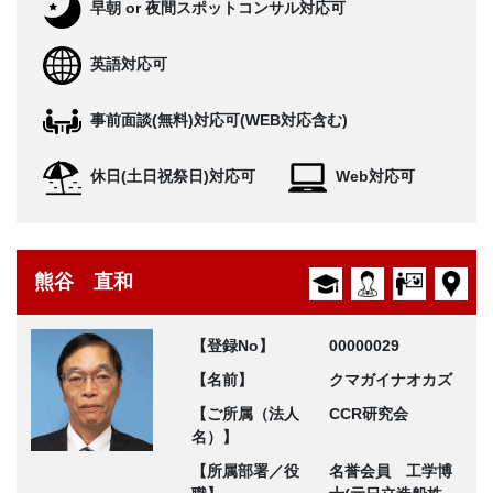
早朝 or 夜間スポットコンサル対応可
英語対応可
事前面談(無料)対応可(WEB対応含む)
休日(土日祝祭日)対応可
Web対応可
熊谷 直和
【登録No】
00000029
【名前】
クマガイナオカズ
【ご所属（法人
CCR研究会
名）】
【所属部署／役
名誉会員 工学博