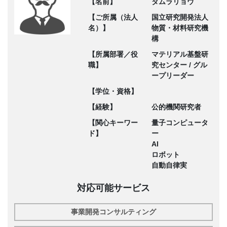
【名前】
タムラリョウ
【ご所属（法人
国立研究開発法人
名）】
物質・材料研究機
構
【所属部署／役
マテリアル基盤研
職】
究センター / グル
ープリーダー
【学位・資格】
【経験】
公的機関研究者
【関心キーワー
量子コンピュータ
ド】
ー
AI
ロボット
自動自律実
対応可能サービス
事業開発コンサルティング