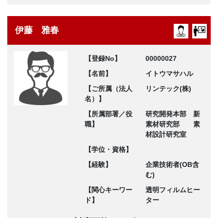
伊藤 雅春
【登録No】
00000027
【名前】
イトウマサハル
【ご所属（法人
リンテック(株)
名）】
【所属部署／役
研究開発本部 新
職】
素材研究部 素
材設計研究室
【学位・資格】
【経験】
企業技術者(OB含
む)
【関心キーワー
透明フィルムヒー
ド】
ター