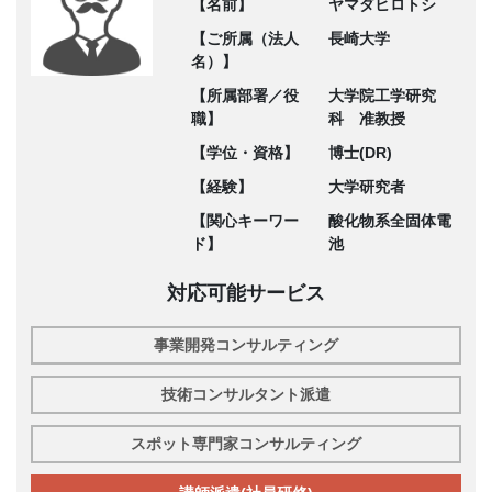
【名前】
ヤマダヒロトシ
【ご所属（法人
長崎大学
名）】
【所属部署／役
大学院工学研究
職】
科 准教授
【学位・資格】
博士(DR)
【経験】
大学研究者
【関心キーワー
酸化物系全固体電
ド】
池
対応可能サービス
事業開発コンサルティング
技術コンサルタント派遣
スポット専門家コンサルティング