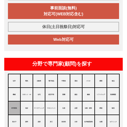
事前面談(無料)
対応可(WEB対応含む)
休日(土日祝祭日)対応可
Web対応可
分野で専門家(顧問)を探す
化学
電気
自動車
電子部品
半導体
通信
バイオ
農業
食品
機械
ロボット・AI
住宅
航空宇宙
重機
建設
繊維
ソフトウェア
医療機器
研究開発
知財
マーケティング
マネジメント
生産
品質
法務・規制
調達
物流
高分子
塗料
成形
加工
添加剤
分析
化学物質規制
金属
セラミック