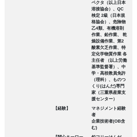
ペクタ（以上日本
溶接協会）、QC
検定 2級（日本規
格協会）、危険物
乙4類、有機溶剤
作業、鉛作業、 乾
燥設備作業、第2
酸素欠乏作業、特
定化学物質作業 各
主任者 （以上労働
基準監督署）、中
学・高校教員免許
（理科）、ものつ
くり(はんだ)専門
家（三重県産業支
援センター）
【経験】
マネジメント経験
者
企業技術者(OB含
む)
【関心キーワー
鉛フリーはんだ