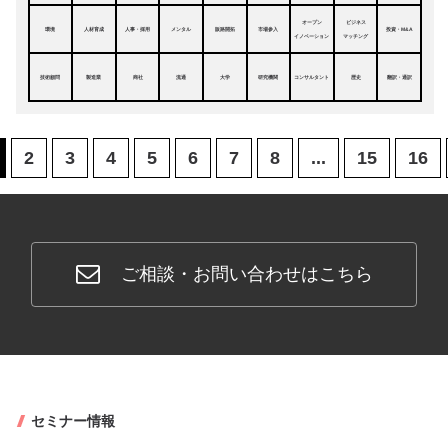
オープン
ビジネス
環境
人材育成
人事・採用
メンタル
販路開拓
市場参入
投資・M&A
イノベーション
マッチング
技術顧問
製造業
商社
流通
大学
研究機関
コンサルタント
歴史
翻訳・通訳
2
3
4
5
6
7
8
...
15
16
ご相談・お問い合わせはこちら
セミナー情報