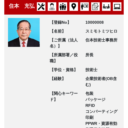
住本 充弘
【登録No】
10000008
【名前】
スミモトミツヒロ
【ご所属（法人
住本技術士事務所
名）】
【所属部署／役
所長
職】
【学位・資格】
技術士
【経験】
企業技術者(OB含
む)
【関心キーワー
包装
ド】
パッケージ
RFID
コンバーティング
印刷
PPWR・資源有効