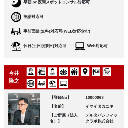
早朝 or 夜間スポットコンサル対応可
英語対応可
事前面談(無料)対応可(WEB対応含む)
休日(土日祝祭日)対応可
Web対応可
今井
隆之
【登録No】
10000068
【名前】
イマイタカユキ
【ご所属（法人
デルタパシフィッ
名）】
クラボ株式会社