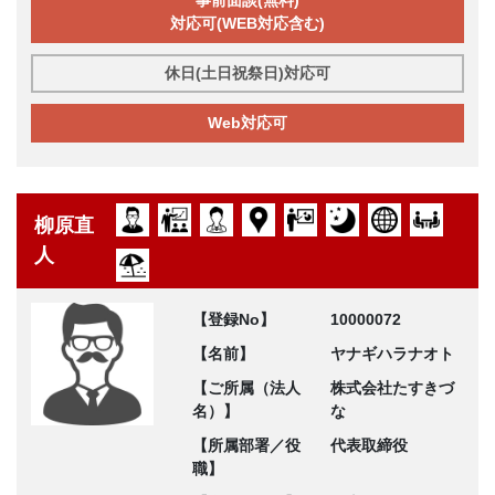
対応可(WEB対応含む)
休日(土日祝祭日)対応可
Web対応可
柳原直
人
【登録No】
10000072
【名前】
ヤナギハラナオト
【ご所属（法人
株式会社たすきづ
名）】
な
【所属部署／役
代表取締役
職】