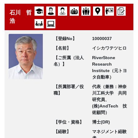
石川 哲
浩
【登録No】
10000037
【名前】
イシカワテツヒロ
【ご所属（法人
RiverStone
名）】
Research
Institute（元トヨ
タ自動車）
【所属部署／役
代表（兼務：神奈
職】
川工科大学 共同
研究員、
(株)AndTech 技
術顧問）
【学位・資格】
博士(DR)
【経験】
マネジメント経験