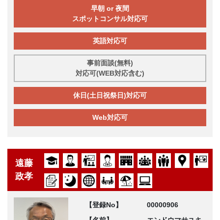
早朝 or 夜間
スポットコンサル対応可
英語対応可
事前面談(無料)
対応可(WEB対応含む)
休日(土日祝祭日)対応可
Web対応可
遠藤
政孝
【登録No】
00000906
【名前】
エンドウマサユキ