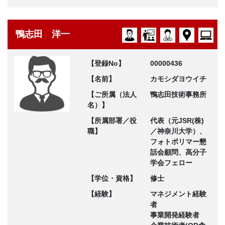
鴨志田 洋一
【登録No】
00000436
【名前】
カモシダヨウイチ
【ご所属（法人
鴨志田技術事務所
名）】
【所属部署／役
代表（元JSR(株)
職】
／神奈川大学）、
フォトポリマー懇
話会顧問、高分子
学会フェロー
【学位・資格】
修士
【経験】
マネジメント経験
者
事業開発経験者