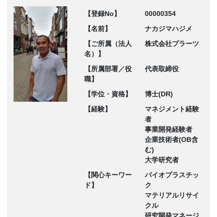
【登録No】
00000354
【名前】
ナカジマハジメ
【ご所属（法人
株式会社プラーツ
名）】
【所属部署／役
代表取締役
職】
【学位・資格】
博士(DR)
【経験】
マネジメント経験
者
事業開発経験者
企業技術者(OB含
む)
大学研究者
【関心キーワー
バイオプラスチッ
ド】
ク
マテリアルリサイ
クル
研究開発マネージ