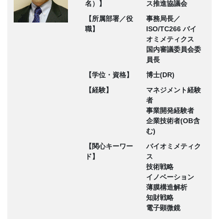
名）】
ス推進協議会
【所属部署／役
事務局長／
職】
ISO/TC266 バイ
オミメティクス
国内審議委員会委
員長
【学位・資格】
博士(DR)
【経験】
マネジメント経験
者
事業開発経験者
企業技術者(OB含
む)
【関心キーワー
バイオミメティク
ド】
ス
技術戦略
イノベーション
薄膜構造解析
知財戦略
電子顕微鏡