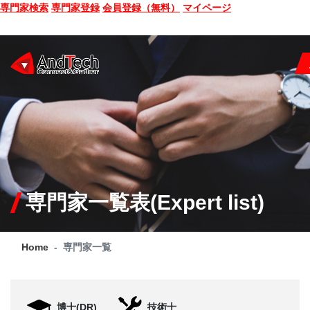
専門家検索
専門家登録
会員登録（無料）
マイページ
SEMINAR
BOOK
CONSULTING
SERVICE
専門家一覧表(Expert list)
COMPANY
Home
専門家一覧
Q&A
SITE MAP
博士(DR)
技術士