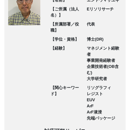
【ご所属（法人
Eリソリサーチ
名）】
【所属部署／役
代表
職】
【学位・資格】
博士(DR)
【経験】
マネジメント経験
者
事業開発経験者
企業技術者(OB含
む)
大学研究者
【関心キーワー
リソグラフィ
ド】
レジスト
EUV
ArF
ArF液浸
先端パッケージ