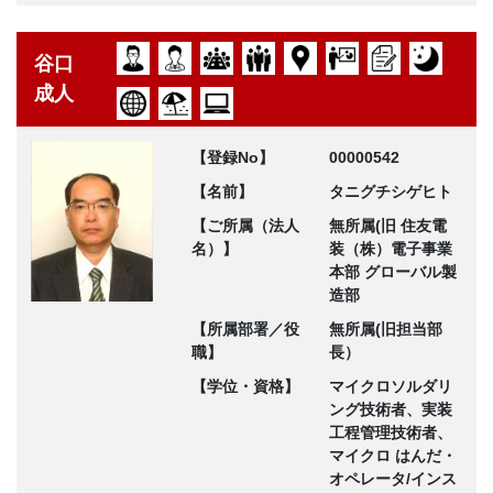
谷口
成人
【登録No】
00000542
【名前】
タニグチシゲヒト
【ご所属（法人
無所属(旧 住友電
名）】
装（株）電子事業
本部 グローバル製
造部
【所属部署／役
無所属(旧担当部
職】
長）
【学位・資格】
マイクロソルダリ
ング技術者、実装
工程管理技術者、
マイクロ はんだ・
オペレータ/インス