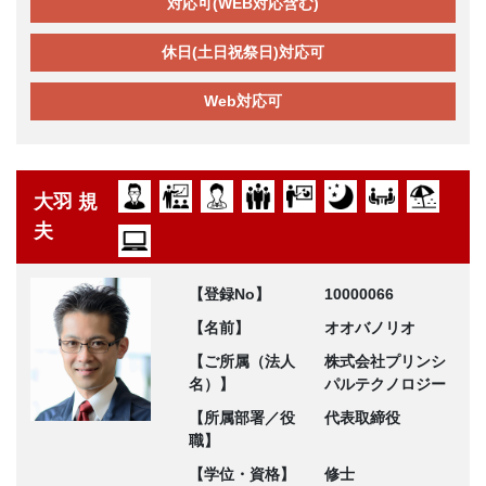
対応可(WEB対応含む)
休日(土日祝祭日)対応可
Web対応可
大羽 規
夫
【登録No】
10000066
【名前】
オオバノリオ
【ご所属（法人
株式会社プリンシ
名）】
パルテクノロジー
【所属部署／役
代表取締役
職】
【学位・資格】
修士