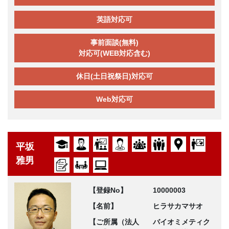
英語対応可
事前面談(無料)
対応可(WEB対応含む)
休日(土日祝祭日)対応可
Web対応可
平坂
雅男
【登録No】
10000003
【名前】
ヒラサカマサオ
【ご所属（法人
バイオミメティク