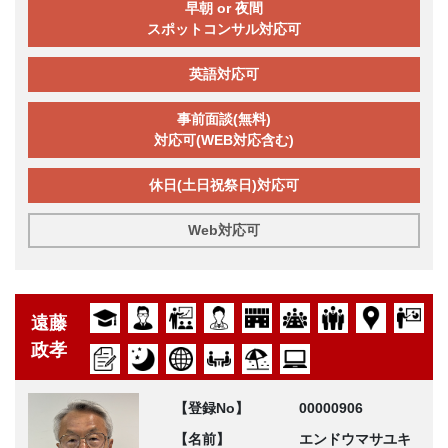
早朝 or 夜間
スポットコンサル対応可
英語対応可
事前面談(無料)
対応可(WEB対応含む)
休日(土日祝祭日)対応可
Web対応可
遠藤
政孝
【登録No】
00000906
【名前】
エンドウマサユキ