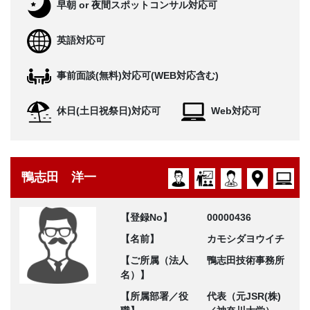
早朝 or 夜間スポットコンサル対応可
英語対応可
事前面談(無料)対応可(WEB対応含む)
休日(土日祝祭日)対応可
Web対応可
鴨志田 洋一
【登録No】
00000436
【名前】
カモシダヨウイチ
【ご所属（法人
鴨志田技術事務所
名）】
【所属部署／役
代表（元JSR(株)