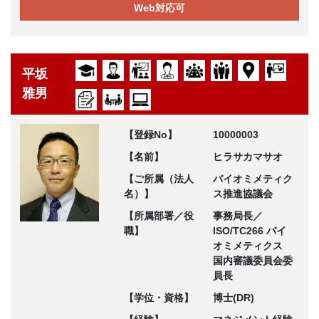
Web対応可
平坂
雅男
【登録No】
10000003
【名前】
ヒラサカマサオ
【ご所属（法人
バイオミメティク
名）】
ス推進協議会
【所属部署／役
事務局長／
職】
ISO/TC266 バイ
オミメティクス
国内審議委員会委
員長
【学位・資格】
博士(DR)