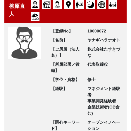
柳原直
人
【登録No】
10000072
【名前】
ヤナギハラナオト
【ご所属（法人
株式会社たすきづ
名）】
な
【所属部署／役
代表取締役
職】
【学位・資格】
修士
【経験】
マネジメント経験
者
事業開発経験者
企業技術者(OB含
む)
【関心キーワー
オープンイノベー
ド】
ション