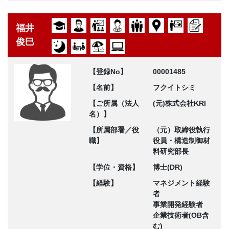
福井
俊巳
【登録No】
00001485
【名前】
フクイトシミ
【ご所属（法人
(元)株式会社KRI
名）】
【所属部署／役
（元）取締役執行
職】
役員・構造制御材
料研究部長
【学位・資格】
博士(DR)
【経験】
マネジメント経験
者
事業開発経験者
企業技術者(OB含
む)