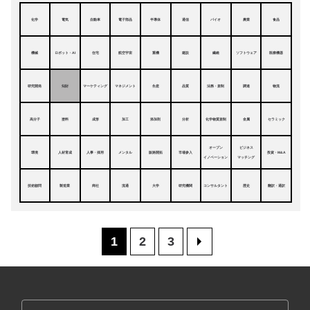
化学
電気
自動車
電子部品
半導体
通信
バイオ
農業
食品
機械
ロボット・AI
住宅
航空宇宙
重機
建設
繊維
ソフトウェア
医療機器
研究開発
知財
マーケティング
マネジメント
生産
品質
法務・規制
調達
物流
高分子
塗料
成形
加工
添加剤
分析
化学物質規制
金属
セラミック
オープン
ビジネス
環境
人材育成
人事・採用
メンタル
販路開拓
市場参入
投資・M&A
イノベーション
マッチング
技術顧問
製造業
商社
流通
大学
研究機関
コンサルタント
歴史
翻訳・通訳
1
2
3
>