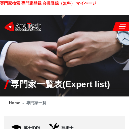
専門家検索
専門家登録
会員登録（無料）
マイページ
SEMINAR
BOOK
CONSULTING
SERVICE
専門家一覧表(Expert list)
COMPANY
Home
専門家一覧
Q&A
SITE MAP
博士(DR)
技術士