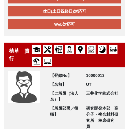
休日(土日祝祭日)対応可
Web対応可
植草 貴
行
【登録No】
10000013
【名前】
UT
【ご所属（法人
三井化学株式会社
名）】
【所属部署／役
研究開発本部 高
職】
分子・複合材料研
究所 主席研究
員