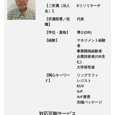
【ご所属（法人
Eリソリサーチ
名）】
【所属部署／役
代表
職】
【学位・資格】
博士(DR)
【経験】
マネジメント経験
者
事業開発経験者
企業技術者(OB含
む)
大学研究者
【関心キーワー
リソグラフィ
ド】
レジスト
EUV
ArF
ArF液浸
先端パッケージ
対応可能サービス