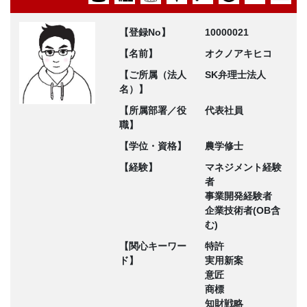
【登録No】
10000021
【名前】
オクノアキヒコ
【ご所属（法人
SK弁理士法人
名）】
【所属部署／役
代表社員
職】
【学位・資格】
農学修士
【経験】
マネジメント経験
者
事業開発経験者
企業技術者(OB含
む)
【関心キーワー
特許
ド】
実用新案
意匠
商標
知財戦略