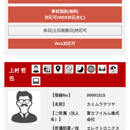
事前面談(無料)
対応可(WEB対応含む)
休日(土日祝祭日)対応可
Web対応可
上村 哲
也
【登録No】
00001515
【名前】
カミムラテツヤ
【ご所属（法人
富士フイルム株式
名）】
会社
【所属部署／役
エレクトロニクス