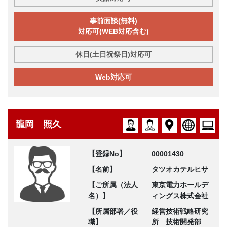
事前面談(無料)
対応可(WEB対応含む)
休日(土日祝祭日)対応可
Web対応可
龍岡 照久
【登録No】
00001430
【名前】
タツオカテルヒサ
【ご所属（法人
東京電力ホールデ
名）】
ィングス株式会社
【所属部署／役
経営技術戦略研究
職】
所 技術開発部