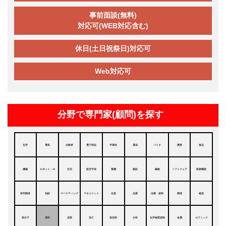
事前面談(無料)
対応可(WEB対応含む)
休日(土日祝祭日)対応可
Web対応可
分野で専門家(顧問)を探す
化学
電気
自動車
電子部品
半導体
通信
バイオ
農業
食品
機械
ロボット・AI
住宅
航空宇宙
重機
建設
繊維
ソフトウェア
医療機器
研究開発
知財
マーケティング
マネジメント
生産
品質
法務・規制
調達
物流
高分子
塗料
成形
加工
添加剤
分析
化学物質規制
金属
セラミック