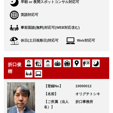
早朝 or 夜間スポットコンサル対応可
英語対応可
事前面談(無料)対応可(WEB対応含む)
休日(土日祝祭日)対応可
Web対応可
折口俊
樹
【登録No】
10000012
【名前】
オリグチトシキ
【ご所属（法人
折口事務所
名）】