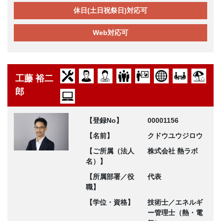
休日(土日祝祭日)対応可
Web対応可
工藤 裕二
郎
【登録No】
00001156
【名前】
クドウユウジロウ
【ご所属（法人
株式会社 熱ラボ
名）】
【所属部署／役
代表
職】
【学位・資格】
技術士／エネルギ
ー管理士（熱・電