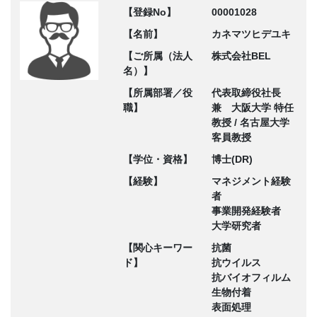
【登録No】
00001028
【名前】
カネマツヒデユキ
【ご所属（法人
株式会社BEL
名）】
【所属部署／役
代表取締役社長
職】
兼 大阪大学 特任
教授 / 名古屋大学
客員教授
【学位・資格】
博士(DR)
【経験】
マネジメント経験
者
事業開発経験者
大学研究者
【関心キーワー
抗菌
ド】
抗ウイルス
抗バイオフィルム
生物付着
表面処理