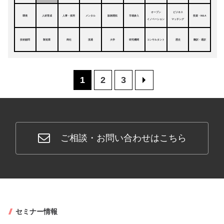
オープン
ビジネス
環境
人材育成
人事・採用
メンタル
販路開拓
市場参入
投資・M&A
イノベーション
マッチング
技術顧問
製造業
商社
流通
大学
研究機関
コンサルタント
歴史
翻訳・通訳
1
2
3
>
ご相談・お問い合わせはこちら
セミナー情報