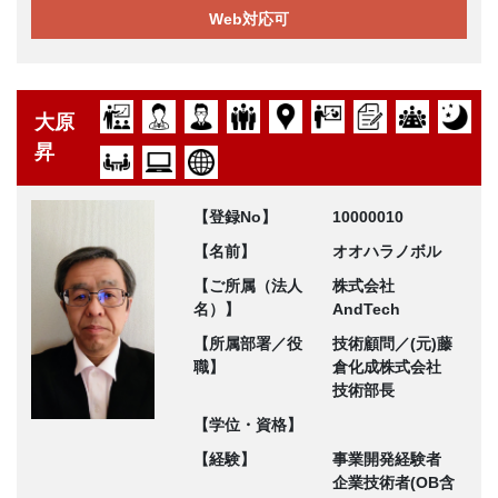
Web対応可
大原
昇
【登録No】
10000010
【名前】
オオハラノボル
【ご所属（法人
株式会社
名）】
AndTech
【所属部署／役
技術顧問／(元)藤
職】
倉化成株式会社
技術部長
【学位・資格】
【経験】
事業開発経験者
企業技術者(OB含