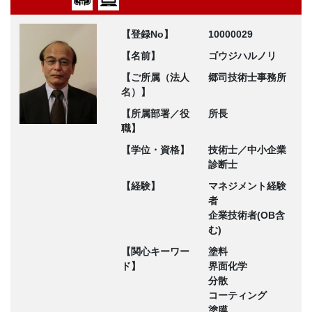
【登録No】
10000029
【名前】
ゴウジハルノリ
【ご所属（法人
郷司技術士事務所
名）】
【所属部署／役
所長
職】
【学位・資格】
技術士／中小企業
診断士
【経験】
マネジメント経験
者
企業技術者(OB含
む)
【関心キーワー
塗料
ド】
界面化学
分散
コーティング
塗膜