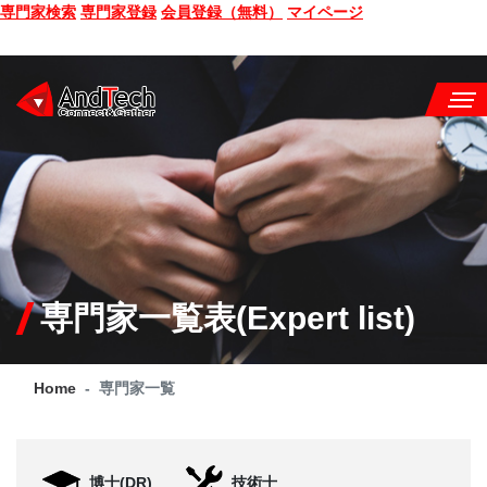
専門家検索
専門家登録
会員登録（無料）
マイページ
SEMINAR
BOOK
CONSULTING
SERVICE
専門家一覧表(Expert list)
COMPANY
Home
専門家一覧
Q&A
SITE MAP
博士(DR)
技術士