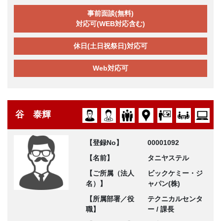
事前面談(無料)
対応可(WEB対応含む)
休日(土日祝祭日)対応可
Web対応可
谷 泰輝
【登録No】
00001092
【名前】
タニヤステル
【ご所属（法人
ビックケミー・ジ
名）】
ャパン(株)
【所属部署／役
テクニカルセンタ
職】
ー / 課長