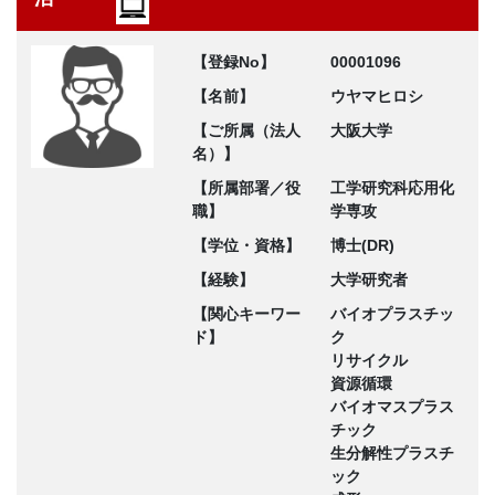
【登録No】
00001096
【名前】
ウヤマヒロシ
【ご所属（法人
大阪大学
名）】
【所属部署／役
工学研究科応用化
職】
学専攻
【学位・資格】
博士(DR)
【経験】
大学研究者
【関心キーワー
バイオプラスチッ
ド】
ク
リサイクル
資源循環
バイオマスプラス
チック
生分解性プラスチ
ック