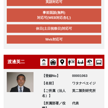
英語対応可
事前面談(無料)
対応可(WEB対応含む)
休日(土日祝祭日)対応可
Web対応可
渡邊英二
【登録No】
00001063
【名前】
ワタナベエイジ
【ご所属（法人
英二製剤研究所
名）】
【所属部署／役
代表