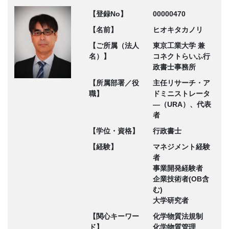
【登録No】
00000470
【名前】
ヒオキタカノリ
【ご所属（法人
東京工業大学 兼
名）】
コネクトらいふ行
政書士事務所
【所属部署／役
主任リサーチ・ア
職】
ドミニストレータ
―（URA）、代表
者
【学位・資格】
行政書士
【経験】
マネジメント経験
者
事業開発経験者
企業技術者(OB含
む)
大学研究者
【関心キーワー
化学物質法規制
ド】
化学物質管理