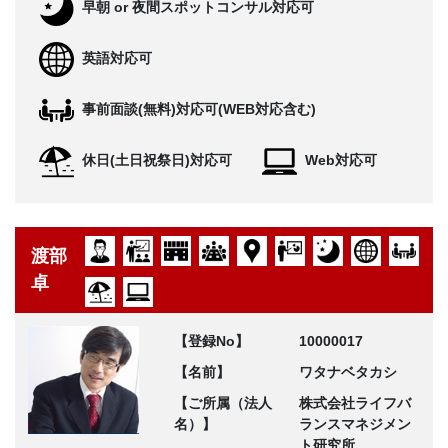
早朝 or 夜間スポットコンサル対応可
英語対応可
事前面談(無料)対応可(WEB対応含む)
休日(土日祝祭日)対応可
Web対応可
渡部
卓
【登録No】
10000017
【名前】
ワタナベタカシ
【ご所属（法人
株式会社ライフバ
名）】
ランスマネジメン
ト研究所