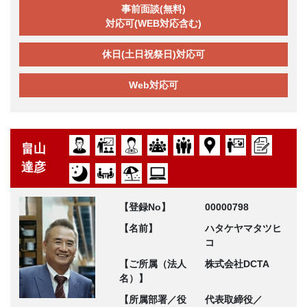
事前面談(無料)
対応可(WEB対応含む)
休日(土日祝祭日)対応可
Web対応可
畠山
達彦
【登録No】
00000798
【名前】
ハタケヤマタツヒ
コ
【ご所属（法人
株式会社DCTA
名）】
【所属部署／役
代表取締役／