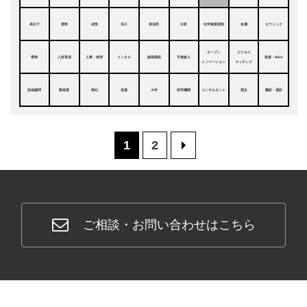
高分子
塗料
成形
加工
添加剤
分析
化学物質規制
金属
セラミック
オープン
ビジネス
環境
人材育成
人事・採用
メンタル
販路開拓
市場参入
投資・M&A
イノベーション
マッチング
技術顧問
製造業
商社
流通
大学
研究機関
コンサルタント
歴史
翻訳・通訳
1
2
>
ご相談・お問い合わせはこちら