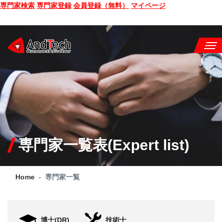
専門家検索
専門家登録
会員登録（無料）
マイページ
SEMINAR
BOOK
CONSULTING
SERVICE
専門家一覧表(Expert list)
COMPANY
Home
専門家一覧
Q&A
SITE MAP
博士(DR)
技術士