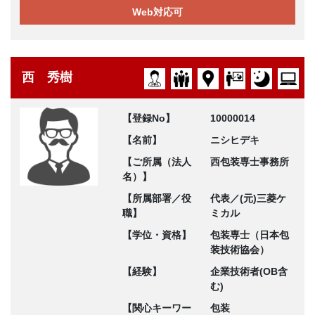
Web対応可
西 秀樹
【登録No】
10000014
【名前】
ニシヒデキ
【ご所属（法人
西包装専士事務所
名）】
【所属部署／役
代表／(元)三菱ケ
職】
ミカル
【学位・資格】
包装専士（日本包
装技術協会）
【経験】
企業技術者(OB含
む)
【関心キーワー
包装