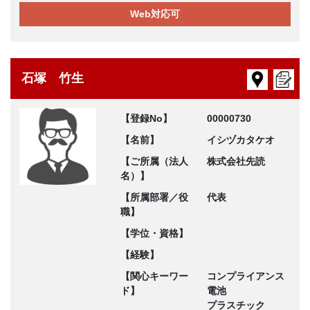
Web対応可
石塚 竹生
【登録No】
00000730
【名前】
イシヅカタケオ
【ご所属（法人
株式会社先読
名）】
【所属部署／役
代表
職】
【学位・資格】
【経験】
【関心キーワー
コンプライアンス
ド】
電池
プラスチック