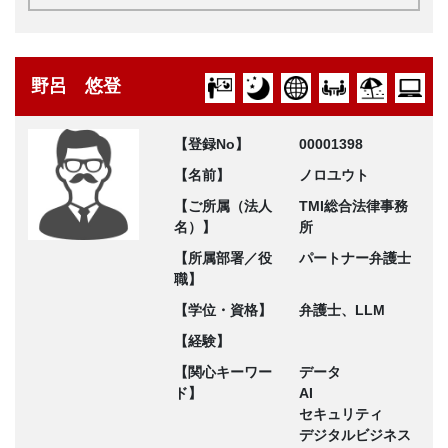
野呂 悠登
【登録No】
00001398
【名前】
ノロユウト
【ご所属（法人
TMI総合法律事務
名）】
所
【所属部署／役
パートナー弁護士
職】
【学位・資格】
弁護士、LLM
【経験】
【関心キーワー
データ
ド】
AI
セキュリティ
デジタルビジネス