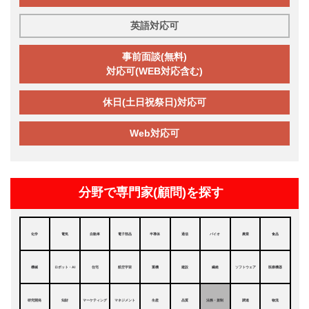
英語対応可
事前面談(無料)
対応可(WEB対応含む)
休日(土日祝祭日)対応可
Web対応可
分野で専門家(顧問)を探す
化学
電気
自動車
電子部品
半導体
通信
バイオ
農業
食品
機械
ロボット・AI
住宅
航空宇宙
重機
建設
繊維
ソフトウェア
医療機器
研究開発
知財
マーケティング
マネジメント
生産
品質
法務・規制
調達
物流