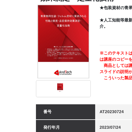
★包装資材の青
★人工知能等最
介。
※このテキストは
は講座のコピー
商品としては講師
スライドの説明
こういった製品
番号
AT20230724
発行年月
2023/07/24