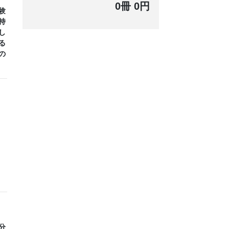
0冊 0円
験
持
し
る
の
分