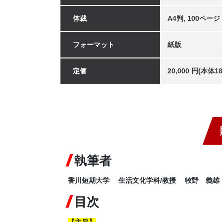
体裁
A4判, 100ページ
フォーマット
紙版
定価
20,000 円(本体
執筆者
香川短期大学 生活文化学科/教授 牧野 義雄
目次
【
主旨
】