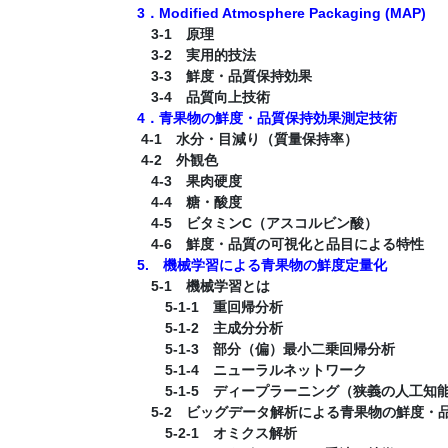
3．Modified Atmosphere Packaging (MAP)
3-1 原理
3-2 実用的技法
3-3 鮮度・品質保持効果
3-4 品質向上技術
4．青果物の鮮度・品質保持効果測定技術
4-1 水分・目減り（質量保持率）
4-2 外観色
4-3 果肉硬度
4-4 糖・酸度
4-5 ビタミンC（アスコルビン酸）
4-6 鮮度・品質の可視化と品目による特性
5. 機械学習による青果物の鮮度定量化
5-1 機械学習とは
5-1-1 重回帰分析
5-1-2 主成分分析
5-1-3 部分（偏）最小二乗回帰分析
5-1-4 ニューラルネットワーク
5-1-5 ディープラーニング（狭義の人工知
5-2 ビッグデータ解析による青果物の鮮度・
5-2-1 オミクス解析