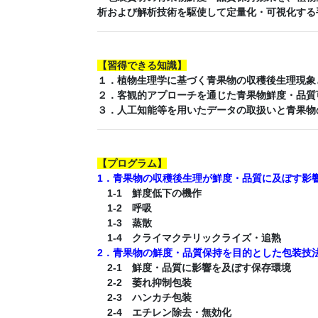
析および解析技術を駆使して定量化・可視化する
【
習得できる知識
】
１．植物生理学に基づく青果物の収穫後生理現象
２．客観的アプローチを通じた青果物鮮度・品質
３．人工知能等を用いたデータの取扱いと青果物
【
プログラム
】
1．青果物の収穫後生理が鮮度・品質に及ぼす影
1-1 鮮度低下の機作
1-2 呼吸
1-3 蒸散
1-4 クライマクテリックライズ・追熟
2．青果物の鮮度・品質保持を目的とした包装技
2-1 鮮度・品質に影響を及ぼす保存環境
2-2 萎れ抑制包装
2-3 ハンカチ包装
2-4 エチレン除去・無効化