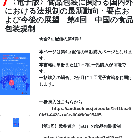
〈電子版〉食品包装に関わる国内外
における法規制の最新動向・要点お
CONTACT
よび今後の展望 第4回 中国の食品
包装規制
★全7回配信の第4弾！
本ページは第4回配信の単独購入ページとなりま
す。
本書籍は単冊または1～7回一括購入が可能で
す。
一括購入の場合、2か月に１回電子書籍をお届け
します。
一括購入はこちらから
https://andtech.co.jp/books/1ef1bea6-
0bf3-6428-ae6c-064fb9a95405
【第1回】欧州連合（EU）の食品包装規制
https://andtech.co.jp/books/1ef18cd7-