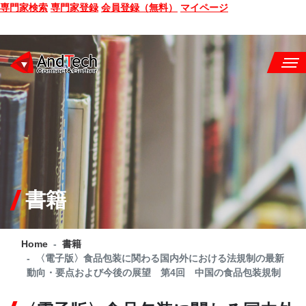
専門家検索
専門家登録
会員登録（無料）
マイページ
SEMINAR
BOOK
CONSULTING
SERVICE
書籍
COMPANY
Home
書籍
Q&A
〈電子版〉食品包装に関わる国内外における法規制の最新
動向・要点および今後の展望 第4回 中国の食品包装規制
SITE MAP