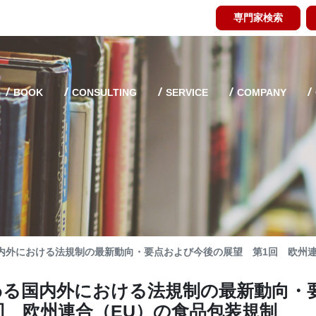
専門家検索
BOOK
CONSULTING
SERVICE
COMPANY
内外における法規制の最新動向・要点および今後の展望 第1回 欧州連
わる国内外における法規制の最新動向・
回 欧州連合（EU）の食品包装規制