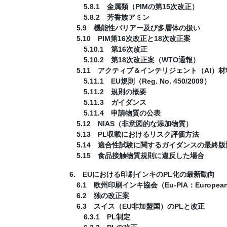
5.8.1 金属類（PIMの第15次改正）
5.8.2 芳香族アミン
5.9 機能性バリアー及び多層体の扱い
5.10 PIM第16次改正と18次改正案
5.10.1 第16次改正
5.10.2 第18次改正案（WTO通報）
5.11 アクティブ＆インテリジェント（AI）
5.11.1 EU規則（Reg. No. 450/2009）
5.11.2 規則の概要
5.11.3 ガイダンス
5.11.4 申請物質の公表
5.12 NIAS（非意図的な添加物質）
5.13 PL収載におけるリスク評価方法
5.14 適合性試験に関するガイダンスの最終版
5.15 食品接触物質規則に違反した場合
6. EUにおける印刷インキのPL化の最新動向
6.1 欧州印刷インキ協会（Eu-PIA：European Prin
6.2 独の改正案
6.3 スイス（EU非加盟国）のPLと改正
6.3.1 PL制定