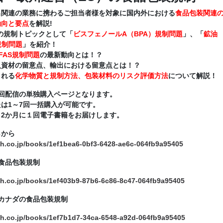
出関連の業務に携わるご担当者様を対象に国内外における
食品包装関連
動向と要点
を解説!
の規制トピックとして「
ビスフェノールA（BPA）規制問題
」、「
鉱油
）規制問題
」を紹介！
FAS規制問題
の最新動向とは！？
入資材の留意点、輸出における留意点とは！？
まれる
化学物質と規制方法、包装材料のリスク評価方法
について解説！
回配信の単独購入ページとなります。
は1～7回一括購入が可能です。
2か月に１回電子書籍をお届けします。
らから
ch.co.jp/books/1ef1bea6-0bf3-6428-ae6c-064fb9a95405
食品包装規制
ch.co.jp/books/1ef403b9-87b6-6c86-8c47-064fb9a95405
カナダの食品包装規制
ch.co.jp/books/1ef7b1d7-34ca-6548-a92d-064fb9a95405