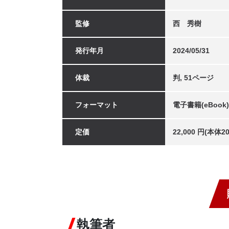
監修
西 秀樹
発行年月
2024/05/31
体裁
判, 51ページ
フォーマット
電子書籍(eBook)
定価
22,000 円(本体
執筆者