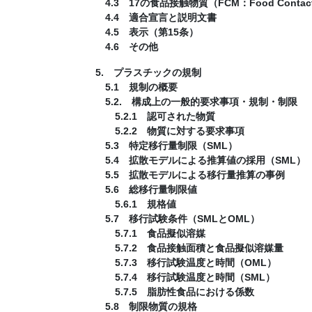
4.3 17の食品接触物質（FCM：Food Contact M
4.4 適合宣言と説明文書
4.5 表示（第15条）
4.6 その他
5. プラスチックの規制
5.1 規制の概要
5.2. 構成上の一般的要求事項・規制・制限
5.2.1 認可された物質
5.2.2 物質に対する要求事項
5.3 特定移行量制限（SML）
5.4 拡散モデルによる推算値の採用（SML）
5.5 拡散モデルによる移行量推算の事例
5.6 総移行量制限値
5.6.1 規格値
5.7 移行試験条件（SMLとOML）
5.7.1 食品擬似溶媒
5.7.2 食品接触面積と食品擬似溶媒量
5.7.3 移行試験温度と時間（OML）
5.7.4 移行試験温度と時間（SML）
5.7.5 脂肪性食品における係数
5.8 制限物質の規格