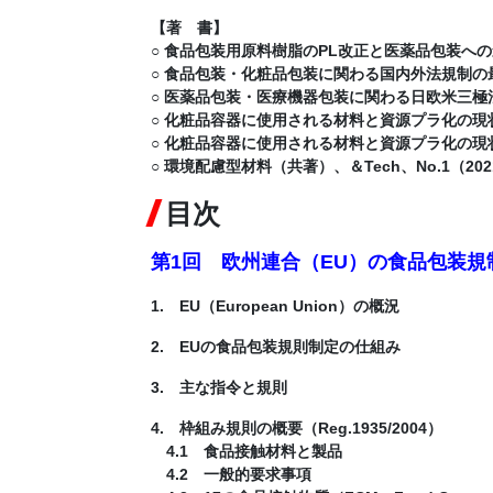
【著 書】
○ 食品包装用原料樹脂のPL改正と医薬品包装への影響、Ph
○ 食品包装・化粧品包装に関わる国内外法規制の
○ 医薬品包装・医療機器包装に関わる日欧米三極
○ 化粧品容器に使用される材料と資源プラ化の現状と展開
○ 化粧品容器に使用される材料と資源プラ化の現状と展望
○ 環境配慮型材料（共著）、＆Tech、No.1（2021
目次
第1回 欧州連合（EU）の食品包装規
1. EU（European Union）の概況
2. EUの食品包装規則制定の仕組み
3. 主な指令と規則
4. 枠組み規則の概要（Reg.1935/2004）
4.1 食品接触材料と製品
4.2 一般的要求事項