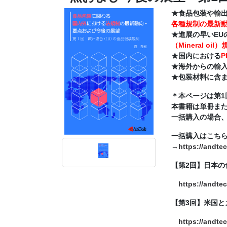
★食品包装や輸
各種規制の最新
★進展の早いEU
（Mineral oil
★国内における
P
★海外からの輸
★包装材料に含
＊本ページは第1
本書籍は単冊また
一括購入の場合、
一括購入はこち
→
https://andte
【第2回】日本の
https://andte
【第3回】米国と
https://andte