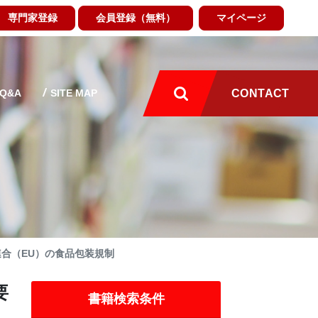
専門家登録
会員登録（無料）
マイページ
Q&A
SITE MAP
CONTACT
合（EU）の食品包装規制
要
書籍検索条件