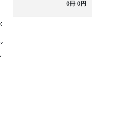
0冊 0円
く
て
ラ
も