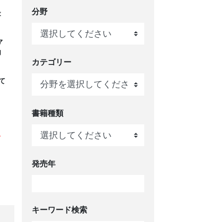
分野
最
マ
向
カテゴリー
て
書籍種類
て
、
発売年
キーワード検索