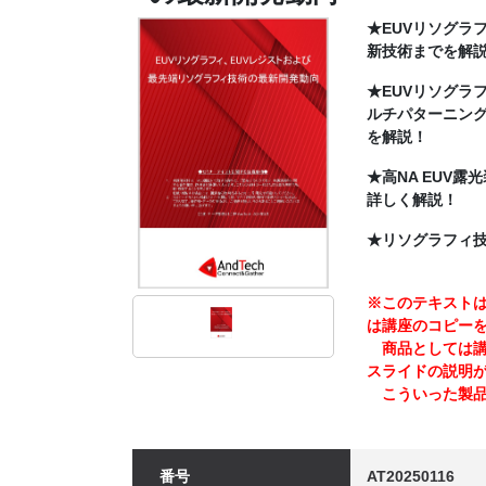
★EUVリソグラ
新技術までを解
★EUVリソグラ
ルチパターニング
を解説！
★高NA EUV
詳しく解説！
★リソグラフィ
※このテキストは
は講座のコピー
商品としては講師
スライドの説明
こういった製品
番号
AT20250116