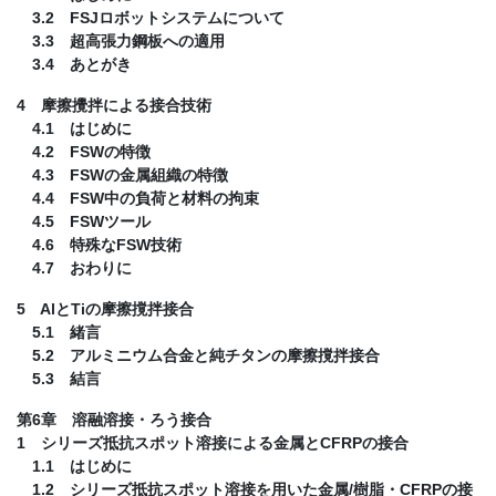
3.2 FSJロボットシステムについて
3.3 超高張力鋼板への適用
3.4 あとがき
4 摩擦攪拌による接合技術
4.1 はじめに
4.2 FSWの特徴
4.3 FSWの金属組織の特徴
4.4 FSW中の負荷と材料の拘束
4.5 FSWツール
4.6 特殊なFSW技術
4.7 おわりに
5 AlとTiの摩擦撹拌接合
5.1 緒言
5.2 アルミニウム合金と純チタンの摩擦撹拌接合
5.3 結言
第6章 溶融溶接・ろう接合
1 シリーズ抵抗スポット溶接による金属とCFRPの接合
1.1 はじめに
1.2 シリーズ抵抗スポット溶接を用いた金属/樹脂・CFRPの接