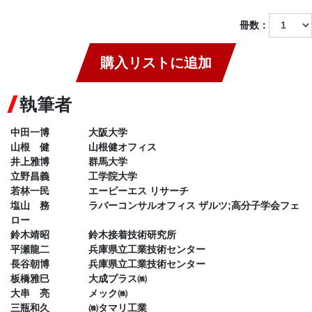
冊数：
購入リストに追加
執筆者
中田一博 大阪大学
山根 健 山根健オフィス
井上雅博 群馬大学
立野昌義 工学院大学
若林一民 エーピーエス リサーチ
塩山 務 ラバーコンサルオフィス ザルツ;高分子学会フェ
ロー
鈴木靖昭 鈴木接着技術研究所
平瀬龍二 兵庫県立工業技術センター
長谷朝博 兵庫県立工業技術センター
板橋雅巳 大成プラス㈱
大串 亮 メック㈱
三瓶和久 ㈱タマリ工業