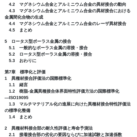
4.2 マグネシウム合金とアルミニウム合金の異材接合の動向
4.3 マグネシウム合金とアルミニウム合金の異材接合における
金属間化合物の生成
4.4 マグネシウム合金とアルミニウム合金のレーザ異材接合
4.5 まとめ
5 ロータス型ポーラス金属の接合
5.1 一般的なポーラス金属の溶接・接合
5.2 ロータス型ポーラス金属の溶接・接合
5.3 おわりに
第7章 標準化と評価
1 異種材接合評価法の国際標準化
1.1 緒言
1.2 樹脂-金属異種接合体界面特性評価方法の国際標準化
―ISO19095
1.3 マルチマテリアル化の進展に向けた異種材接合特性評価法
の標準化整備
1.4 まとめ
2 異種材料接合部の耐久性評価と寿命予測法
2.1 接着接合部の劣化の要因ならびに加速試験と加速係数