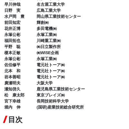
早川伸哉 名古屋工業大学
日野 実 広島工業大学
水戸岡 豊 岡山県工業技術センター
前田知宏 輝創㈱
花井正博 多田電機㈱
永塚公彬 永塚工業㈱
福田拓也 川崎重工業㈱
平野 聡 ㈱日立製作所
榎本正敏 ㈱WISE企画
永塚公彬 永塚工業㈱
佐伯修平 電元社トーア㈱
北本 和 電元社トーア㈱
岩本善昭 電元社トーア㈱
廣瀬明夫 大阪大学
瀬知啓久 鹿児島県工業技術センター
松 康太郎 東京ブレイズ㈱
宮下幸雄 長岡技術科学大学
堀内 伸 (国研)産業技術総合研究所
目次