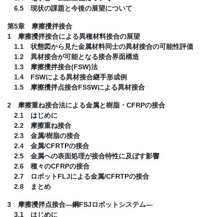
6.5 現状の課題と今後の展望について
第5章 摩擦攪拌接合
1 摩擦攪拌接合による異種材料接合の展望
1.1 状態図から見た金属材料同士の異材接合の可能性評価
1.2 異材接合が可能となる接合界面構造
1.3 摩擦攪拌接合(FSW)法
1.4 FSWによる異材接合継手形成例
1.5 摩擦攪拌点接合FSSWによる異材接合
2 摩擦重ね接合法による金属と樹脂・CFRPの接合
2.1 はじめに
2.2 摩擦重ね接合
2.3 金属/樹脂の接合
2.4 金属/CFRTPの接合
2.5 金属への表面処理が接合特性に及ぼす影響
2.6 種々のCFRPの接合
2.7 ロボットFLJによる金属/CFRTPの接合
2.8 まとめ
3 摩擦攪拌点接合―鋼FSJロボットシステム―
3.1 はじめに