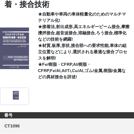
着・接合技術
CONTACT
★自動車や車両の車体軽量化のためのマルチマ
テリアル化!
★接着法,射出成形,高エネルギービーム接合,摩擦
攪拌接合,超音波接合,溶融接合,ろう接合,標準化
などの技術を網羅!
★材質,板厚,形状,接合部への要求性能,車体の組
立位置などにより,選択される最適な接合プロセ
スを解明!
★Fe/樹脂・CFRP,Al/樹脂・
CFRP,Fe/Al,Al/Ti,Cu/Al,ゴム/金属,樹脂/金属な
どの異材接合を詳述!
番号
CT1096