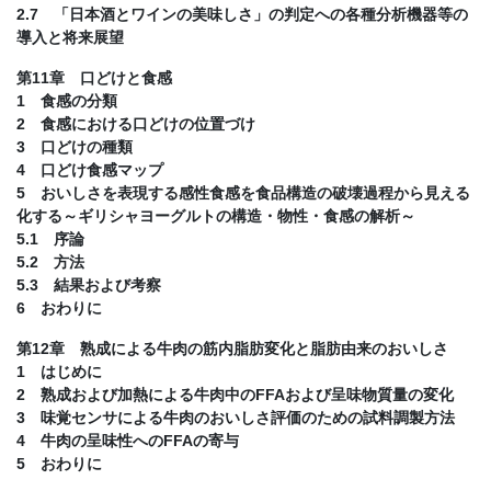
2.7 「日本酒とワインの美味しさ」の判定への各種分析機器等の
導入と将来展望
第11章 口どけと食感
1 食感の分類
2 食感における口どけの位置づけ
3 口どけの種類
4 口どけ食感マップ
5 おいしさを表現する感性食感を食品構造の破壊過程から見える
化する～ギリシャヨーグルトの構造・物性・食感の解析～
5.1 序論
5.2 方法
5.3 結果および考察
6 おわりに
第12章 熟成による牛肉の筋内脂肪変化と脂肪由来のおいしさ
1 はじめに
2 熟成および加熱による牛肉中のFFAおよび呈味物質量の変化
3 味覚センサによる牛肉のおいしさ評価のための試料調製方法
4 牛肉の呈味性へのFFAの寄与
5 おわりに