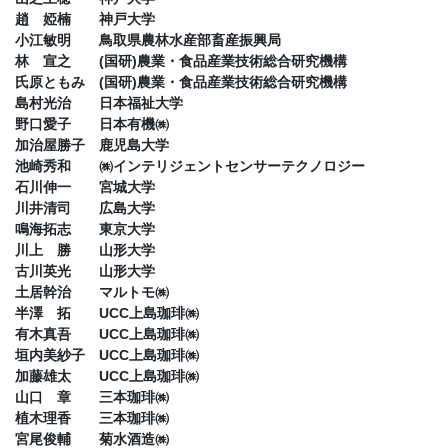
趙 婭楠 神戸大学
小江敏明 鳥取県農林水産部畜産振興局
林 宣之 (国研)農業・食品産業技術総合研究機構
氏原ともみ (国研)農業・食品産業技術総合研究機構
島村光治 日本福祉大学
野口愛子 日本有機㈱
加治屋勝子 鹿児島大学
池崎秀和 ㈱インテリジェントセンサーテクノロジー
石川伸一 宮城大学
川井清司 広島大学
鳴海拓志 東京大学
川上 勝 山形大学
古川英光 山形大学
土居幹治 マルトモ㈱
半澤 拓 UCC上島珈琲㈱
有木真吾 UCC上島珈琲㈱
垣内美紗子 UCC上島珈琲㈱
加藤雄太 UCC上島珈琲㈱
山口 章 三本珈琲㈱
植木理香 三本珈琲㈱
宮尾俊輔 菊水酒造㈱