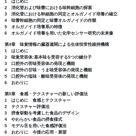
1 はじめに
2 消化管および味蕾における味幹細胞の探索
3 消化管における幹細胞の同定とオルガノイド培養の確立
4 味蕾幹細胞の同定と味蕾オルガノイドの作製
5 オルガノイド培養系の特徴
6 オルガノイド培養を用いた化学センサー研究の未来像
第4章 味覚情報の臓器連関による生体恒常性維持機構
1 はじめに
2 味覚受容体:基本味を受容する5つの鍵分子
3 口腔外の苦味受容体の発現と機能
4 口腔外の甘味・うま味受容体の発現と機能
5 口腔外の塩味・酸味受容体の発現と機能
6 おわりに
第5章 食感・テクスチャーの新しい評価法
1 はじめに 食感とテクスチャー
2 テクスチャー評価法
3 摂食挙動を考慮した食品のデザイン
4 やわらかい食品の摂食様式
5 モデル舌を用いた食感評価法
6 おわりに 今後の応用・展望