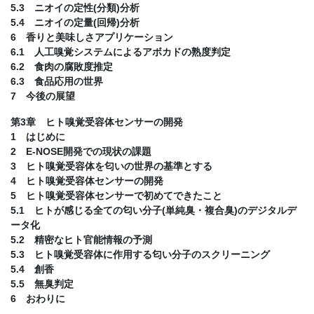
5.3 ニオイの定性(分類)分析
5.4 ニオイの定量(回帰)分析
6 香りと美味しさアプリケーション
6.1 人工嗅覚システムによるアボカドの熟度判定
6.2 食肉の腐敗度推定
6.3 食品応用の世界
7 今後の展望
第3章 ヒト嗅覚受容体センサーの開発
1 はじめに
2 E-NOSE開発での現状の課題
3 ヒト嗅覚受容体を匂いの世界の基準とする
4 ヒト嗅覚受容体センサーの開発
5 ヒト嗅覚受容体センサーで初めてできたこと
5.1 ヒトが感じる全ての匂い分子(単純臭・複合臭)のデジタルデ
ータ化
5.2 精密なヒト官能情報の予測
5.3 ヒト嗅覚受容体に作用する匂い分子のスクリーニング
5.4 創香
5.5 無臭判定
6 おわりに