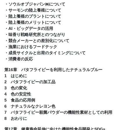
・ソウルオブジャパン㈱について
・サーモンの陸上養殖について
・陸上養殖のプラントについて
・陸上養殖のメリットについて
・AI・ビッグデータの活用
・味香り戦略研究所とのつながり
・競合メーカーとの差別化について
・漁業におけるフードテック
・成長サイクルと出荷のタイミングについて
・消費者の反応
第16章 バタフライピーを利用したナチュラルブルー
1 はじめに
2 バタフライピーの加工品
3 色の変化
4 色の安定性
5 食品の応用例
6 ナチュラルなクレヨン色
7 バタフライピー殺菌パウダーの機能性素材としての利用
8 おわりに
第17章 健康寿命延伸に向けた機能性食品開発とSDGs