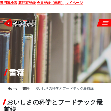
専門家検索
専門家登録
会員登録（無料）
マイページ
SEMINAR
BOOK
CONSULTING
SERVICE
書籍
COMPANY
Home
書籍
おいしさの科学とフードテック最前線
Q&A
おいしさの科学とフードテック最
SITE MAP
前線