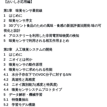
【おいしさ応用編】
第1章 味覚センサ最前線
1 はじめに
2 味覚センサ序文
3 3Dプリント食品のための風味・食感の新規評価法開発:味の可
視化と設計
4 アロステリーを利用した非荷電苦味物質の検知
5 味覚センサで利用される相互作用まとめ
第2章 人工嗅覚システムの開発
1 はじめに
2 ニオイとは何か
3 嗅覚センサの動作原理
4 嗅覚センサに求められる性能
4.1 水分子存在下でのVOC分子に対するS/N
4.2 高速性と高精度
4.3 ニオイ識別能力(感度と特異度)
4.4 嗅覚センサシステムプロトタイプ
5 データ解析・機械学習
5.1 特徴量抽出
5.2 学習モデル構築