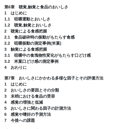
第6章 聴覚,触覚と食品のおいしさ
1 はじめに
1.1 咀嚼運動とおいしさ
1.2 聴覚,触覚とおいしさ
2 聴覚による食感把握
2.1 食品破砕時の振動がもたらす食感
2.2 咀嚼振動の測定事例(米菓)
3 触覚による食感把握
3.1 咀嚼中の食塊物性変化がもたらす口どけ感
3.2 米菓口どけ感の測定事例
4 おわりに
第7章 おいしさにかかわる多様な因子とその評価方法
1 はじめに
2 おいしさの要因とその分類
3 末梢における食品の受容
4 感覚の増強と低減
5 おいしさに関わる因子の計測方法
6 感覚や嗜好の予測方法
7 今後への課題