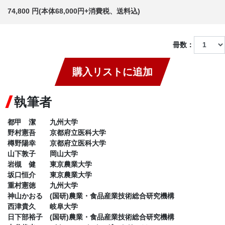
74,800 円(本体68,000円+消費税、送料込)
冊数：
購入リストに追加
執筆者
都甲 潔 九州大学
野村憲吾 京都府立医科大学
樽野陽幸 京都府立医科大学
山下敦子 岡山大学
岩槻 健 東京農業大学
坂口恒介 東京農業大学
重村憲徳 九州大学
神山かおる (国研)農業・食品産業技術総合研究機構
西津貴久 岐阜大学
日下部裕子 (国研)農業・食品産業技術総合研究機構