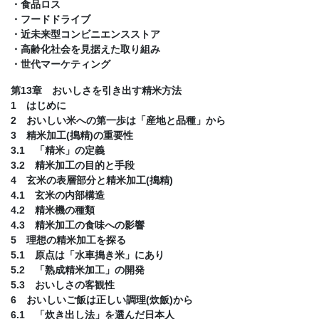
・食品ロス
・フードドライブ
・近未来型コンビニエンスストア
・高齢化社会を見据えた取り組み
・世代マーケティング
第13章 おいしさを引き出す精米方法
1 はじめに
2 おいしい米への第一歩は「産地と品種」から
3 精米加工(搗精)の重要性
3.1 「精米」の定義
3.2 精米加工の目的と手段
4 玄米の表層部分と精米加工(搗精)
4.1 玄米の内部構造
4.2 精米機の種類
4.3 精米加工の食味への影響
5 理想の精米加工を探る
5.1 原点は「水車搗き米」にあり
5.2 「熟成精米加工」の開発
5.3 おいしさの客観性
6 おいしいご飯は正しい調理(炊飯)から
6.1 「炊き出し法」を選んだ日本人