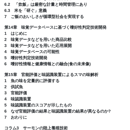
6.2 「炊飯」は厳密な計量と時間管理にあり
6.3 米を「研ぐ」意義
7 ご飯のおいしさが循環型社会を実現する
第14章 味覚データベースに基づく嗜好性判定技術開発
1 はじめに
2 味覚データなどを用いた商品比較
3 味覚データなどを用いた応用展開
4 味覚データベースの可能性
5 嗜好性判定技術開発
6 嗜好性情報と健康情報との融合(食の未来像)
第15章 官能評価と味認識装置によるスマの味解析
1 魚の味を定量的に評価する
2 供試魚
3 官能評価
4 味認識装置
5 味認識装置のスコアが示したもの
6 なぜ官能評価の結果と味認識装置の結果が異なるのか?
7 おわりに
コラム3 サーモンの陸上養殖技術