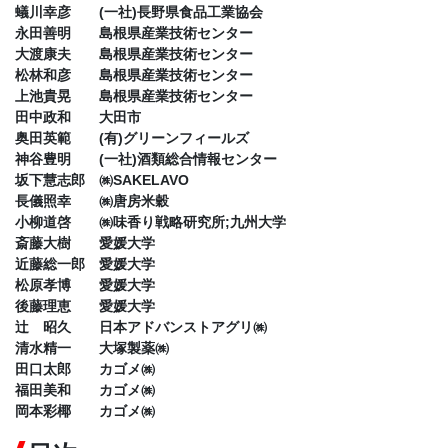
蟻川幸彦 (一社)長野県食品工業協会
永田善明 島根県産業技術センター
大渡康夫 島根県産業技術センター
松林和彦 島根県産業技術センター
上池貴晃 島根県産業技術センター
田中政和 大田市
奥田英範 (有)グリーンフィールズ
神谷豊明 (一社)酒類総合情報センター
坂下慧志郎 ㈱SAKELAVO
長儀照幸 ㈱唐房米穀
小柳道啓 ㈱味香り戦略研究所;九州大学
斎藤大樹 愛媛大学
近藤総一郎 愛媛大学
松原孝博 愛媛大学
後藤理恵 愛媛大学
辻 昭久 日本アドバンストアグリ㈱
清水精一 大塚製薬㈱
田口太郎 カゴメ㈱
福田美和 カゴメ㈱
岡本彩椰 カゴメ㈱