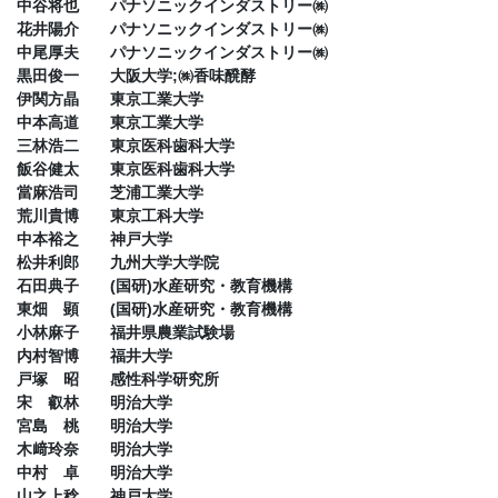
中谷将也 パナソニックインダストリー㈱
花井陽介 パナソニックインダストリー㈱
中尾厚夫 パナソニックインダストリー㈱
黒田俊一 大阪大学;㈱香味醗酵
伊関方晶 東京工業大学
中本高道 東京工業大学
三林浩二 東京医科歯科大学
飯谷健太 東京医科歯科大学
當麻浩司 芝浦工業大学
荒川貴博 東京工科大学
中本裕之 神戸大学
松井利郎 九州大学大学院
石田典子 (国研)水産研究・教育機構
東畑 顕 (国研)水産研究・教育機構
小林麻子 福井県農業試験場
内村智博 福井大学
戸塚 昭 感性科学研究所
宋 叡林 明治大学
宮島 桃 明治大学
木﨑玲奈 明治大学
中村 卓 明治大学
山之上稔 神戸大学