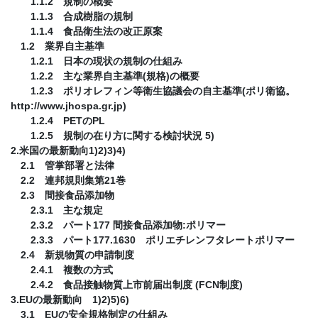
1.1.2 規制の概要
1.1.3 合成樹脂の規制
1.1.4 食品衛生法の改正原案
1.2 業界自主基準
1.2.1 日本の現状の規制の仕組み
1.2.2 主な業界自主基準(規格)の概要
1.2.3 ポリオレフィン等衛生協議会の自主基準(ポリ衛協。
http://www.jhospa.gr.jp)
1.2.4 PETのPL
1.2.5 規制の在り方に関する検討状況 5)
2.米国の最新動向1)2)3)4)
2.1 管掌部署と法律
2.2 連邦規則集第21巻
2.3 間接食品添加物
2.3.1 主な規定
2.3.2 パート177 間接食品添加物:ポリマー
2.3.3 パート177.1630 ポリエチレンフタレートポリマー
2.4 新規物質の申請制度
2.4.1 複数の方式
2.4.2 食品接触物質上市前届出制度 (FCN制度)
3.EUの最新動向 1)2)5)6)
3.1 EUの安全規格制定の仕組み