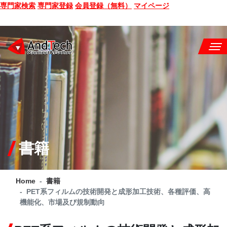
専門家検索
専門家登録
会員登録（無料）
マイページ
SEMINAR
BOOK
CONSULTING
SERVICE
書籍
COMPANY
Home
書籍
Q&A
PET系フィルムの技術開発と成形加工技術、各種評価、高
機能化、市場及び規制動向
SITE MAP