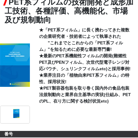
PET系フィルムの技術開発と成形加
工技術、各種評価、高機能化、市場
CONTACT
及び規制動向
★「PET系フィルム」に長く携わってきた複数
の企業研究者・技術者によって執筆された
”これまでとこれからの「PET系フィル
ム」”を知るために必要な最新専門書!
★最新のPET系機能性フィルムの開発(難燃性
PET及びPENフィルム、次世代型電子レンジ対
応パウチ、シュリンクフィルムetc)と採用事例!
★業界注目の「植物由来PET系フィルム」の特
性、採用状況!
★PET製容器包装を取り巻く国内外の食品包装
法規制動向と業界自主基準の実状(仕組み、PET
のPL、在り方に関する検討状況etc)
番号