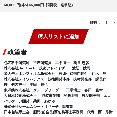
60,500 円(本体55,000円+消費税、送料込)
冊数：
購入リストに追加
執筆者
包装科学研究所 主席研究員 工学博士 葛良 忠彦
株式会社 AndTech 技術アドバイザー 渡辺 陵司
帝人デュポンフィルム株式会社 技術生産部門長付 仁木 淳
株式会社メイワパックス 技術開発本部 技術開発部 課長代
理 包装専士 平田 達也
東洋紡株式会社 グループリーダー 工学博士 春田 雅幸
大日本印刷株式会社 包装事業部 開発本部 製品開発部 エコ
パッケージ開発 柴田 あゆみ
株式会社シーエムシー・リサーチ 調査部
日本包装専士会 顧問(前会長)西包装專士事務所 代表 西 秀樹