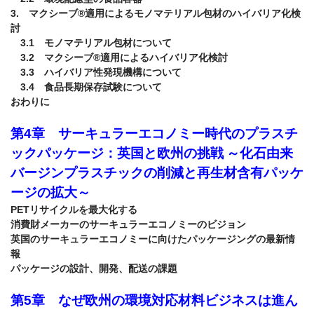
3.　マクシーブ®適用によるモノマテリアル包材のハイバリア化検
討

　3.1　モノマテリアル包材について

　3.2　マクシーブ®適用によるハイバリア化検討

　3.3　ハイバリア性発現機構について

　3.4　食品長期保存試験について

おわりに

第4章　サーキュラーエコノミー時代のプラスチ
ックパッケージ：英国と欧州の挑戦
～化石由来
バージンプラスチックの削減と再生材含有パッケ
ージの拡大～
PETリサイクルを最大化する

消費財メーカーのサーキュラーエコノミーのビジョン

英国のサーキュラーエコノミーに向けたパッケージングの最新情
報

パッケージの設計、開発、配送の課題

第5章　なぜ欧州の環境対応材料ビジネスは進ん