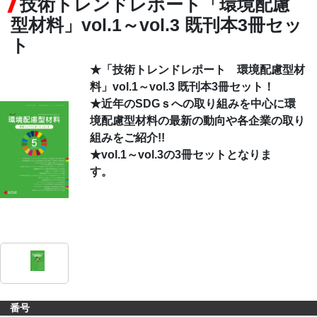
技術トレンドレポート「環境配慮
型材料」vol.1～vol.3 既刊本3冊セッ
CONTACT
ト
★「技術トレンドレポート 環境配慮型材
料」vol.1～vol.3 既刊本3冊セット！
★近年のSDGｓへの取り組みを中心に環
境配慮型材料の最新の動向や各企業の取り
組みをご紹介!!
★
vol.1～vol.3の3冊セットとなりま
す。
番号