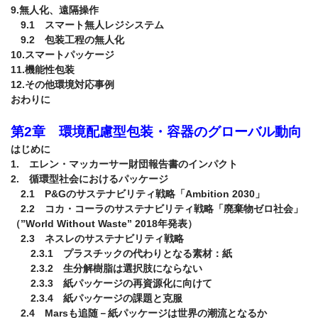
9.無人化、遠隔操作

　9.1　スマート無人レジシステム

　9.2　包装工程の無人化

10.スマートパッケージ

11.機能性包装

12.その他環境対応事例

おわりに

第2章　環境配慮型包装・容器のグローバル動向
はじめに

1.　エレン・マッカーサー財団報告書のインパクト

2.　循環型社会におけるパッケージ

　2.1　P&Gのサステナビリティ戦略「Ambition 2030」

　2.2　コカ・コーラのサステナビリティ戦略「廃棄物ゼロ社会」
（”World Without Waste” 2018年発表）

　2.3　ネスレのサステナビリティ戦略

　　2.3.1　プラスチックの代わりとなる素材：紙

　　2.3.2　生分解樹脂は選択肢にならない

　　2.3.3　紙パッケージの再資源化に向けて

　　2.3.4　紙パッケージの課題と克服

　2.4　Marsも追随－紙パッケージは世界の潮流となるか
