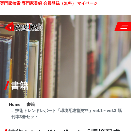
専門家検索
専門家登録
会員登録（無料）
マイページ
SEMINAR
BOOK
CONSULTING
SERVICE
書籍
COMPANY
Home
書籍
Q&A
技術トレンドレポート「環境配慮型材料」vol.1～vol.3 既
刊本3冊セット
SITE MAP