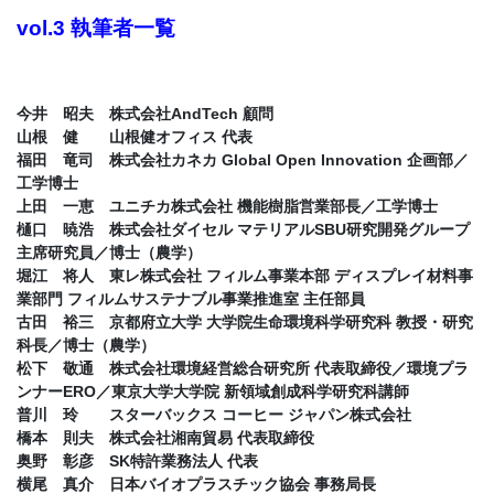
vol.3 執筆者一覧
今井 昭夫 株式会社AndTech 顧問
山根 健 山根健オフィス 代表
福田 竜司 株式会社カネカ Global Open Innovation 企画部／
工学博士
上田 一恵 ユニチカ株式会社 機能樹脂営業部長／工学博士
樋口 暁浩 株式会社ダイセル マテリアルSBU研究開発グループ
主席研究員／博士（農学）
堀江 将人 東レ株式会社 フィルム事業本部 ディスプレイ材料事
業部門 フィルムサステナブル事業推進室 主任部員
古田 裕三 京都府立大学 大学院生命環境科学研究科 教授・研究
科長／博士（農学）
松下 敬通 株式会社環境経営総合研究所 代表取締役／環境プラ
ンナーERO／東京大学大学院 新領域創成科学研究科講師
普川 玲 スターバックス コーヒー ジャパン株式会社
橋本 則夫 株式会社湘南貿易 代表取締役
奥野 彰彦 SK特許業務法人 代表
横尾 真介 日本バイオプラスチック協会 事務局長