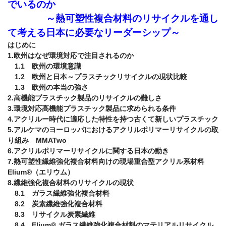
でいるのか
　　　　～熱可塑性複合材料のリサイクルを通し
て考える日本に必要なリーダーシップ～
はじめに

1.欧州はなぜ環境対応で注目されるのか

　1.1　欧州の環境意識

　1.2　欧州と日本～プラスチックリサイクルの現状比較

　1.3　欧州の本当の強さ

2.高機能プラスチック製品のリサイクルの難しさ

3.環境対応高機能プラスチック製品に求められる条件

4.アクリルー時代に適応した特性を持つ古くて新しいプラスチック

5.アルケマのヨーロッパにおけるアクリルポリマーリサイクルの取
り組み　MMATwo

6.アクリルポリマーリサイクルに関する日本の動き

7.熱可塑性繊維強化複合材料向けの現場重合型アクリル系材料　
Elium®（エリウム）

8.繊維強化複合材料のリサイクルの現状

　8.1　ガラス繊維強化複合材料

　8.2　炭素繊維強化複合材料

　8.3　リサイクル炭素繊維

　8.4　Elium® ガラス繊維強化複合材料のマテリアルリサイクル