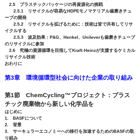
　2.5　プラスチックパッケージの再資源化の挑戦

　　2.5.1　リサイクルが容易なHDPEモノマテリアル歯磨きチュ
ーブの開発

　　2.5.2　リサイクルを拡げるために：技術は皆で共有してリサ
イクルする

　　2.5.3　波及効果：P&G、Henkel、Unileverも歯磨きチューブ
のリサイクルに参加

　2.6　究極の資源循環を目指してKraft-Heinzが支援するケミカル
リサイクル技術

おわりに

第3章　環境循環型社会に向けた企業の取り組み

第1節　ChemCycling™プロジェクト：プラス
チック廃棄物から新しい化学品を
はじめに

1.　BASFについて

2.　背景

3.　サーキュラーエコノミーへの移行を加速するためのBASFの取
り組み
