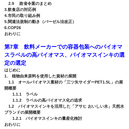
　2.9　 政省令案のまとめ

3.飲食店の対応例

4.市民の取り組み例

5.関連法規制の動き（バーゼル法改正）

6.COP26

おわりに

第7章　飲料メーカーでの容器包装へのバイオマ
スラベルの高バイオマス、バイオマスインキの選
定の選定
はじめに

1.　植物由来原料を使用した資材の展開

　1.1　オールバイオマス素材の「三ツ矢サイダーPET1.5L」の展
開概要

　　1.1.1　ラベル

　　1.1.2　ラベルの高バイオマス化の追求

　1.2　バイオマスインキを活用した「アサヒ おいしい水」天然水
ブランドの展開概要

　　1.2.1　バイオマスインキの量産化検討

おわりに
