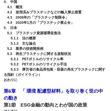
4.　中国

　4.1　概況

　4.2　使用済みプラスチックなどの輸入禁止措置

　4.3　2008年の「プラスチック制限令」

　4.4　2020年1月の「プラスチック禁止令」

5.　日本

　5.1　プラスチック資源循環促進法

　　5.1.1　法の概要

　　5.1.2　主な論点

　5.2　業界の技術開発例

　5.3　再生プラスチックに関する規制状況

　　5.3.1　PETボトルのリサイクル率

　　5.3.2　PETボトルのリサイクル手法

　　5.3.3　厚労省の食品用包装・容器の再生プラスチックに関す
る指針（ガイドライン）

おわりに

第6章　「 環境 配慮型材料」を取り巻く世の中
の動き
第1節　ESG金融の動向とわが国の政策
はじめに
