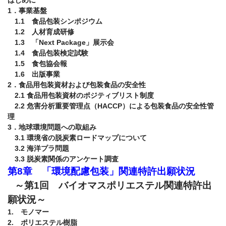
1．事業基盤

　1.1　食品包装シンポジウム

　1.2　人材育成研修

　1.3　「Next Package」展示会

　1.4　食品包装検定試験

　1.5　食包協会報

　1.6　出版事業

2．食品用包装資材および包装食品の安全性

　2.1 食品用包装資材のポジティブリスト制度

　2.2 危害分析重要管理点（HACCP）による包装食品の安全性管
理

3．地球環境問題への取組み

　3.1 環境省の脱炭素ロードマップについて

　3.2 海洋プラ問題

第8章　「環境配慮包装」関連特許出願状況
～第1回　バイオマスポリエステル関連特許出
願状況～
1.　モノマー

2.　ポリエステル樹脂
