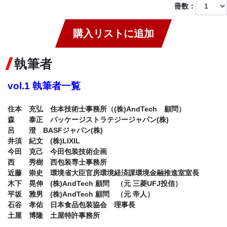
冊数：
購入リストに追加
執筆者
vol.1 執筆者一覧
住本　充弘　住本技術士事務所（(株)AndTech　顧問）　

森　　泰正　パッケージストラテジージャパン(株)　

呂　　澄　BASFジャパン(株)

井須　紀文　(株)LIXIL　

今田　克己　今田包装技術企画　

西　　秀樹　西包装専士事務所　

近藤　崇史　環境省大臣官房環境経済課環境金融推進室室長　

木下　晃伸　(株)AndTech 顧問　（元 三菱UFJ投信）

平坂　雅男　(株)AndTech 顧問　（元 帝人）

石谷　孝佑　日本食品包装協会　理事長
