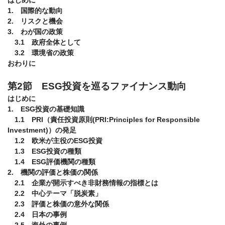
1.　国際的な動向

2.　リスクと機会

3.　わが国の政策

　3.1　政府全体として

　3.2　環境省の政策

おわりに

第2節　ESG投資を巡るファイナンス動向
はじめに

1.　ESG投資の基礎知識

　1.1　PRI（責任投資原則(PRI:Principles for Responsible 
Investment)）の発足

　1.2　欧米が主役のESG投資

　1.3　ESG投資の種類

　1.4　ESG評価機関の種類

2.　機関の評価と株価の関係

　2.1　企業が開示すべき非財務情報の指標とは

　2.2　中心テーマ「脱炭素」

　2.3　評価と株価の意外な関係

　2.4　日本の事例

　2.5　海外の事例
