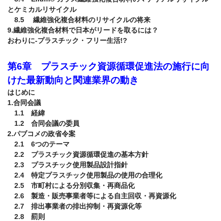
とケミカルリサイクル

　8.5　 繊維強化複合材料のリサイクルの将来

9.繊維強化複合材料で日本がリードを取るには？

第6章　プラスチック資源循環促進法の施行に向
けた最新動向と関連業界の動き
はじめに

1.合同会議

　1.1　経緯

　1.2　合同会議の委員

2.パブコメの政省令案

　2.1　6つのテーマ

　2.2　プラスチック資源循環促進の基本方針

　2.3　プラスチック使用製品設計指針

　2.4　特定プラスチック使用製品の使用の合理化

　2.5　市町村による分別収集・再商品化

　2.6　製造・販売事業者等による自主回収・再資源化

　2.7　排出事業者の排出抑制・再資源化等

　2.8　罰則
