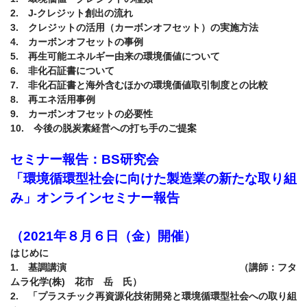
2.　J-クレジット創出の流れ

3.　クレジットの活用（カーボンオフセット）の実施方法

4.　カーボンオフセットの事例

5.　再生可能エネルギー由来の環境価値について

6.　非化石証書について

7.　非化石証書と海外含むほかの環境価値取引制度との比較

8.　再エネ活用事例

9.　カーボンオフセットの必要性

10.　今後の脱炭素経営への打ち手のご提案

セミナー報告：BS研究会

「環境循環型社会に向けた製造業の新たな取り組
み」オンラインセミナー報告

（2021年８月６日（金）開催）
はじめに

1.　基調講演　　　　　　　　　　　　　　　　　　（講師：フタ
ムラ化学(株)　花市　岳　氏）

2.　「プラスチック再資源化技術開発と環境循環型社会への取り組