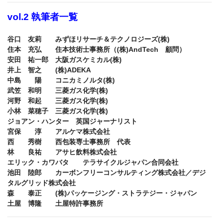
谷口　友莉　　みずほリサーチ＆テクノロジーズ(株)

住本　充弘　　住本技術士事務所（(株)AndTech　顧問） 

安田　祐一郎　大阪ガスケミカル(株)　 

井上　智之　　(株)ADEKA　 

中島　　陽　　コニカミノルタ(株) 

武笠　和明　　三菱ガス化学(株)　 

河野　和起　　三菱ガス化学(株)　 

小林　菜穂子　三菱ガス化学(株)　 

ジョアン・ハンター　英国ジャーナリスト 

宮保　　淳　　アルケマ株式会社　 

西　　秀樹　　西包装専士事務所　代表　 

林　　良祐　　アサヒ飲料株式会社　 

エリック・カワバタ　　テラサイクルジャパン合同会社　 

池田　陸郎　　カーボンフリーコンサルティング株式会社／デジ
タルグリッド株式会社　 

森　　泰正　　(株)パッケージング・ストラテジー・ジャパン　 
