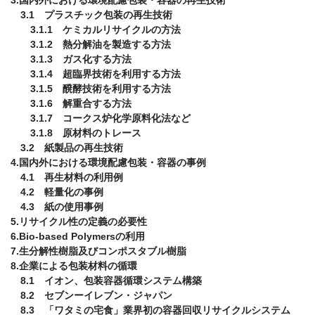
　3.1　プラスチック包装の再生技術

　　3.1.1　ケミカルリサイクルの方法

　　3.1.2　熱分解油を製造する方法

　　3.1.3　ガス化する方法

　　3.1.4　超臨界技術を利用する方法

　　3.1.5　醗酵技術を利用する方法

　　3.1.6　解重合する方法

　　3.1.7　コークス炉化学原料化法など

　　3.1.8　原材料のトレース

　3.2　紙製品の再生技術

4.国内外における環境配慮包装・容器の事例

　4.1　再生材料の利用例

　4.2　軽量化の事例

　4.3　紙の使用事例

5.リサイクル性の定義の必要性

6.Bio-based Polymersの利用

7.生分解性樹脂及びコンポスタブル樹脂

8.企業による包装材料の循環

　8.1　イオン、包装容器循環システム構築

　8.2　セブンーイレブン・ジャパン

　8.3　「ワタミの宅食」業界初の容器回収リサイクルシステム
