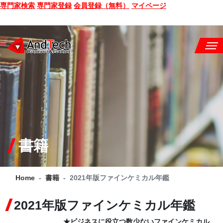
専門家検索
専門家登録
会員登録（無料）
マイページ
SEMINAR
BOOK
CONSULTING
SERVICE
書籍
COMPANY
Home
書籍
2021年版ファインケミカル年鑑
Q&A
2021年版ファインケミカル年鑑
SITE MAP
★ビジネスに役立つ数少ないファインケミカル