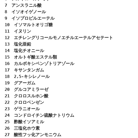
7　アンスラニル酸

8　イソオイゲノール

9　イソプロピルエーテル

10　イソマルトオリゴ糖

11　イヌリン

12　エチレングリコールモノエチルエーテルアセテート

13　塩化亜鉛

14　塩化チオニール

15　オルトギ酸エステル類

16　カルボキシベンゾトリアゾール

17　キサンタンガム

18　2,5-キシレノール

19　グアーガム

20　グルコアミラーゼ

21　クロロスルホン酸

22　クロロベンゼン

23　ゲラニオール

24　コンドロイチン硫酸ナトリウム

25　酢酸イソアミル

26　三塩化ホウ素

27　酸性フッ化アンモニウム
