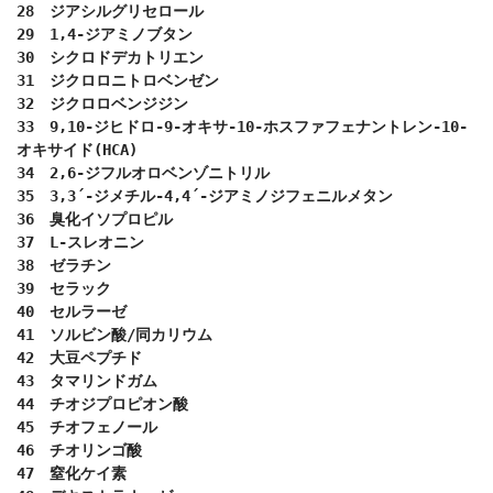
28　ジアシルグリセロール

29　1,4-ジアミノブタン

30　シクロドデカトリエン

31　ジクロロニトロベンゼン

32　ジクロロベンジジン

33　9,10-ジヒドロ-9-オキサ-10-ホスファフェナントレン-10-
オキサイド(HCA)

34　2,6-ジフルオロベンゾニトリル

35　3,3´-ジメチル-4,4´-ジアミノジフェニルメタン

36　臭化イソプロピル

37　L-スレオニン

38　ゼラチン

39　セラック

40　セルラーゼ

41　ソルビン酸/同カリウム

42　大豆ペプチド

43　タマリンドガム

44　チオジプロピオン酸

45　チオフェノール

46　チオリンゴ酸

47　窒化ケイ素
