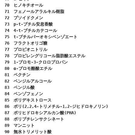
70　ヒノキチオール

71　フェノールアラルキル樹脂

72　プソイドクメン

73　p-t-ブチル安息香酸

74　4-t-ブチルカテコール

75　t-ブチルパーオキシベンゾエート

76　フラクトオリゴ糖

77　プロピオニトリル

78　プロピレングリコール脂肪酸エステル

79　1-ブロモ-3-クロロプロパン

80　α-ブロモ酪酸エチル

81　ペクチン

82　ベンジルアルコール

83　ベンジル酸

84　ベンゾフェノン

85　ポリデキストロース

86　ポリ(2,2,4-トリメチル-1,2-ジヒドロキノリン)

87　ポリヒドロキシアルカン酸(PHA)

88　ポリブチレンサクシネート

89　マンニット

90　無水トリメリット酸
