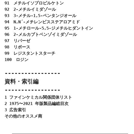
91　メチルイソプロピルケトン

92　2-メチルイミダゾール

93　3-メチル-1,5-ペンタンジオール

94　N,N´-メチレンビスステアロアミド

95　1-メチロール-5,5-ジメチルヒダントイン

96　2-メルカプトベンゾイミダゾール

97　リパーゼ

98　リボース

99　レジスタントスターチ

100　ロジン

-----------------
資料・索引編
-----------------
1 ファインケミカル関係団体リスト

2 1975〜2021 年版製品編総目次

3 広告索引

その他のオススメ商