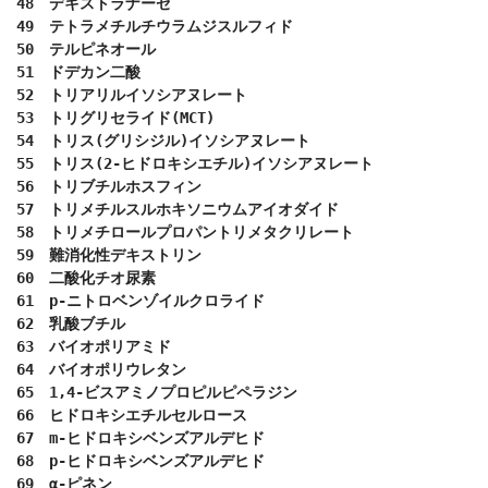
48　デキストラナーゼ

49　テトラメチルチウラムジスルフィド

50　テルピネオール

51　ドデカン二酸

52　トリアリルイソシアヌレート

53　トリグリセライド(MCT)

54　トリス(グリシジル)イソシアヌレート

55　トリス(2-ヒドロキシエチル)イソシアヌレート

56　トリブチルホスフィン

57　トリメチルスルホキソニウムアイオダイド

58　トリメチロールプロパントリメタクリレート

59　難消化性デキストリン

60　二酸化チオ尿素

61　p-ニトロベンゾイルクロライド

62　乳酸ブチル

63　バイオポリアミド

64　バイオポリウレタン

65　1,4-ビスアミノプロピルピペラジン

66　ヒドロキシエチルセルロース

67　m-ヒドロキシベンズアルデヒド

68　p-ヒドロキシベンズアルデヒド

69　α-ピネン
