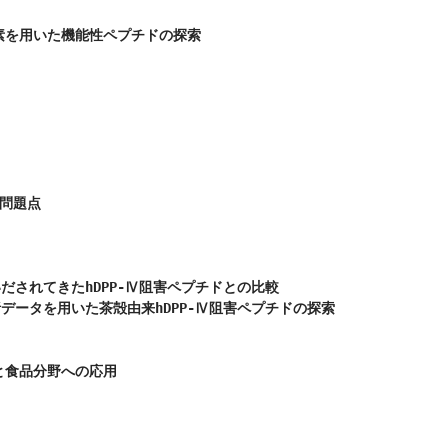
を用いた機能性ペプチドの探索

問題点

だされてきたhDPP-Ⅳ阻害ペプチドとの比較

データを用いた茶殻由来hDPP-Ⅳ阻害ペプチドの探索

食品分野への応用


