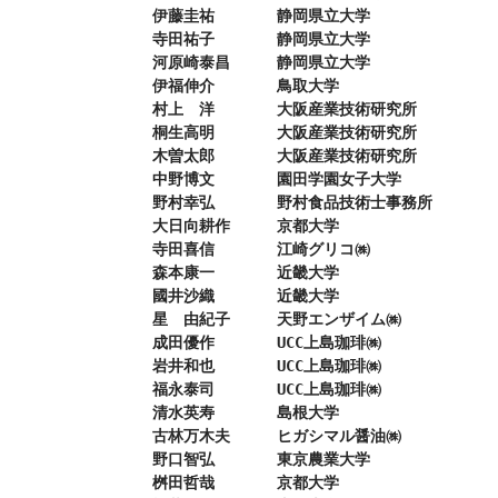
伊藤圭祐　　　　静岡県立大学

寺田祐子　　　　静岡県立大学

河原崎泰昌　　　静岡県立大学

伊福伸介　　　　鳥取大学

村上　洋　　　　大阪産業技術研究所

桐生高明　　　　大阪産業技術研究所

木曽太郎　　　　大阪産業技術研究所

中野博文　　　　園田学園女子大学

野村幸弘　　　　野村食品技術士事務所

大日向耕作　　　京都大学

寺田喜信　　　　江崎グリコ㈱

森本康一　　　　近畿大学

國井沙織　　　　近畿大学

星　由紀子　　　天野エンザイム㈱

成田優作　　　　UCC上島珈琲㈱

岩井和也　　　　UCC上島珈琲㈱

福永泰司　　　　UCC上島珈琲㈱

清水英寿　　　　島根大学

古林万木夫　　　ヒガシマル醤油㈱

野口智弘　　　　東京農業大学

桝田哲哉　　　　京都大学
