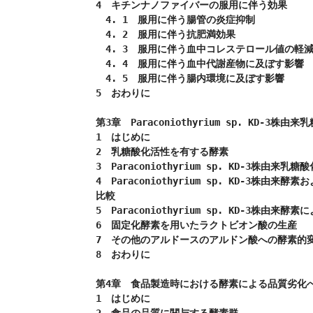
4　キチンナノファイバーの服用に伴う効果

　4. 1　服用に伴う腸管の炎症抑制

　4. 2　服用に伴う抗肥満効果

　4. 3　服用に伴う血中コレステロール値の軽減
　4. 4　服用に伴う血中代謝産物に及ぼす影響

　4. 5　服用に伴う腸内環境に及ぼす影響

5　おわりに

第3章　Paraconiothyrium sp. KD-
1　はじめに

2　乳糖酸化活性を有する酵素

3　Paraconiothyrium sp. KD-3株由来乳
4　Paraconiothyrium sp. KD-3株
比較

5　Paraconiothyrium sp. KD-3株由
6　固定化酵素を用いたラクトビオン酸の生産

7　その他のアルドースのアルドン酸への酵素的変
8　おわりに

第4章　食品製造時における酵素による品質劣化へ
1　はじめに

2　食品の品質に関与する酵素群
