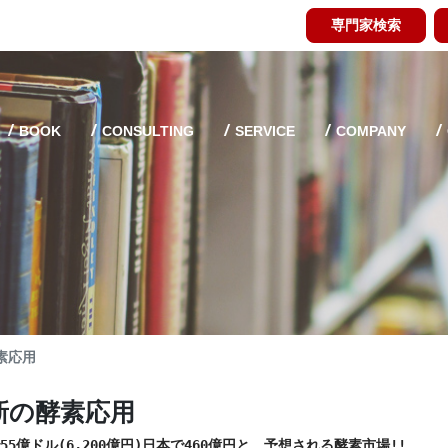
専門家検索
BOOK
CONSULTING
SERVICE
COMPANY
素応用
新の酵素応用
で55億ドル(6,200億円)日本で460億円と　予想される酵素市場!!
