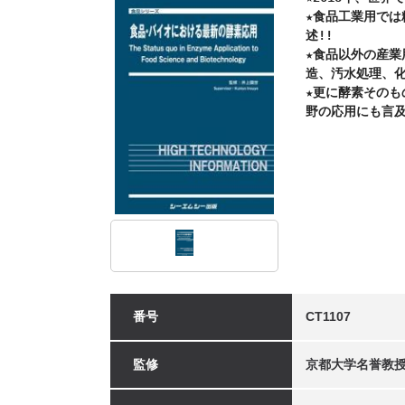
★食品工業用で
述!!

★食品以外の産
造、汚水処理、化
★更に酵素その
野の応用にも言及
番号
CT1107
監修
京都大学名誉教