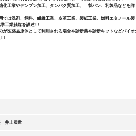
は糖化工業やデンプン加工、タンパク質加工、　製パン、乳製品などを詳
業用では洗剤、飼料、繊維工業、皮革工業、製紙工業、燃料エタノール製
学工業触媒を詳述!!

ものが医薬品原体として利用される場合や診断薬や診断キットなどバイオ
!!
授 井上國世