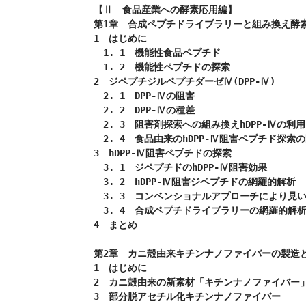
【Ⅱ　食品産業への酵素応用編】

第1章　合成ペプチドライブラリーと組み換え酵素
1　はじめに

　1. 1　機能性食品ペプチド

　1. 2　機能性ペプチドの探索

2　ジペプチジルペプチダーゼⅣ(DPP-Ⅳ)

　2. 1　DPP-Ⅳの阻害

　2. 2　DPP-Ⅳの種差

　2. 3　阻害剤探索への組み換えhDPP-Ⅳの利用

　2. 4　食品由来のhDPP-Ⅳ阻害ペプチド探索の
3　hDPP-Ⅳ阻害ペプチドの探索

　3. 1　ジペプチドのhDPP-Ⅳ阻害効果

　3. 2　hDPP-Ⅳ阻害ジペプチドの網羅的解析

　3. 3　コンベンショナルアプローチにより見い
　3. 4　合成ペプチドライブラリーの網羅的解析
4　まとめ

第2章　カニ殻由来キチンナノファイバーの製造と
1　はじめに

2　カニ殻由来の新素材「キチンナノファイバー」
3　部分脱アセチル化キチンナノファイバー
