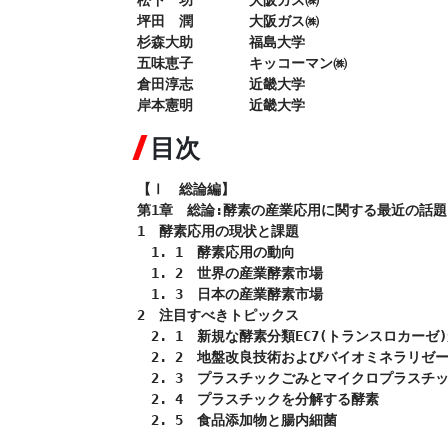
松下　功　　　　大阪ガス㈱

坪田　潤　　　　大阪ガス㈱

杉森大助　　　　福島大学

五味恵子　　　　キッコーマン㈱

倉田淳志　　　　近畿大学

岸本憲明　　　　近畿大学
目次
【Ⅰ　総論編】

第1章　総論:酵素の産業応用に関する最近の話題

1　酵素応用の現状と課題

　1. 1　酵素応用の動向

　1. 2　世界の産業酵素市場

　1. 3　日本の産業酵素市場

2　注目すべきトピックス

　2. 1　新規な酵素分類EC7(トランスロカーゼ)
　2. 2　地盤改良技術およびバイオミネラリゼー
　2. 3　プラスチックごみとマイクロプラスチッ
　2. 4　プラスチックを分解する酵素

　2. 5　食品添加物と腸内細菌
