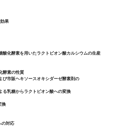
効果

3株由来乳糖酸化酵素を用いたラクトビオン酸カルシウムの生産

糖酸化酵素の性質

由来酵素および市販ヘキソースオキシダーゼ酵素剤の

来酵素による乳糖からラクトビオン酸への変換

換

の対応
