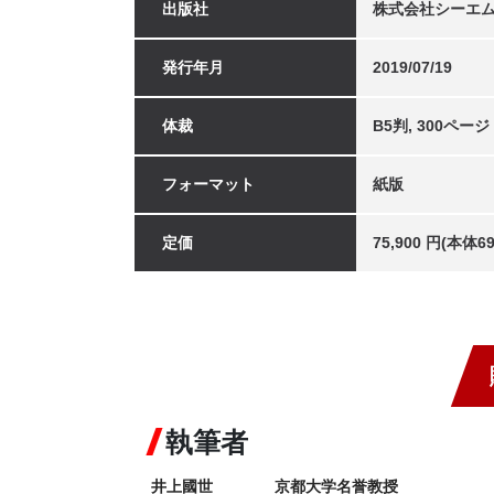
出版社
株式会社シーエ
発行年月
2019/07/19
体裁
B5判, 300ページ
フォーマット
紙版
定価
75,900 円(本体
執筆者
井上國世　　　　京都大学名誉教授
