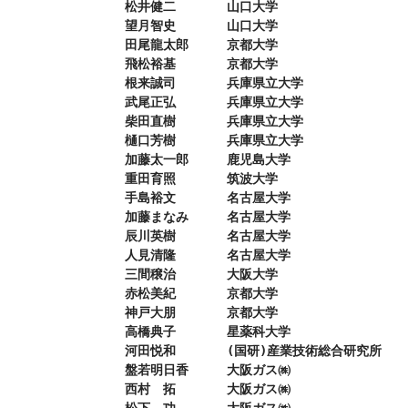
松井健二　　　　山口大学

望月智史　　　　山口大学

田尾龍太郎　　　京都大学

飛松裕基　　　　京都大学

根来誠司　　　　兵庫県立大学

武尾正弘　　　　兵庫県立大学

柴田直樹　　　　兵庫県立大学

樋口芳樹　　　　兵庫県立大学

加藤太一郎　　　鹿児島大学

重田育照　　　　筑波大学

手島裕文　　　　名古屋大学

加藤まなみ　　　名古屋大学

辰川英樹　　　　名古屋大学

人見清隆　　　　名古屋大学

三間穣治　　　　大阪大学

赤松美紀　　　　京都大学

神戸大朋　　　　京都大学

高橋典子　　　　星薬科大学

河田悦和　　　　(国研)産業技術総合研究所

盤若明日香　　　大阪ガス㈱

西村　拓　　　　大阪ガス㈱
