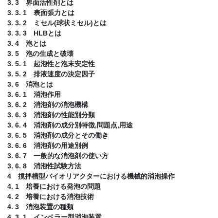
3. 3 界面活性剤とは
3. 3. 1 表面張力とは
3. 3. 2 ミセル(球状ミセル)とは
3. 3. 3 HLBとは
3. 4 泡とは
3. 5 泡の生成と破壊
3. 5. 1 起泡性と泡末安定性
3. 5. 2 排液速度の決定因子
3. 6 消泡とは
3. 6. 1 消泡作用
3. 6. 2 消泡剤の消泡機構
3. 6. 3 消泡剤の性能別分類
3. 6. 4 消泡剤の成分別特徴,問題点,用途
3. 6. 5 消泡剤の成分とその働き
3. 6. 6 消泡剤の用途別例
3. 6. 7 一般的な消泡剤の使い方
3. 6. 8 消泡性試験方法
4 撹拌槽型バイオリアクターにおける機械的消泡操作
4. 1 培養における発泡の問題
4. 2 培養における消泡技術
4. 3 消泡装置の種類
4. 3. 1 インペラー型消泡装置