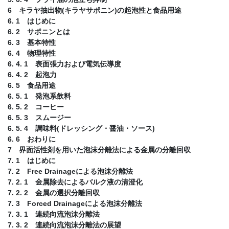
6 キラヤ抽出物(キラヤサポニン)の起泡性と食品用途
6. 1 はじめに
6. 2 サポニンとは
6. 3 基本特性
6. 4 物理特性
6. 4. 1 表面張力および電気伝導度
6. 4. 2 起泡力
6. 5 食品用途
6. 5. 1 発泡系飲料
6. 5. 2 コーヒー
6. 5. 3 スムージー
6. 5. 4 調味料(ドレッシング・醤油・ソース)
6. 6 おわりに
7 界面活性剤を用いた泡沫分離法による金属の分離回収
7. 1 はじめに
7. 2 Free Drainageによる泡沫分離法
7. 2. 1 金属除去によるバルク液の清澄化
7. 2. 2 金属の選択分離回収
7. 3 Forced Drainageによる泡沫分離法
7. 3. 1 連続向流泡沫分離法
7. 3. 2 連続向流泡沫分離法の展望