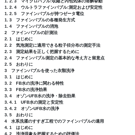
1. 2. 3 マイクロバブル:収縮と内包気体の溶解挙動
1. 2. 4 ウルトラファインバブル:測定および安定性
1. 2. 5 ファインバブルが持つゼータ電位
1. 3 ファインバブルの各種発生方式
1. 4 ファインバブルの消泡
2 ファインバブルの計測法
2. 1 はじめに
2. 2 気泡測定に適用できる粒子径分布の測定手法
2. 3 測定結果を正しく把握するために
2. 4 ファインバブル測定の基本的な考え方と留意点
2. 5 おわりに
3 ファインバブルを使った衣類洗浄
3. 1 はじめに
3. 2 FB水の洗浄に関わる特性
3. 3 FB水の洗浄効果
3. 4 オゾンUFB水の洗浄・除去効果
3. 4. 1 UFB水の測定と安定性
3. 4. 2 オゾンUFB水の洗浄
3. 5 おわりに
4 水系洗濯のすすぎ工程でのファインバブルの適用
4. 1 はじめに
4. 2 洗浄現象を把握するための評価法