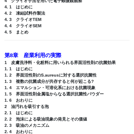
4 クライオ手法を用いた電子顕微鏡観察
4. 1 はじめに
4. 2 凍結試料作製法
4. 3 クライオTEM
4. 4 クライオSEM
4. 5 まとめ
第8章 産業利用の実際
1 皮膚洗浄料・化粧料に用いられる界面活性剤の抗菌効果
1. 1 はじめに
1. 2 界面活性剤のS.aureusに対する選択抗菌性
1. 3 複数の抗菌成分が共存すると何が起こる?
1. 4 エマルション・可溶化系における抗菌現象
1. 5 界面活性剤金属塩からなる選択抗菌性パウダー
1. 6 おわりに
2 油汚れを吸引する泡
2. 1 はじめに
2. 2 泡沫による吸油現象の発見とその価値
2. 3 吸油のメカニズム
2. 4 おわりに