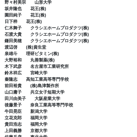
野々村美宗 山形大学
坂井隆也 花王(株)
園田純子 花王(株)
日下梓 花王(株)
仁木舞子 クラシエホームプロダクツ(株)
石渡大貴 クラシエホームプロダクツ(株)
鎌田美穂 クラシエホームプロダクツ(株)
渡辺啓 (株)資生堂
泉雄斗 理研ビタミン(株)
大野裕和 丸善製薬(株)
木下武彦 名古屋市工業研究所
鈴木祥広 宮崎大学
秦隆志 高知工業高等専門学校
前田裕貴 (株)島津製作所
山口庸子 共立女子短期大学
田川由美子 大阪産業大学
後藤景子 奈良工業高等専門学校
牛田晃臣 新潟大学
立花克郎 福岡大学
貴田浩志 福岡大学
上田義勝 京都大学