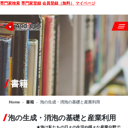
専門家検索
専門家登録
会員登録（無料）
マイページ
SEMINAR
BOOK
CONSULTING
SERVICE
書籍
COMPANY
Home
書籍
泡の生成・消泡の基礎と産業利用
Q&A
泡の生成・消泡の基礎と産業利用
SITE MAP
★泡は私たちの日々の生活や様々な産業分野で