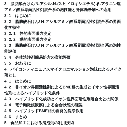
3 脂肪酸石けん/N-アシル-N-(2-ヒドロキシエチル)-β-アラニン塩
アミノ酸系界面活性剤混合系の泡性能と身体洗浄剤への応用
3. 1 はじめに
3. 2 脂肪酸石けん/ N-アシルアミノ酸系界面活性剤混合系の界面
化学特性
3. 2. 1 静的表面張力測定
3. 2. 2 動的表面張力測定
3. 3 脂肪酸石けん/ N-アシルアミノ酸系界面活性剤混合系の泡性
能評価
3. 4 身体洗浄剤簡易処方の官能評価
3. 5 おわりに
4 バイコンティニュアスマイクロエマルション泡沫によるメイク
落とし
4. 1 はじめに
4. 2 非イオン界面活性剤によるBME相の生成とイオン性界面活
性剤によるハイブリッド化条件
4. 3 ハイブリッド化成功とイオン性界面活性剤混合比との関係
4. 4 電子顕微鏡観察による会合状態の確認
4. 5 ハイブリッドBME相の自発的洗浄作用
4. 6 まとめ
5 食品加工における消泡剤の利用技術