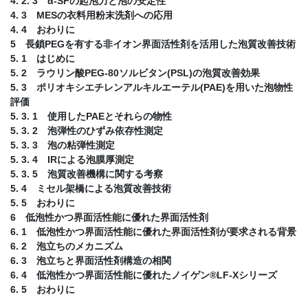
4. 2. 3 α-SFの起泡力と泡の安定性
4. 3 MESの衣料用粉末洗剤への応用
4. 4 おわりに
5 長鎖PEGを有する非イオン界面活性剤を活用した泡質改善技術
5. 1 はじめに
5. 2 ラウリン酸PEG-80ソルビタン(PSL)の泡質改善効果
5. 3 ポリオキシエチレンアルキルエーテル(PAE)を用いた泡物性
評価
5. 3. 1 使用したPAEとそれらの物性
5. 3. 2 泡弾性のひずみ依存性測定
5. 3. 3 泡の粘弾性測定
5. 3. 4 IRによる泡膜厚測定
5. 3. 5 泡質改善機構に関する考察
5. 4 ミセル架橋による泡質改善技術
5. 5 おわりに
6 低泡性かつ界面活性能に優れた界面活性剤
6. 1 低泡性かつ界面活性能に優れた界面活性剤が要求される背景
6. 2 泡立ちのメカニズム
6. 3 泡立ちと界面活性剤構造の相関
6. 4 低泡性かつ界面活性能に優れたノイゲン®LF-Xシリーズ
6. 5 おわりに