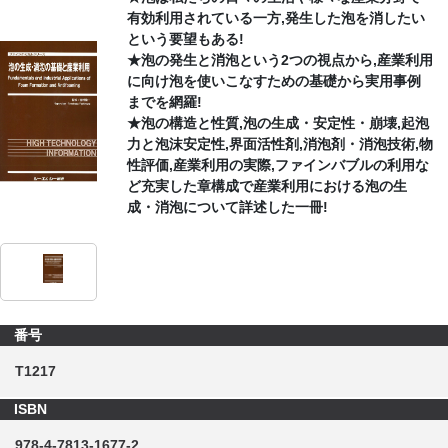
有効利用されている一方,発生した泡を消したい
という要望もある!
CONTACT
★泡の発生と消泡という2つの視点から,産業利用
に向け泡を使いこなすための基礎から実用事例
までを網羅!
★泡の構造と性質,泡の生成・安定性・崩壊,起泡
力と泡沫安定性,界面活性剤,消泡剤・消泡技術,物
性評価,産業利用の実際,ファインバブルの利用な
ど充実した章構成で産業利用における泡の生
成・消泡について詳述した一冊!
番号
T1217
ISBN
978-4-7813-1677-2