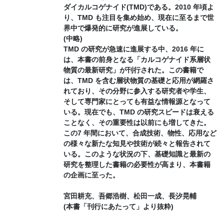
ダイカルコゲナイド(TMD)である。2010 年頃よ
り、TMD も注目を集め始め、現在に至るまで世
界中で爆発的に研究が進展している。
(中略)
TMD の研究が急速に進展する中、2016 年に
は、本書の前身となる「カルコゲナイド系層状
物質の最新研究」が刊行された。この書籍で
は、TMD を含む層状物質の基礎と応用が網羅さ
れており、その分野に参入する研究者や学生、
そして専門家にとっても有益な情報源となって
いる。現在でも、TMD の研究スピードは衰える
ことなく、その重要性は以前にも増してきた。
この7 年間において、合成技術、物性、応用など
の様々な新たな知見や技術が続々と報告されて
いる。このような状況の下、基礎知識と最新の
研究を整理した書籍の必要性が高まり、本書籍
の企画に至った。
宮田耕充、吾郷浩樹、松田一成、長汐晃輔
(本書「刊行にあたって」より抜粋)