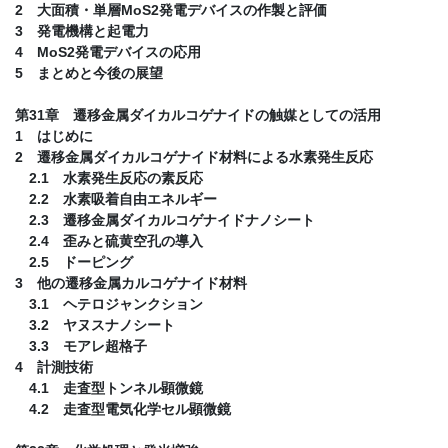
2 大面積・単層MoS2発電デバイスの作製と評価
3 発電機構と起電力
4 MoS2発電デバイスの応用
5 まとめと今後の展望
第31章 遷移金属ダイカルコゲナイドの触媒としての活用
1 はじめに
2 遷移金属ダイカルコゲナイド材料による水素発生反応
2.1 水素発生反応の素反応
2.2 水素吸着自由エネルギー
2.3 遷移金属ダイカルコゲナイドナノシート
2.4 歪みと硫黄空孔の導入
2.5 ドーピング
3 他の遷移金属カルコゲナイド材料
3.1 ヘテロジャンクション
3.2 ヤヌスナノシート
3.3 モアレ超格子
4 計測技術
4.1 走査型トンネル顕微鏡
4.2 走査型電気化学セル顕微鏡