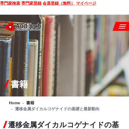
専門家検索
専門家登録
会員登録（無料）
マイページ
SEMINAR
BOOK
CONSULTING
SERVICE
書籍
COMPANY
Home
書籍
Q&A
遷移金属ダイカルコゲナイドの基礎と最新動向
SITE MAP
遷移金属ダイカルコゲナイドの基