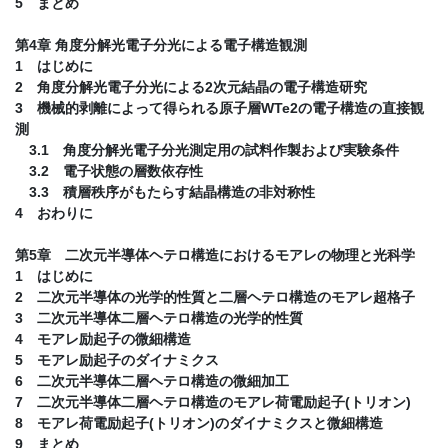
5 まとめ
第4章 角度分解光電子分光による電子構造観測
1 はじめに
2 角度分解光電子分光による2次元結晶の電子構造研究
3 機械的剥離によって得られる原子層WTe2の電子構造の直接観
測
3.1 角度分解光電子分光測定用の試料作製および実験条件
3.2 電子状態の層数依存性
3.3 積層秩序がもたらす結晶構造の非対称性
4 おわりに
第5章 二次元半導体ヘテロ構造におけるモアレの物理と光科学
1 はじめに
2 二次元半導体の光学的性質と二層ヘテロ構造のモアレ超格子
3 二次元半導体二層ヘテロ構造の光学的性質
4 モアレ励起子の微細構造
5 モアレ励起子のダイナミクス
6 二次元半導体二層ヘテロ構造の微細加工
7 二次元半導体二層ヘテロ構造のモアレ荷電励起子(トリオン)
8 モアレ荷電励起子(トリオン)のダイナミクスと微細構造
9 まとめ