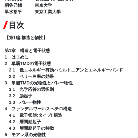
桐谷乃輔 東京大学
早水裕平 東京工業大学
目次
【第1編:構造と物性】
第1章 構造と電子状態
1 はじめに
2 単層TMDの電子状態
2.1 低エネルギー有効ハミルトニアンとエネルギーバンド
2.2 ベリー曲率の効果
3 単層TMDの光物性とバレー物性
3.1 光学応答の選択則
3.2 励起子
3.3 バレー物性
4 ファンデルワールスヘテロ構造
4.1 電子状態:タイプII構造
4.2 層間励起子
4.3 層間励起子の特徴
5 モアレ系の光物性