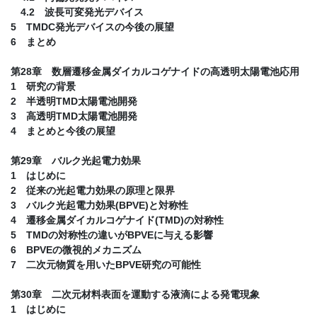
4.2 波長可変発光デバイス
5 TMDC発光デバイスの今後の展望
6 まとめ
第28章 数層遷移金属ダイカルコゲナイドの高透明太陽電池応用
1 研究の背景
2 半透明TMD太陽電池開発
3 高透明TMD太陽電池開発
4 まとめと今後の展望
第29章 バルク光起電力効果
1 はじめに
2 従来の光起電力効果の原理と限界
3 バルク光起電力効果(BPVE)と対称性
4 遷移金属ダイカルコゲナイド(TMD)の対称性
5 TMDの対称性の違いがBPVEに与える影響
6 BPVEの微視的メカニズム
7 二次元物質を用いたBPVE研究の可能性
第30章 二次元材料表面を運動する液滴による発電現象
1 はじめに