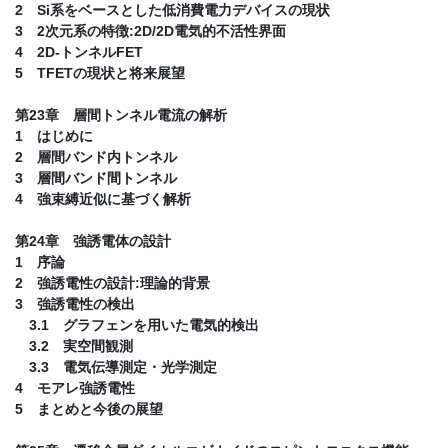
2 Si系をベースとした低消費電力デバイスの現状
3 2次元系の特徴:2D/2D電気的不活性界面
4 2D-トンネルFET
5 TFETの現状と将来展望
第23章 層間トンネル電流の解析
1 はじめに
2 層間バンド内トンネル
3 層間バンド間トンネル
4 強束縛近似に基づく解析
第24章 強誘電体の設計
1 序論
2 強誘電性の設計:理論的背景
3 強誘電性の検出
3.1 グラフェンを用いた電気的検出
3.2 実空間観測
3.3 電気伝導測定・光学測定
4 モアレ強誘電性
5 まとめと今後の展望