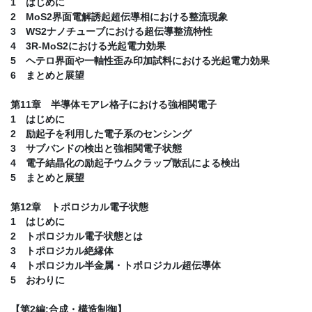
1 はじめに
2 MoS2界面電解誘起超伝導相における整流現象
3 WS2ナノチューブにおける超伝導整流特性
4 3R-MoS2における光起電力効果
5 ヘテロ界面や一軸性歪み印加試料における光起電力効果
6 まとめと展望
第11章 半導体モアレ格子における強相関電子
1 はじめに
2 励起子を利用した電子系のセンシング
3 サブバンドの検出と強相関電子状態
4 電子結晶化の励起子ウムクラップ散乱による検出
5 まとめと展望
第12章 トポロジカル電子状態
1 はじめに
2 トポロジカル電子状態とは
3 トポロジカル絶縁体
4 トポロジカル半金属・トポロジカル超伝導体
5 おわりに
【第2編:合成・構造制御】