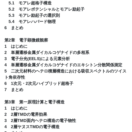
5.1 モアレ超格子構造
5.2 モアレポテンシャルとモアレ励起子
5.3 モアレ励起子の選択則
5.4 モアレハバード物理
6 まとめ
第2章 電子顕微鏡観察
1 はじめに
2 単層遷移金属ダイカルコゲナイドの多相系
3 電子分光(EELS)による元素分析
4 単層遷移金属ダイカルコゲナイドのエキシトン分散関係測定
5 二次元材料のヘテロ積層構造における吸収スペクトルのツイス
ト角依存性
6 1次元・2次元ハイブリッド超格子
7 まとめ
第3章 第一原理計算と電子構造
1 はじめに
2 2層TMDの電界効果
3 2層TMD面内ヘテロ構造の電子物性
4 2層ヤヌスTMDの電子構造