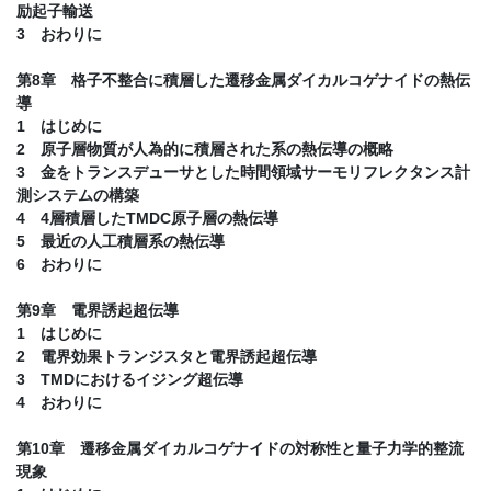
励起子輸送
3 おわりに
第8章 格子不整合に積層した遷移金属ダイカルコゲナイドの熱伝
導
1 はじめに
2 原子層物質が人為的に積層された系の熱伝導の概略
3 金をトランスデューサとした時間領域サーモリフレクタンス計
測システムの構築
4 4層積層したTMDC原子層の熱伝導
5 最近の人工積層系の熱伝導
6 おわりに
第9章 電界誘起超伝導
1 はじめに
2 電界効果トランジスタと電界誘起超伝導
3 TMDにおけるイジング超伝導
4 おわりに
第10章 遷移金属ダイカルコゲナイドの対称性と量子力学的整流
現象