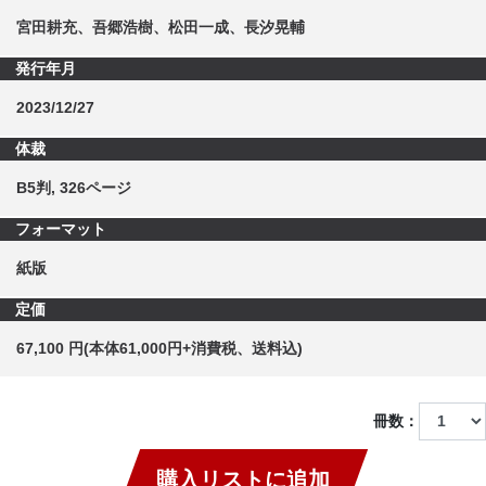
宮田耕充、吾郷浩樹、松田一成、長汐晃輔
発行年月
2023/12/27
体裁
B5判, 326ページ
フォーマット
紙版
定価
67,100 円(本体61,000円+消費税、送料込)
冊数：
購入リストに追加