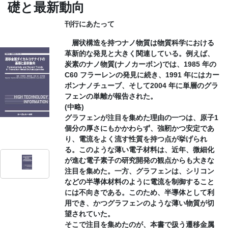
礎と最新動向
CONTACT
刊行にあたって
層状構造を持つナノ物質は物質科学における
革新的な発見と大きく関連している。例えば、
炭素のナノ物質(ナノカーボン)では、1985 年の
C60 フラーレンの発見に続き、1991 年にはカー
ボンナノチューブ、そして2004 年に単層のグラ
フェンの単離が報告された。
(中略)
グラフェンが注目を集めた理由の一つは、原子1
個分の厚さにもかかわらず、強靭かつ安定であ
り、電流をよく流す性質を持つ点が挙げられ
る。このような薄い電子材料は、近年、微細化
が進む電子素子の研究開発の観点からも大きな
注目を集めた。一方、グラフェンは、シリコン
などの半導体材料のように電流を制御すること
には不向きである。このため、半導体として利
用でき、かつグラフェンのような薄い物質が切
望されていた。
そこで注目を集めたのが、本書で扱う遷移金属