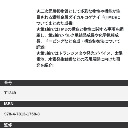
★二次元層状物質として多彩な物性や機能が注
目される遷移金属ダイカルコゲナイド(TMD)に
ついてまとめた成書!
★第1編ではTMDの構造と物性に関する事項を網
羅し、第2編でバルク単結晶成長や化学気相成
長、ドーピングなど合成・構造制御法について
詳述!
★第3編ではトランジスタや発光デバイス、太陽
電池、水素発生触媒などの応用展開に向けた研
究を紹介!
番号
T1249
ISBN
978-4-7813-1758-8
監修