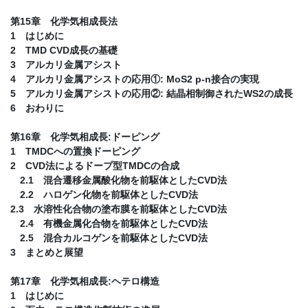
第15章 化学気相成長法
1 はじめに
2 TMD CVD成長の基礎
3 アルカリ金属アシスト
4 アルカリ金属アシストの応用①: MoS2 p-n接合の実現
5 アルカリ金属アシストの応用②: 結晶相制御されたWS2の成長
6 おわりに
第16章 化学気相成長:ドーピング
1 TMDCへの置換ドーピング
2 CVD法によるドープ型TMDCの合成
2.1 混合遷移金属酸化物を前駆体としたCVD法
2.2 ハロゲン化物を前駆体としたCVD法
2.3 水溶性化合物の塗布膜を前駆体としたCVD法
2.4 有機金属化合物を前駆体としたCVD法
2.5 混合カルコゲンを前駆体としたCVD法
3 まとめと展望
第17章 化学気相成長:ヘテロ構造
1 はじめに