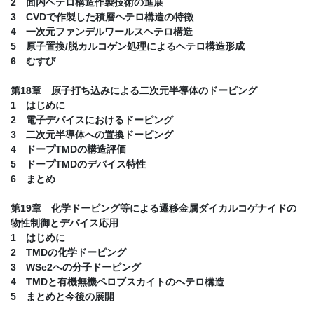
2 面内ヘテロ構造作製技術の進展
3 CVDで作製した積層ヘテロ構造の特徴
4 一次元ファンデルワールスヘテロ構造
5 原子置換/脱カルコゲン処理によるヘテロ構造形成
6 むすび
第18章 原子打ち込みによる二次元半導体のドーピング
1 はじめに
2 電子デバイスにおけるドーピング
3 二次元半導体への置換ドーピング
4 ドープTMDの構造評価
5 ドープTMDのデバイス特性
6 まとめ
第19章 化学ドーピング等による遷移金属ダイカルコゲナイドの
物性制御とデバイス応用
1 はじめに
2 TMDの化学ドーピング
3 WSe2への分子ドーピング
4 TMDと有機無機ペロブスカイトのヘテロ構造
5 まとめと今後の展開