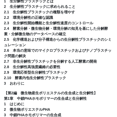
1 生分解性プラスチックとは
2 生分解性プラスチックに求められること
2.1 生分解性プラスチックの種類を増やす
2.2 環境分解性の正確な認識
2.3 生分解性開始機能と生分解性速度のコントロール
2.4 酵素分解・微生物分解・環境分解の知見を基にした分解酵
素・分解微生物のデータベースの確立
2.5 化学構造および分子構造からの生分解性プラスチックのシミ
ュレーション
2.6 本当の意味でのマイクロプラスチックおよびナノプラスチッ
ク問題の解決
2.7 非生分解性プラスチックを分解する人工酵素の開発
2.8 生分解性高強度繊維の必要性
2.9 環境応答型生分解性プラスチック
2.10 酵素内包生分解性プラスチック
3 おわりに
【第2編 微生物産生ポリエステルの生合成と生分解性】
第1章 中鎖PHAホモポリマーの生合成と生分解性
1 はじめに
2 微生物ポリエステルPHA
3 中鎖PHAホモポリマーの生合成