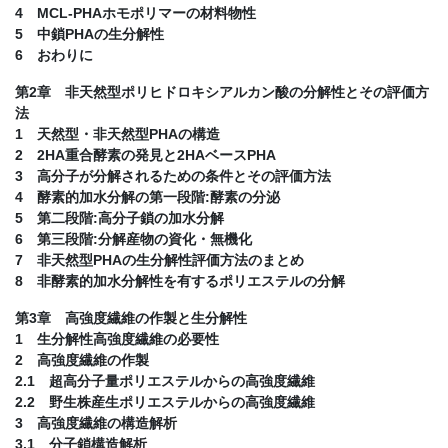
4 MCL-PHAホモポリマーの材料物性
5 中鎖PHAの生分解性
6 おわりに
第2章 非天然型ポリヒドロキシアルカン酸の分解性とその評価方
法
1 天然型・非天然型PHAの構造
2 2HA重合酵素の発見と2HAベースPHA
3 高分子が分解されるための条件とその評価方法
4 酵素的加水分解の第一段階:酵素の分泌
5 第二段階:高分子鎖の加水分解
6 第三段階:分解産物の資化・無機化
7 非天然型PHAの生分解性評価方法のまとめ
8 非酵素的加水分解性を有するポリエステルの分解
第3章 高強度繊維の作製と生分解性
1 生分解性高強度繊維の必要性
2 高強度繊維の作製
2.1 超高分子量ポリエステルからの高強度繊維
2.2 野生株産生ポリエステルからの高強度繊維
3 高強度繊維の構造解析
3.1 分子鎖構造解析