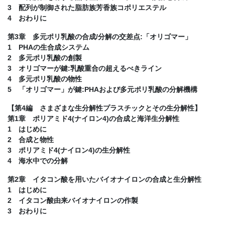
3 配列が制御された脂肪族芳香族コポリエステル
4 おわりに
第3章 多元ポリ乳酸の合成/分解の交差点:「オリゴマー」
1 PHAの生合成システム
2 多元ポリ乳酸の創製
3 オリゴマーが鍵:乳酸重合の超えるべきライン
4 多元ポリ乳酸の物性
5 「オリゴマー」が鍵:PHAおよび多元ポリ乳酸の分解機構
【第4編 さまざまな生分解性プラスチックとその生分解性】
第1章 ポリアミド4(ナイロン4)の合成と海洋生分解性
1 はじめに
2 合成と物性
3 ポリアミド4(ナイロン4)の生分解性
4 海水中での分解
第2章 イタコン酸を用いたバイオナイロンの合成と生分解性
1 はじめに
2 イタコン酸由来バイオナイロンの作製
3 おわりに