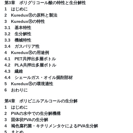
第3章 ポリグリコール酸の特性と生分解性
1 はじめに
2 KureduxⓇの原料と製法
3 KureduxⓇの特性
3.1 基本特性
3.2 生分解性
3.3 機械特性
3.4 ガスバリア性
4 KureduxⓇの用途例
4.1 PET共押出多層ボトル
4.2 PLA共押出多層ボトル
4.3 繊維
4.4 シェールガス・オイル掘削部材
5 KureduxⓇの環境適性
6 おわりに
第4章 ポリビニルアルコールの生分解
1 はじめに
2 PVAの水中での生分解機構
3 固体状PVAの生分解
4 褐色腐朽菌・キチリメンタケによるPVA生分解
5 まとめ