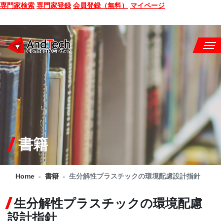
専門家検索
専門家登録
会員登録（無料）
マイページ
SEMINAR
BOOK
CONSULTING
SERVICE
書籍
COMPANY
Home
書籍
生分解性プラスチックの環境配慮設計指針
Q&A
生分解性プラスチックの環境配慮
SITE MAP
設計指針