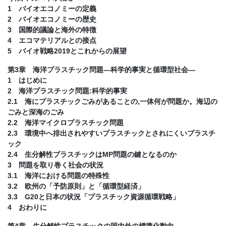
1 バイオエコノミーの定義
2 バイオエコノミーの歴史
3 国際的議論と海外の特徴
4 エコマテリアルとの接点
5 バイオ戦略2019とこれからの展望
第3章 海洋プラスチック問題―科学的事実と循環型社会―
1 はじめに
2 海洋プラスチック問題:科学的事実
2.1 海にプラスチックごみがあることの,一体何が問題か。海辺の
ごみと深海のごみ
2.2 海洋マイクロプラスチック問題
2.3 環境中へ排出されやすいプラスチックとされにくいプラスチ
ック
2.4 生分解性プラスチックはMP問題の鍵となるのか
3 問題を取り巻く社会の状況
3.1 海洋における問題の特殊性
3.2 欧州の「予防原則」と「循環型経済」
3.3 G20と日本の状況「プラスチック資源循環戦略」
4 おわりに
第4章 生分解性プラスチックの国内外の標準化動向