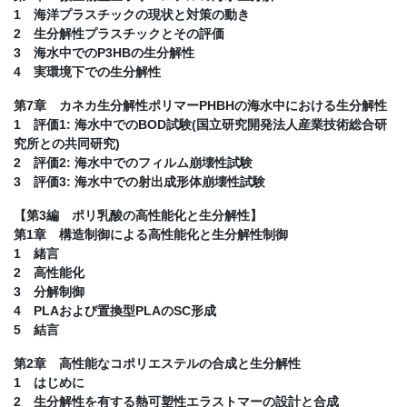
1 海洋プラスチックの現状と対策の動き
2 生分解性プラスチックとその評価
3 海水中でのP3HBの生分解性
4 実環境下での生分解性
第7章 カネカ生分解性ポリマーPHBHの海水中における生分解性
1 評価1: 海水中でのBOD試験(国立研究開発法人産業技術総合研
究所との共同研究)
2 評価2: 海水中でのフィルム崩壊性試験
3 評価3: 海水中での射出成形体崩壊性試験
【第3編 ポリ乳酸の高性能化と生分解性】
第1章 構造制御による高性能化と生分解性制御
1 緒言
2 高性能化
3 分解制御
4 PLAおよび置換型PLAのSC形成
5 結言
第2章 高性能なコポリエステルの合成と生分解性
1 はじめに
2 生分解性を有する熱可塑性エラストマーの設計と合成