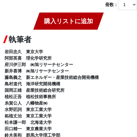
冊数：
購入リストに追加
執筆者
岩田忠久 東京大学
阿部英喜 理化学研究所
府川伊三郎 ㈱旭リサーチセンター
新井喜博 ㈱旭リサーチセンター
藤島義之 新エネルギー・産業技術総合開発機構
島村道代 海洋研究開発機構
国岡正雄 産業技術総合研究所
植松正吾 植松技術事務所
糸賀公人 八幡物産㈱
水野匠詞 東京工業大学
柘植丈治 東京工業大学
松本謙一郎 北海道大学
田口精一 東京農業大学
鈴木美和 群馬大学理工学部