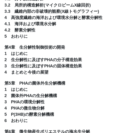
3.2 局所的構造解析(マイクロビームX線回折)
3.3 繊維内部の非破壊的観察(X線トモグラフィー)
4 高強度繊維の海洋および環境水分解と酵素分解性
4.1 海洋および環境水分解
4.2 酵素分解性
5 おわりに
第4章 生分解性制御技術の開発
1 はじめに
2 生分解性に及ぼすPHAの分子構造効果
3 生分解性に及ぼすPHAの固体構造効果
4 まとめと今後の展望
第5章 PHAの菌体外生分解機構
1 はじめに
2 菌体外PHAの生分解機構
3 PHAの環境分解性
4 PHAの微生物分解
5 P(3HB)の酵素分解機構
6 おわりに
第6章 微生物産生ポリエステルの海水生分解