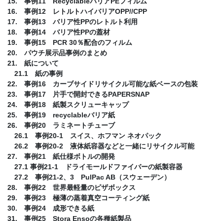
15. 事例11 RecyclableバリアPEフィルム
16. 事例12 レトルトハイバリアOPP//CPP
17. 事例13 バリア性PPのレトルト利用
18. 事例14 バリア性PPの蓋材
19. 事例15 PCR 30％配合のフィルム
20. パウチ展示品事例のまとめ
21. 紙について
21.1 紙の事例
22. 事例16 カーブサイドリサイクル可能な紙ベースの包装
23. 事例17 片手で開封できるPAPERSNAP
24. 事例18 紙製スクリューキャップ
25. 事例19 recyclableバリア紙
26. 事例20 ラミネートチューブ
26.1 事例20-1 スイス、ホフマン ネオパック
26.2 事例20-2 液体紙容器などと一緒にリサイクル可能
27. 事例21 紙仕様ボトルの開発
27.1 事例21-1 ドライモールドファイバーの紙製容器
27.2 事例21-2、3 PulPac AB（スウェーデン）
28. 事例22 世界最軽量のピザボックス
29. 事例23 極薄の蒸着真空コーティング紙
30. 事例24 成形できる紙
31. 事例25 Stora Ensoの各種紙製品