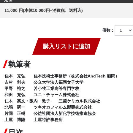
11,000 円(本体10,000円+消費税、送料込)
冊数：
購入リストに追加
執筆者
住本 充弘 住本技術士事務所（株式会社AndTech 顧問）
吉村 利夫 公立大学法人福岡女子大学
甲野 裕之 苫小牧工業高等専門学校
和田 充弘 ユニ・チャーム株式会社
仁木 英文・阪内 敦子 三菱ケミカル株式会社
北嶋 研一 ツキオカフィルム製薬株式会社
片岡 正樹 公益社団法人新化学技術推進協会
土屋 博隆 土屋特許事務所
目次