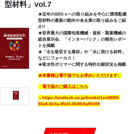
型材料」vol.7
CONTACT
★近年のSDGｓへの取り組みを中心に環境配慮
型材料の最新の動向や各企業の取り組みをご紹
介!!
★世界最大の国際包装機械・資材・製菓機械の
総合展示会、「インターパック」の報告レポー
トを掲載
★「水を吸収する素材」や「水に溶ける材料」
などにフォーカス！
★吸水性ポリマーに関する特許出願状況も掲載
★本書籍は電子版でもお求めいただけます。
電子版のご購入はこちら
→https://andtech.co.jp/books/1ee58f09-
50e6-6b3a-85d3-064fb9a95405