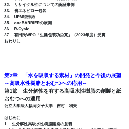
32. リサイクル性についての認証事例
33. 省エネピロー包装
34. UPM特殊紙
35. oneBARRIERの展開
36. R-Cycle
37. 有田氏WPO「生涯包装功労賞」（2023年度）受賞
おわりに
第2章 「水を吸収する素材」の開発と今後の展望
～高吸水性樹脂とおむつへの応用～
第1節 生分解性を有する高吸水性樹脂の創製と紙
おむつへの適用
公立大学法人福岡女子大学 吉村 利夫
はじめに
1. 生分解性高吸水性樹脂開発の意義