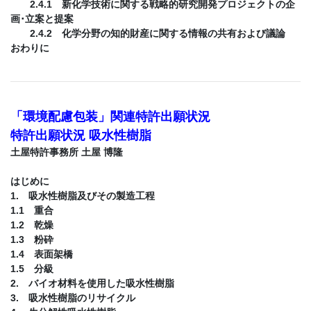
2.4.1 新化学技術に関する戦略的研究開発プロジェクトの企
画･立案と提案
2.4.2 化学分野の知的財産に関する情報の共有および議論
おわりに
「環境配慮包装」関連特許出願状況
特許出願状況 吸水性樹脂
土屋特許事務所 土屋 博隆
はじめに
1. 吸水性樹脂及びその製造工程
1.1 重合
1.2 乾燥
1.3 粉砕
1.4 表面架橋
1.5 分級
2. バイオ材料を使用した吸水性樹脂
3. 吸水性樹脂のリサイクル