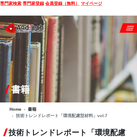
専門家検索
専門家登録
会員登録（無料）
マイページ
SEMINAR
BOOK
CONSULTING
SERVICE
書籍
COMPANY
Home
書籍
Q&A
技術トレンドレポート「環境配慮型材料」vol.7
SITE MAP
技術トレンドレポート「環境配慮