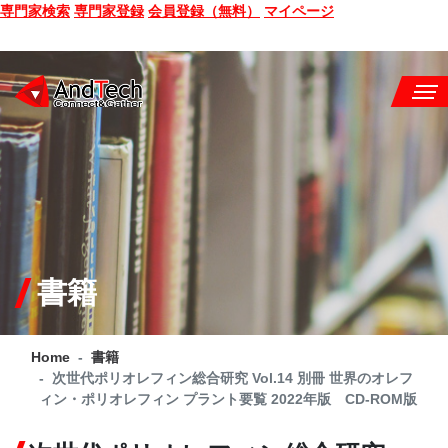
専門家検索
専門家登録
会員登録（無料）
マイページ
SEMINAR
BOOK
CONSULTING
SERVICE
書籍
COMPANY
Home
書籍
Q&A
次世代ポリオレフィン総合研究 Vol.14 別冊 世界のオレフ
ィン・ポリオレフィン プラント要覧 2022年版 CD-ROM版
SITE MAP