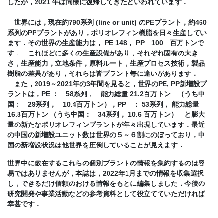
したが，2021 年は同様に復帰してきたといわれています．
世界には，現在約790系列 (line or unit) のPEプラント，約460
系列のPPプラントがあり，ポリオレフィン樹脂を日々生産してい
ます．その世界の生産能力は， PE 148， PP 100 百万トンで
す． これほどに多くの生産設備があり，それぞれ固有の大き
さ，生産能力，立地条件，原料ルート，生産プロセス技術，製品
樹脂の差異があり，それらは皆プラント毎に違いがあります．
また，2019～2021年の3年間を見ると，世界のPE, PP新増設プ
ラントは，PE ： 58系列， 能力総量 21.2百万トン （うち中
国： 29系列， 10.4百万トン），PP ： 53系列， 能力総量
16.8百万トン （うち中国： 34系列， 10.6 百万トン） と膨大
量の新たなポリオレフィンプラントが年々出現しています．最近
の中国の新増設ユニット数は世界の５～６割にのぼっており，中
国の新増設状況は他世界を圧倒していることが見えます．
世界中に散在するこれらの個別プラントの情報を集約するのは容
易ではありませんが，本誌は，2022年1月までの情報を収集選択
し，できるだけ信頼のおける情報をもとに編集しました．今後の
研究開発や事業活動などの参考資料として役立てていただければ
幸甚です．