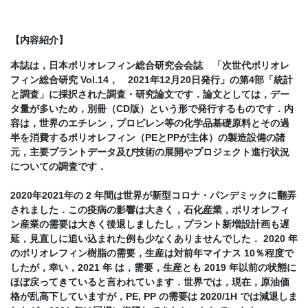
【内容紹介】
本誌は，日本ポリオレフィン総合研究会会誌 「次世代ポリオレ
フィン総合研究 Vol.14， 2021年12月20日発行」の第4部「統計
と調査」に採択された調査・研究論文です．論文としては，デー
タ量が多いため，別冊（CD版）という形で発行するものです．内
容は，世界のエチレン，プロピレン等の化学品基礎原料とその過
半を消費するポリオレフィン（PEとPPが主体）の製造設備の諸
元，主要プラントデータ及び技術の展開やプロジェクト進行状況
についての調査です．
2020年2021年の 2 年間は世界が新型コロナ・パンデミックに翻弄
されました．この疫病の影響は大きく，石化産業，ポリオレフィ
ン産業の需要は大きく後退しましたし，プラント新増設計画も遅
延，見直しに追い込まれた例も少なくありませんでした． 2020 年
のポリオレフィン樹脂の需要，生産は対前年マイナス 10％程度で
したが，幸い，2021 年 は，需要，生産とも 2019 年以前の状態に
ほぼ戻ってきていると言われています．世界では，現在，原油価
格が乱高下していますが，PE, PP の需要は 2020/1H では減退しま