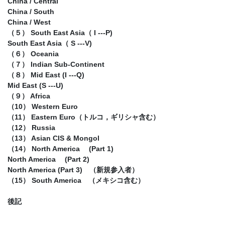
China / Central
China / South
China / West
（５） South East Asia（ I ---P)
South East Asia（ S ---V)
（６） Oceania
（７） Indian Sub-Continent
（８） Mid East (I ---Q)
Mid East (S ---U)
（９） Africa
（10） Western Euro
（11） Eastern Euro（トルコ，ギリシャ含む）
（12） Russia
（13） Asian CIS & Mongol
（14） North America (Part 1)
North America (Part 2)
North America (Part 3) （新規参入者）
（15） South America （メキシコ含む）
後記