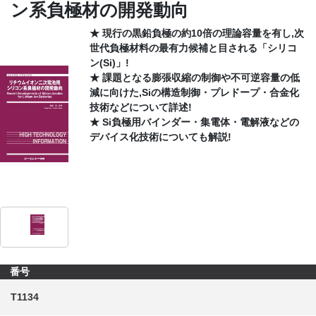
ン系負極材の開発動向
CONTACT
★ 現行の黒鉛負極の約10倍の理論容量を有し,次
世代負極材料の最有力候補と目される「シリコ
ン(Si)」!
★ 課題となる膨張収縮の制御や不可逆容量の低
減に向けた,Siの構造制御・プレドープ・合金化
技術などについて詳述!
★ Si負極用バインダー・集電体・電解液などの
デバイス化技術についても解説!
番号
T1134