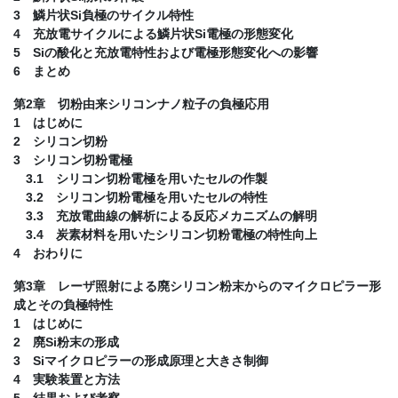
3 鱗片状Si負極のサイクル特性
4 充放電サイクルによる鱗片状Si電極の形態変化
5 Siの酸化と充放電特性および電極形態変化への影響
6 まとめ
第2章 切粉由来シリコンナノ粒子の負極応用
1 はじめに
2 シリコン切粉
3 シリコン切粉電極
3.1 シリコン切粉電極を用いたセルの作製
3.2 シリコン切粉電極を用いたセルの特性
3.3 充放電曲線の解析による反応メカニズムの解明
3.4 炭素材料を用いたシリコン切粉電極の特性向上
4 おわりに
第3章 レーザ照射による廃シリコン粉末からのマイクロピラー形
成とその負極特性
1 はじめに
2 廃Si粉末の形成
3 Siマイクロピラーの形成原理と大きさ制御
4 実験装置と方法
5 結果および考察