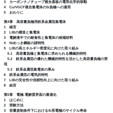
3 カーボンナノチューブ複合基板の電気化学的挙動
4 Cu/VGCF複合集電体のSi負極への適用
5 おわりに
第4章 高容量負極用鉄系金属箔集電体
1 緒言
2 LIBの構造と集電体
3 電解液中での耐食性と集電体の候補材料
4 Niめっき鋼板の諸特性
5 LIBの高エネルギー密度化に向けた取り組み
5.1 高容量負極と集電体に求められる機械的特性
5.2 鉄系金属箔の優れた機械的特性を活かした高容量負極の実
現
5.3 鉄系金属箔集電体の厚み
6 鉄系金属箔の電気的特性
7 LIBの安全性や信頼性向上に向けた取り組み
8 結言
第5章 電極-電解質界面の最適化
1 はじめに
2 実験方法
3 容量規制条件下におけるSi系電極のサイクル寿命