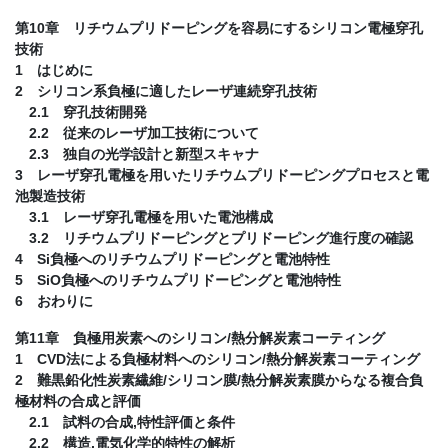
第10章 リチウムプリドーピングを容易にするシリコン電極穿孔
技術
1 はじめに
2 シリコン系負極に適したレーザ連続穿孔技術
2.1 穿孔技術開発
2.2 従来のレーザ加工技術について
2.3 独自の光学設計と新型スキャナ
3 レーザ穿孔電極を用いたリチウムプリドーピングプロセスと電
池製造技術
3.1 レーザ穿孔電極を用いた電池構成
3.2 リチウムプリドーピングとプリドーピング進行度の確認
4 Si負極へのリチウムプリドーピングと電池特性
5 SiO負極へのリチウムプリドーピングと電池特性
6 おわりに
第11章 負極用炭素へのシリコン/熱分解炭素コーティング
1 CVD法による負極材料へのシリコン/熱分解炭素コーティング
2 難黒鉛化性炭素繊維/シリコン膜/熱分解炭素膜からなる複合負
極材料の合成と評価
2.1 試料の合成,特性評価と条件
2.2 構造,電気化学的特性の解析