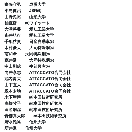
齋藤守弘 成蹊大学
小島健治 JSR㈱
山野晃裕 山形大学
杣直彦 ㈱ワイヤード
大澤善美 愛知工業大学
糸井弘行 愛知工業大学
千葉啓貴 日産自動車㈱
木村優太 大同特殊鋼㈱
南和希 大同特殊鋼㈱
森井浩一 大同特殊鋼㈱
中山剛成 宇部興産㈱
向井孝志 ATTACCATO合同会社
池内勇太 ATTACCATO合同会社
山下直人 ATTACCATO合同会社
坂本太地 ATTACCATO合同会社
木下智博 ㈱本田技術研究所
髙橋牧子 ㈱本田技術研究所
田名網潔 ㈱本田技術研究所
青柳真太郎 ㈱本田技術研究所
清水雅裕 信州大学
新井進 信州大学