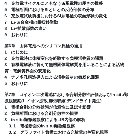
4 充放電サイクルにともなうSi系電極の厚さの推移
5 電極断面におけるSiとLiとの反応部位の分布
6 充放電試験前後におけるSi系電極の表面形状の変化
7 Li-Si合金相の相転移挙動
8 Li+拡散係数の違い
9 おわりに
第6章 固体電池へのシリコン負極の適用
1 はじめに
2 充放電時に体積変化を経験する負極活物質の課題
3 有機電解液に替えて無機固体電解質を用いることによる活物
質・電解質界面の安定化
4 ナノ多孔構造導入による活物質材の微粉化回避
5 おわりに
第7章 Liイオン二次電池における合剤分散性評価およびin situ顕
微鏡観察(Liイオン拡散,膨張収縮,デンドライト発生)
1 電極合剤の分散状態が信頼性に及ぼす影響
2 負極断面における合剤分散性の観察
3 in situ顕微鏡観察によるLIB内部の解析
3. 1 電極断面のin situ顕微鏡観察
3. 2 グラファイト負極における充放電の色変化観察