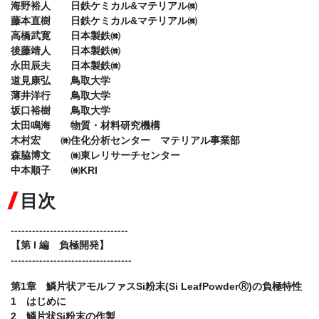
海野裕人 日鉄ケミカル&マテリアル㈱
藤本直樹 日鉄ケミカル&マテリアル㈱
高橋武寛 日本製鉄㈱
後藤靖人 日本製鉄㈱
永田辰夫 日本製鉄㈱
道見康弘 鳥取大学
薄井洋行 鳥取大学
坂口裕樹 鳥取大学
太田鳴海 物質・材料研究機構
木村宏 ㈱住化分析センター マテリアル事業部
森脇博文 ㈱東レリサーチセンター
中本順子 ㈱KRI
目次
---------------------------------
【第 I 編 負極開発】
----------------------------------
第1章 鱗片状アモルファスSi粉末(Si LeafPowderⓇ)の負極特性
1 はじめに
2 鱗片状Si粉末の作製