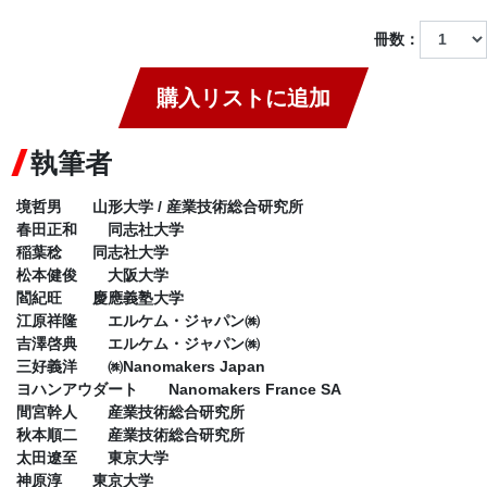
冊数：
購入リストに追加
執筆者
境哲男 山形大学 / 産業技術総合研究所
春田正和 同志社大学
稲葉稔 同志社大学
松本健俊 大阪大学
閻紀旺 慶應義塾大学
江原祥隆 エルケム・ジャパン㈱
吉澤啓典 エルケム・ジャパン㈱
三好義洋 ㈱Nanomakers Japan
ヨハンアウダート Nanomakers France SA
間宮幹人 産業技術総合研究所
秋本順二 産業技術総合研究所
太田遼至 東京大学
神原淳 東京大学