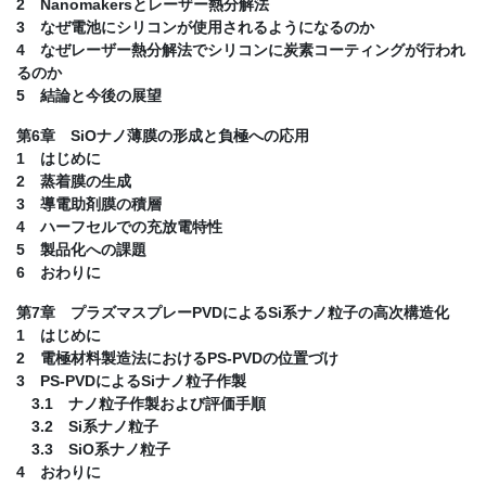
2 Nanomakersとレーザー熱分解法
3 なぜ電池にシリコンが使用されるようになるのか
4 なぜレーザー熱分解法でシリコンに炭素コーティングが行われ
るのか
5 結論と今後の展望
第6章 SiOナノ薄膜の形成と負極への応用
1 はじめに
2 蒸着膜の生成
3 導電助剤膜の積層
4 ハーフセルでの充放電特性
5 製品化への課題
6 おわりに
第7章 プラズマスプレーPVDによるSi系ナノ粒子の高次構造化
1 はじめに
2 電極材料製造法におけるPS-PVDの位置づけ
3 PS-PVDによるSiナノ粒子作製
3.1 ナノ粒子作製および評価手順
3.2 Si系ナノ粒子
3.3 SiO系ナノ粒子
4 おわりに