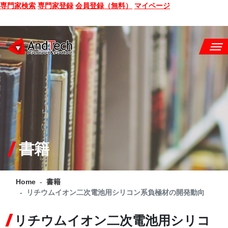
専門家検索
専門家登録
会員登録（無料）
マイページ
SEMINAR
BOOK
CONSULTING
SERVICE
書籍
COMPANY
Home
書籍
Q&A
リチウムイオン二次電池用シリコン系負極材の開発動向
SITE MAP
リチウムイオン二次電池用シリコ