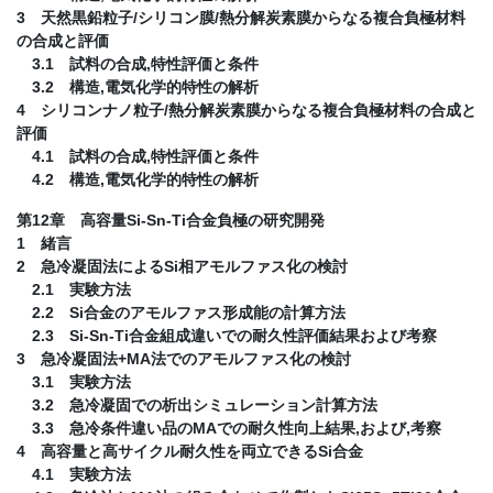
3 天然黒鉛粒子/シリコン膜/熱分解炭素膜からなる複合負極材料
の合成と評価
3.1 試料の合成,特性評価と条件
3.2 構造,電気化学的特性の解析
4 シリコンナノ粒子/熱分解炭素膜からなる複合負極材料の合成と
評価
4.1 試料の合成,特性評価と条件
4.2 構造,電気化学的特性の解析
第12章 高容量Si-Sn-Ti合金負極の研究開発
1 緒言
2 急冷凝固法によるSi相アモルファス化の検討
2.1 実験方法
2.2 Si合金のアモルファス形成能の計算方法
2.3 Si-Sn-Ti合金組成違いでの耐久性評価結果および考察
3 急冷凝固法+MA法でのアモルファス化の検討
3.1 実験方法
3.2 急冷凝固での析出シミュレーション計算方法
3.3 急冷条件違い品のMAでの耐久性向上結果,および,考察
4 高容量と高サイクル耐久性を両立できるSi合金
4.1 実験方法