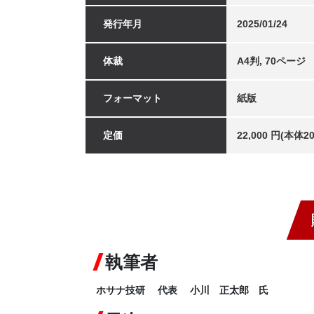
発行年月
2025/01/24
体裁
A4判, 70ページ
フォーマット
紙版
定価
22,000 円(本体
執筆者
ホサナ技研 代表 小川 正太郎 氏