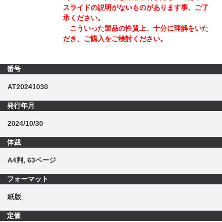
スライドの説明がないものがあります事、ご了
承ください。
こういった製品の性質上、十分に理解をいた
だき、ご購入をご検討ください。
番号
AT20241030
発行年月
2024/10/30
体裁
A4判, 63ページ
フォーマット
紙版
定価