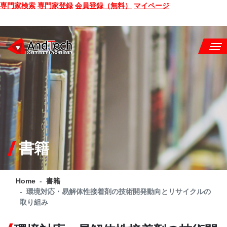
専門家検索
専門家登録
会員登録（無料）
マイページ
SEMINAR
BOOK
CONSULTING
SERVICE
書籍
COMPANY
Home
書籍
Q&A
環境対応・易解体性接着剤の技術開発動向とリサイクルの
取り組み
SITE MAP