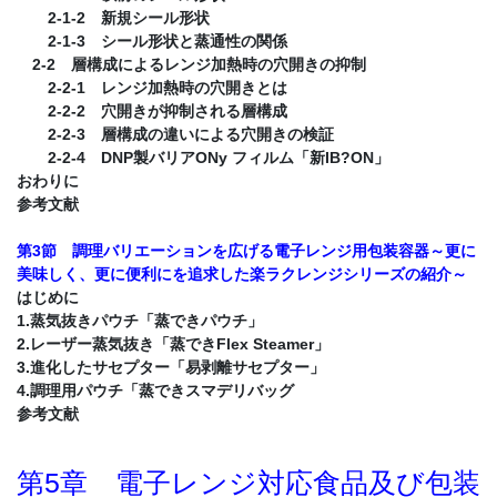
2-1-2 新規シール形状
2-1-3 シール形状と蒸通性の関係
2-2 層構成によるレンジ加熱時の穴開きの抑制
2-2-1 レンジ加熱時の穴開きとは
2-2-2 穴開きが抑制される層構成
2-2-3 層構成の違いによる穴開きの検証
2-2-4 DNP製バリアONy フィルム「新IB?ON」
おわりに
参考文献
第3節 調理バリエーションを広げる電子レンジ用包装容器～更に
美味しく、更に便利にを追求した楽ラクレンジシリーズの紹介～
はじめに
1.蒸気抜きパウチ「蒸できパウチ」
2.レーザー蒸気抜き「蒸できFlex Steamer」
3.進化したサセプター「易剥離サセプター」
4.調理用パウチ「蒸できスマデリバッグ
参考文献
第5章 電子レンジ対応食品及び包装