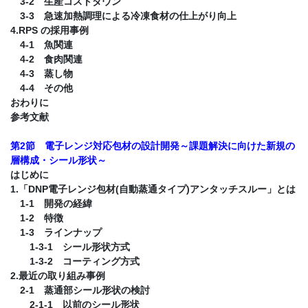
3-2 生産コストダウン
3-3 急速加熱調理による冷凍食材の仕上がり向上
4.RPS の採用事例
4-1 魚関連
4-2 食肉関連
4-3 蒸し物
4-4 その他
おわりに
参考文献
第2節 電子レンジ対応包材の設計開発～課題解決に向けた新規の
層構成・シール形状～
はじめに
1.「DNP電子レンジ包材(自動蒸通タイプ)アンタッチスルー」とは
1-1 開発の経緯
1-2 特徴
1-3 ラインナップ
1-3-1 シール形状方式
1-3-2 コーティング方式
2.最近の取り組み事例
2-1 蒸通部シール形状の検討
2-1-1 以前のシール形状