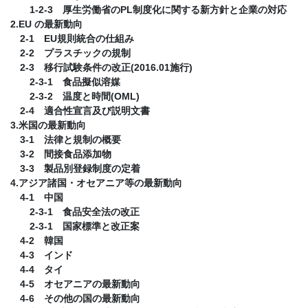
1-2-3 厚生労働省のPL制度化に関する新方針と企業の対応
2.EU の最新動向
2-1 EU規則統合の仕組み
2-2 プラスチックの規制
2-3 移行試験条件の改正(2016.01施行)
2-3-1 食品擬似溶媒
2-3-2 温度と時間(OML)
2-4 適合性宣言及び説明文書
3.米国の最新動向
3-1 法律と規制の概要
3-2 間接食品添加物
3-3 製品別登録制度の定着
4.アジア諸国・オセアニア等の最新動向
4-1 中国
2-3-1 食品安全法の改正
2-3-1 国家標準と改正案
4-2 韓国
4-3 インド
4-4 タイ
4-5 オセアニアの最新動向
4-6 その他の国の最新動向