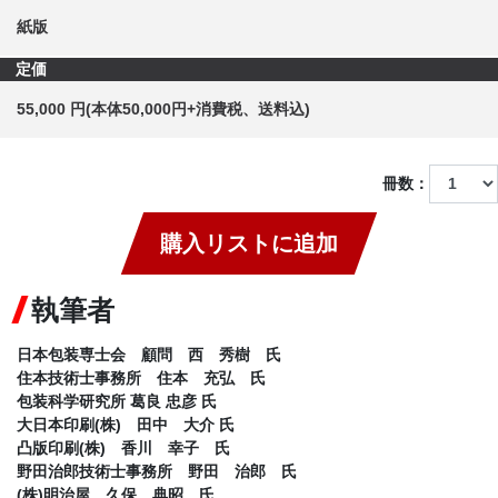
紙版
定価
55,000 円(本体50,000円+消費税、送料込)
冊数：
購入リストに追加
執筆者
日本包装専士会 顧問 西 秀樹 氏
住本技術士事務所 住本 充弘 氏
包装科学研究所 葛良 忠彦 氏
大日本印刷(株) 田中 大介 氏
凸版印刷(株) 香川 幸子 氏
野田治郎技術士事務所 野田 治郎 氏
(株)明治屋 久保 典昭 氏