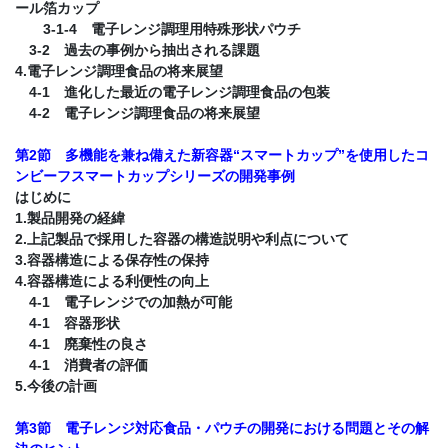
ール箔カップ
3-1-4 電子レンジ調理用特殊形状パウチ
3-2 過去の事例から抽出される課題
4.電子レンジ調理食品の将来展望
4-1 進化した最近の電子レンジ調理食品の包装
4-2 電子レンジ調理食品の将来展望
第2節 多機能を兼ね備えた新容器“スマートカップ”を使用したコ
ンビーフスマートカップシリーズの開発事例
はじめに
1.製品開発の経緯
2.上記製品で採用した容器の構造説明や利点について
3.容器構造による保存性の保持
4.容器構造による利便性の向上
4-1 電子レンジでの加熱が可能
4-1 容器形状
4-1 廃棄性の良さ
4-1 消費者の評価
5.今後の計画
第3節 電子レンジ対応食品・パウチの開発における問題とその解