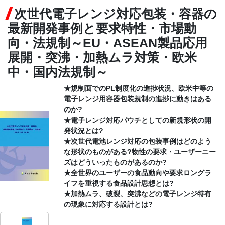
次世代電子レンジ対応包装・容器の
CONTACT
最新開発事例と要求特性・市場動
向・法規制～EU・ASEAN製品応用
展開・突沸・加熱ムラ対策・欧米
中・国内法規制～
★規制面でのPL制度化の進捗状況、欧米中等の
電子レンジ用容器包装規制の進捗に動きはある
のか?
★電子レンジ対応パウチとしての新規形状の開
発状況とは?
★次世代電池レンジ対応の包装事例はどのよう
な形状のものがある?物性の要求・ユーザーニー
ズはどういったものがあるのか?
★全世界のユーザーの食品動向や要求ロングラ
イフを重視する食品設計思想とは?
★加熱ムラ、破裂、突沸などの電子レンジ特有
の現象に対応する設計とは?