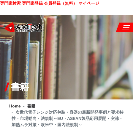
専門家検索
専門家登録
会員登録（無料）
マイページ
SEMINAR
BOOK
CONSULTING
SERVICE
書籍
COMPANY
Home
書籍
Q&A
次世代電子レンジ対応包装・容器の最新開発事例と要求特
性・市場動向・法規制～EU・ASEAN製品応用展開・突沸・
SITE MAP
加熱ムラ対策・欧米中・国内法規制～