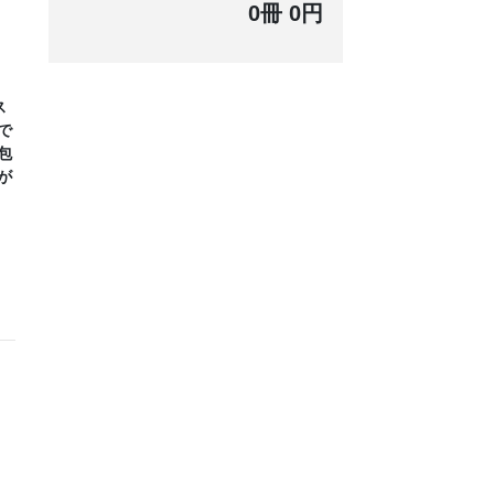
0冊 0円
ス
で
包
が