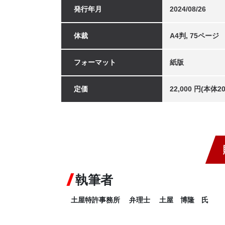
発行年月
2024/08/26
体裁
A4判, 75ページ
フォーマット
紙版
定価
22,000 円(本体
執筆者
土屋特許事務所 弁理士 土屋 博隆 氏