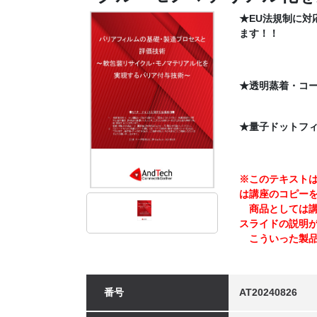
★EU法規制に対
ます！！
★透明蒸着・コー
★量子ドットフ
※このテキストは
は講座のコピー
商品としては講師
スライドの説明
こういった製品
番号
AT20240826