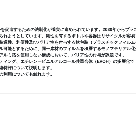
を促進するための法制化が着実に進められています。2030年からプラ
られようとしています。剛性を有するボトルや容器はリサイクルが容易
装適性、利便性及びバリア性を付与する軟包装（プラスチックフィルム
ル可能とするために、同一素材のフィルムを積層するモノマテリアル化
アルミ箔を使用しない構成において、バリア性の付与が課題です。
ィング、エチレンービニルアルコール共重合体（EVOH）の多層化で
連特許について説明します。
の利用についても触れます。