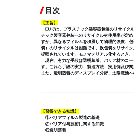
目次
【
主旨
】
EUでは、プラスチック製容器包装のリサイクル
チック製容器包装へのリサイクル材使用率が定め
すが、異なるフィルムを積層して物理的強度、包
装）のリサイクルは困難です。軟包装をリサイク
提唱されています。モノマテリアル化するとき、
現在、有力な手段は透明蒸着、バリア材のコーテ
す。これら手段の実力、製造方法、実用例及び関
また、透明蒸着のディスプレイ分野、太陽電池へ
【
習得できる知識
】
①バリアフィルム製造の基礎
②バリア付与技術に関する知識
③透明蒸着