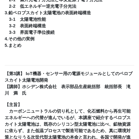
2-2 低エネルギー逆光電子分光法
3.鉛ペロブスカイト太陽電池の表面終端構造
3-1 太陽電池性能
3-2 表面終端構造
3-3 界面電子準位接続
4.その他の実例
5.まとめ
【第3講】 IoT機器・センサー用の電源モジュールとしてのペロブ
スカイト太陽電池開発
【講師】ホシデン株式会社 表示部品生産統括部 統括部長 滝
川 満 氏
【主旨】
カーボンニュートラルの切り札として、化石燃料から再生可能
エネルギーへの代替が進んでいるが、本講座で紹介するペロブス
カイト太陽電池は、既存のシリコン型太陽電池に比べ、鉱物資源
に依らず、また低温プロセスで製造可能であるため、真に環境対
策となりうる次世代型太陽電池の本命と言われ、各国で開発が進