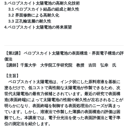
3.ペロブスカイト太陽電池の高耐久化技術
3.1 ペロブスカイト結晶の組成と耐久性
3.2 界面修飾による高耐久化
3.3 正孔輸送層の耐久性
4.ペロブスカイト太陽電池の将来展望
【第2講】 ペロブスカイト太陽電池の表面構造・界面電子構造の評
価法
【講師】千葉大学 大学院工学研究院 教授 吉田 弘幸 氏
【主旨】
ペロブスカイト太陽電池は、インク状にした原料溶液を基板に
塗るだけで、低コストで高性能な太陽電池が作製できるため、次
世代太陽電池の最有力候補とされています。最近の研究で表面構
造(表面終端)によって太陽電池の性能や耐久性が左右されることが
明らかになり、表面終端を制御する表面処理法のニーズが高まっ
ています。しかし、溶液法で作製した薄膜の表面構造の評価は困
難でした。本講座では、電子分光法を使った表面評価法と電子準
位の測定法を紹介します。