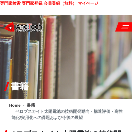
専門家検索
専門家登録
会員登録（無料）
マイページ
SEMINAR
BOOK
CONSULTING
SERVICE
書籍
COMPANY
Home
書籍
Q&A
ペロブスカイト太陽電池の技術開発動向・構造評価・高性
能化/実用化への課題および今後の展望
SITE MAP