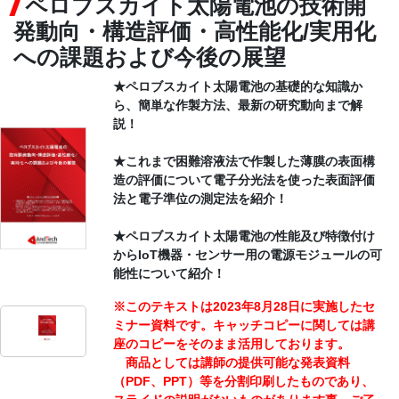
ペロブスカイト太陽電池の技術開
発動向・構造評価・高性能化/実用化
CONTACT
への課題および今後の展望
★ペロブスカイト太陽電池の基礎的な知識か
ら、簡単な作製方法、最新の研究動向まで解
説！
★これまで困難溶液法で作製した薄膜の表面構
造の評価について電子分光法を使った表面評価
法と電子準位の測定法を紹介！
★ペロブスカイト太陽電池の性能及び特徴付け
からIoT機器・センサー用の電源モジュールの可
能性について紹介！
※このテキストは2023年8月28日に実施したセ
ミナー資料です。キャッチコピーに関しては講
座のコピーをそのまま活用しております。
商品としては講師の提供可能な発表資料
（PDF、PPT）等を分割印刷したものであり、