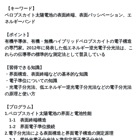
【キーワード】
ペロブスカイト太陽電池の表面終端、表面パッシベーション、エ
ネルギーバンド
【ポイント】
有機半導体、有機・無機ハイブリッドペロブスカイトの電子構造
の専門家。2012年に発表した低エネルギー逆光電子分光法は、こ
れらの伝導帯の標準的な測定法として普及している
【習得できる知識】
・界面構造、表面終端などの基本的な知識
・電子準位についての知識
・光電子分光法、低エネルギー逆光電子分光法などの電子分光法
の原理と使い方
【プログラム】
1.ペロブスカイト太陽電池の界面と電池性能
1-1 表面終端構造
1-2 界面電子準位接続
2.電子分光法による表面構造と界面電子構造の測定原理
2-1 紫外光電子分光法と準安定原子電子分光法