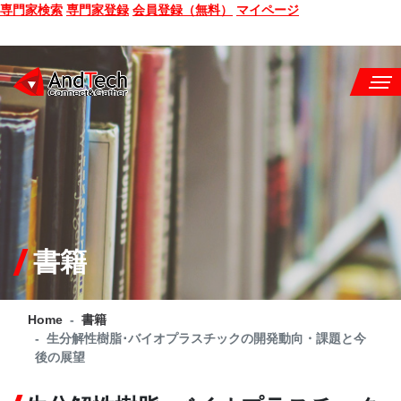
専門家検索
専門家登録
会員登録（無料）
マイページ
SEMINAR
BOOK
CONSULTING
SERVICE
書籍
COMPANY
Home
書籍
Q&A
生分解性樹脂･バイオプラスチックの開発動向・課題と今
後の展望
SITE MAP