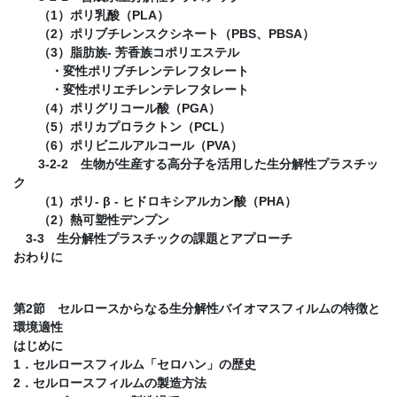
（1）ポリ乳酸（PLA）
（2）ポリブチレンスクシネート（PBS、PBSA）
（3）脂肪族- 芳香族コポリエステル
・変性ポリブチレンテレフタレート
・変性ポリエチレンテレフタレート
（4）ポリグリコール酸（PGA）
（5）ポリカプロラクトン（PCL）
（6）ポリビニルアルコール（PVA）
3-2-2 生物が生産する高分子を活用した生分解性プラスチッ
ク
（1）ポリ- β - ヒドロキシアルカン酸（PHA）
（2）熱可塑性デンプン
3-3 生分解性プラスチックの課題とアプローチ
おわりに
第2節 セルロースからなる生分解性バイオマスフィルムの特徴と
環境適性
はじめに
1．セルロースフィルム「セロハン」の歴史
2．セルロースフィルムの製造方法