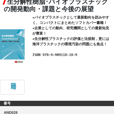
生分解性樹脂･バイオプラスチック
の開発動向・課題と今後の展望
CONTACT
★バイオプラスチックとして最新動向を読みやす
く、コンパクトにまとめたソフトカバー書籍！

★企業としての動向、研究機関としての最新知見
が豊富！

★生分解性プラスチックの評価と法規制，更には
海洋プラスチックの環境汚染の問題にも焦点！

ISBN 978-4-909118-18-9
番号
AND028