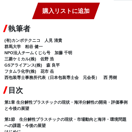
購入リストに追加
執筆者
(有)カンポテクニコ 人見 清貴
群馬大学 粕谷 健一
NPO法人チームくじら号 加藤 千明
三菱ケミカル(株) 佐野 浩
GSアライアンス(株) 森 良平
フタムラ化学(株) 花市 岳
西包装専士事務所代表（日本包装専士会 元会長） 西 秀樹
目次
第1章 生分解性プラスチックの現状・海洋分解性の開発・評価事例
と今後の展望
第1節 生分解性プラスチックの現状・市場動向と海洋・環境問題
への課題・今後の展望
はじめに