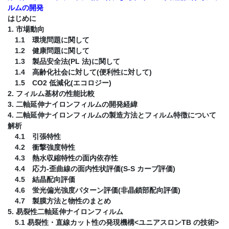
ルムの開発
はじめに
1. 市場動向
1.1 環境問題に関して
1.2 健康問題に関して
1.3 製品安全法(PL 法)に関して
1.4 高齢化社会に対して(便利性に対して)
1.5 CO2 低減化(エコロジー)
2. フィルム基材の性能比較
3. 二軸延伸ナイロンフィルムの開発経緯
4. 二軸延伸ナイロンフィルムの製造方法とフィルム特徴について
解析
4.1 引張特性
4.2 衝撃強度特性
4.3 熱水収縮特性の面内依存性
4.4 応力-歪曲線の面内性状評価(S-S カーブ評価)
4.5 結晶配向評価
4.6 蛍光偏光強度パターン評価(非晶鎖部配向評価)
4.7 製膜方法と物性のまとめ
5. 易裂性二軸延伸ナイロンフィルム
5.1 易裂性・直線カット性の発現機構<ユニアスロンTB の技術>