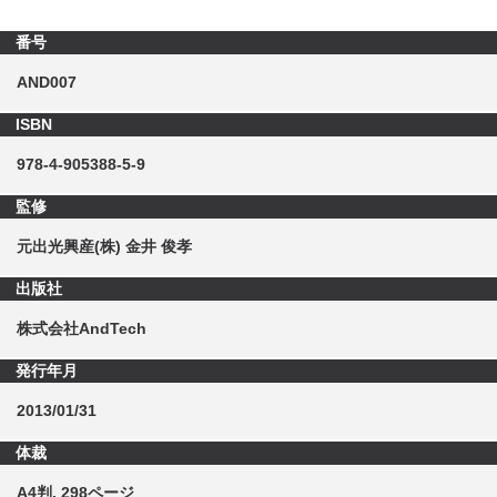
番号
AND007
ISBN
978-4-905388-5-9
監修
元出光興産(株) 金井 俊孝
出版社
株式会社AndTech
発行年月
2013/01/31
体裁
A4判, 298ページ