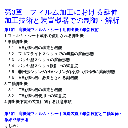
第3章 フィルム加工における延伸
加工技術と装置機器での制御・解析
第1節 高機能フィルム・シート用押出機の最新技術
1.フィルム・シート成形で使用される押出機
2.単軸押出機
2.1 単軸押出機の構造と機能
2.2 フルフライトスクリュでの樹脂の溶融形態
2.3 バリヤ型スクリュの溶融形態
2.4 バリヤ型スクリュ設計上の留意点
2.5 非円形シリンダ(HMシリンダ)を持つ押出機の溶融形態
2.6 単軸押出機に必要とされる副機能
3.二軸押出機
3.1 二軸押出機の構造と機能
3.2 二軸押出機使用上の留意点
4.押出機下流の装置に関する注意事項
第2節 高機能フィルム・シート製造装置の最新技術と二軸延伸・
微細成形技術
はじめに