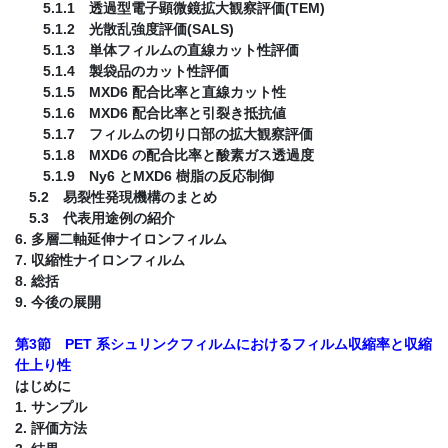
5.1.1 透過型電子顕微鏡拡大観察評価(TEM)
5.1.2 光散乱強度評価(SALS)
5.1.3 単体フィルムの直線カット性評価
5.1.4 製袋品のカット性評価
5.1.5 MXD6 配合比率と直線カット性
5.1.6 MXD6 配合比率と引裂き抵抗値
5.1.7 フィルムの切り口部の拡大観察評価
5.1.8 MXD6 の配合比率と酸素ガス透過度
5.1.9 Ny6 とMXD6 樹脂の反応制御
5.2 易裂性発現機構のまとめ
5.3 代表用途例の紹介
6. 多層二軸延伸ナイロンフィルム
7. 収縮性ナイロンフィルム
8. 総括
9. 今後の展開
第3節 PET 系シュリンクフィルムにおけるフィルム収縮率と収縮
仕上り性
はじめに
1. サンプル
2. 評価方法