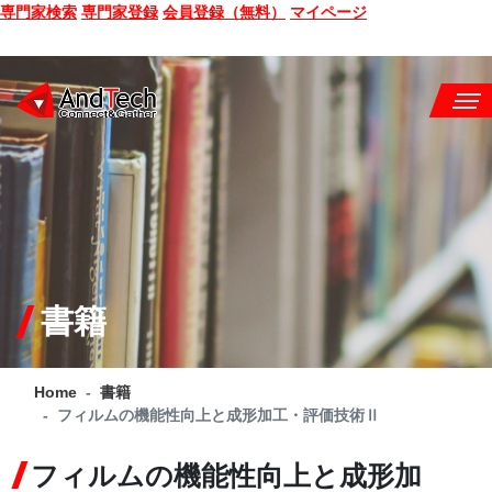
専門家検索
専門家登録
会員登録（無料）
マイページ
SEMINAR
BOOK
CONSULTING
SERVICE
書籍
COMPANY
Home
書籍
Q&A
フィルムの機能性向上と成形加工・評価技術Ⅱ
SITE MAP
フィルムの機能性向上と成形加