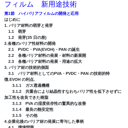
フィルム 新用途技術
第1節 ハイバリアフィルムの開発と応用
はじめに
1. バリア材料の萌芽と発芽
1.1 萌芽
1.2 発芽(35 日の差)
2.各種のバリア性材料の開発
2.1 PVDC・PVA(EVOH)・PAN の誕生
2.2 各種バリア材料の発展・材料の新展開
2.3 各種バリア材料の発展・用途の拡大
3. バリア材の技術的側面
3.1 バリア材料としてのPVA・PVDC・PAN の技術的特
徴.EVOH の利点.
3.1.1 ガス透過機構
3.1.2 共重合により結晶性すなわちバリア性を低下させずに
加工性を改良できた樹脂
3.1.3 PVA の湿度依存性の驚異的な改善
3.1.4 最良の熱安定性
3.1.5 その他
4.企業化後のバリア材の発展に寄与した事柄
4.1 環境問題