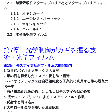
2.1 酸素吸収性アクティブバリア材とアクティブバリアフィル
ム
2.1.1 オキシガード
2.1.2 エージレス・オーマック
2.1.3 オキシキャッチ
2.1.4 エバールAP
2.2 水分吸収性フィルム
第7章 光学制御がカギを握る技
術・光学フィルム
第1節 モスアイ無反射フィルムの開発動向
1.新世代バイオミメティクスの展開
2.蛾の目を模倣したモスアイ反射防止構造
3.バイオミメティクスは自己組織化を工業的に利用する際の最良の
お手本
4.自己組織化現象の適用による大型モスアイ金型の作製
5. 光ナノインプリントによるモスアイフィルム作製
6.反射率と写り込み
7.大型ロール金型を用いた連続賦形