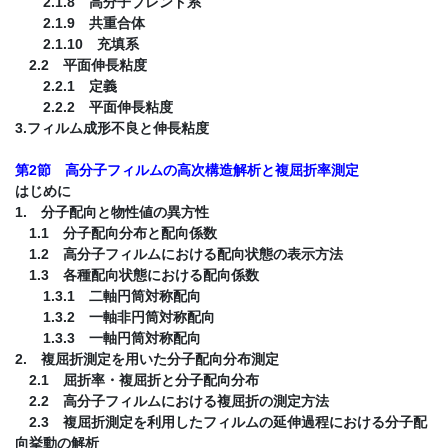
2.1.8 高分子ブレンド系
2.1.9 共重合体
2.1.10 充填系
2.2 平面伸長粘度
2.2.1 定義
2.2.2 平面伸長粘度
3.フィルム成形不良と伸長粘度
第2節 高分子フィルムの高次構造解析と複屈折率測定
はじめに
1. 分子配向と物性値の異方性
1.1 分子配向分布と配向係数
1.2 高分子フィルムにおける配向状態の表示方法
1.3 各種配向状態における配向係数
1.3.1 二軸円筒対称配向
1.3.2 一軸非円筒対称配向
1.3.3 一軸円筒対称配向
2. 複屈折測定を用いた分子配向分布測定
2.1 屈折率・複屈折と分子配向分布
2.2 高分子フィルムにおける複屈折の測定方法
2.3 複屈折測定を利用したフィルムの延伸過程における分子配
向挙動の解析