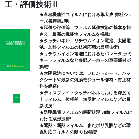
工・評価技術Ⅱ
CONTACT
★各種機能性フィルムにおける集大成!弊社シリ
ーズ書籍第2弾!
★延伸や評価等、フィルム延伸技術の基本を押
さえ、最新の機能性フィルムを掲載!
★タッチパネル、リチウムイオン電池、太陽電
池、加飾フィルムの技術応用の最新技術!
★リチウムイオン電池におけるセパレータ,ラミ
ネートフィルムなど各部メーカーの重要部材が
掲載!
★太陽電池においては、フロントシート、バッ
クシートや最新の薄膜モジュール部材・封止材
料を網羅!
★ディスプレイ・タッチパネルにおける輝度向
上フィルム、位相差、無反射フィルムなどの最
新状況!
★透明導電フィルムの最新状況!加飾フィルムに
おける成形技術!
★遮熱・断熱フィルム、またポリ乳酸などの環
境対応フィルムの動向も網羅!