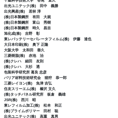
千歳科学技術大学 谷尾 宣久
出光ユニテック(株) 田中 義勝
出光興産(株) 若林 淳
(株)日本製鋼所 有田 大就
(株)日本製鋼所 富山 秀樹
(株)日本製鋼所 時久 昌吉
旭化成(株) 吉野 彰
東レバッテリーセパレータフィルム(株) 伊藤 達也
大日本印刷(株) 奥下 正隆
大阪大学 太和田 善久
三菱樹脂(株) 赤池 治
(株)クレハ 細田 友則
(株)クレハ 大杉 透
包装科学研究所 葛良 忠彦
バリア材料技術研究会 猪狩 恭一郎
三菱レイヨン(株) 魚津 吉弘
住友スリーエム(株) 榛沢 文久
(株)タッチパネル研究所 板倉 義雄
JSR(株) 西川 昭
東レフィルム加工(株) 松本 和正
(株)プライムポリマー 田村 聡
出光ユニテック(株) 高重 真男