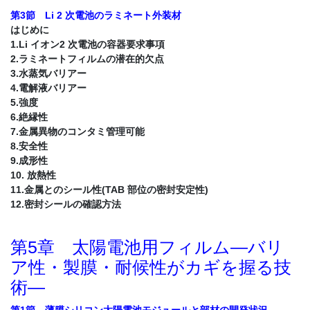
第3節 Li 2 次電池のラミネート外装材
はじめに
1.Li イオン2 次電池の容器要求事項
2.ラミネートフィルムの潜在的欠点
3.水蒸気バリアー
4.電解液バリアー
5.強度
6.絶縁性
7.金属異物のコンタミ管理可能
8.安全性
9.成形性
10. 放熱性
11.金属とのシール性(TAB 部位の密封安定性)
12.密封シールの確認方法
第5章 太陽電池用フィルム―バリ
ア性・製膜・耐候性がカギを握る技
術―
第1節 薄膜シリコン太陽電池モジュールと部材の開発状況